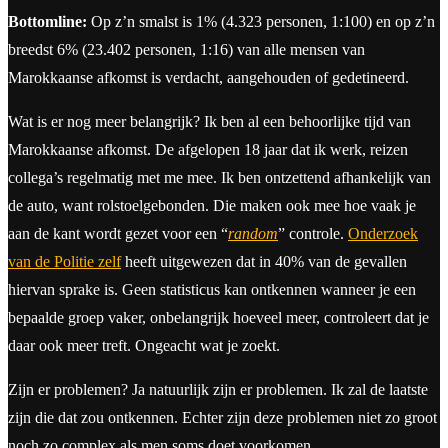
Bottomline:
Op z’n smalst is 1% (4.323 personen, 1:100) en op z’n
breedst 6% (23.402 personen, 1:16) van alle mensen van
Marokkaanse afkomst is verdacht, aangehouden of gedetineerd.
Wat is er nog meer belangrijk? Ik ben al een behoorlijke tijd van
Marokkaanse afkomst. De afgelopen 18 jaar dat ik werk, reizen
collega’s regelmatig met me mee. Ik ben ontzettend afhankelijk van
de auto, want rolstoelgebonden. Die maken ook mee hoe vaak je
aan de kant wordt gezet voor een “
random
” controle.
Onderzoek
van de Politie zelf
heeft uitgewezen dat in 40% van de gevallen
hiervan sprake is. Geen statisticus kan ontkennen wanneer je een
bepaalde groep vaker, onbelangrijk hoeveel meer, controleert dat je
daar ook meer treft. Ongeacht wat je zoekt.
Zijn er problemen? Ja natuurlijk zijn er problemen. Ik zal de laatste
zijn die dat zou ontkennen. Echter zijn deze problemen niet zo groot
noch zo complex als men soms doet voorkomen.