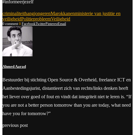
#informeerjezelf
criminaliteit
hangjongeren
Marokkanen
ministerie van justitie en
veiligheid
Politie
probleem
Veiligheid
0 comment
0
Facebook
Twitter
Pinterest
Email
Ahmed Aarad
Bestuurder bij stichting Open Source & Overheid, freelance ICT en
Aanbestedingsjurist, distantieert zich van rechts/links denken heeft
het liever over goed of fout en vindt dat integriteit niet te leren is. “If
you are not a better person tomorrow than you are today, what need
have you for tomorrow?”
previous post