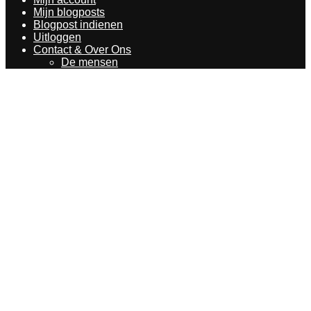
Mijn blogposts
Blogpost indienen
Uitloggen
Contact & Over Ons
De mensen