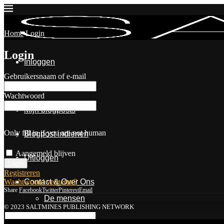
Home
Login
Login
Inloggen
Gebruikersnaam of e-mail
Mijn account
Wachtwoord
Mijn blogposts
Only fill in if you are not human
Blogpost indienen
Aangemeld blijven
Uitloggen
Registreren
Wachtwoord vergeten?
Contact & Over Ons
Share
Facebook
Twitter
Pinterest
Email
De mensen
© 2023 SALTMINES PUBLISHING NETWORK