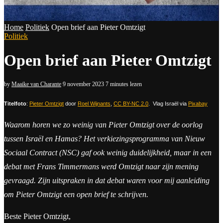
Home
Politiek
Open brief aan Pieter Omtzigt
Politiek
Open brief aan Pieter Omtzigt
by
Maaike van Charante
9 november 2023
7 minutes lezen
Titelfoto
:
Pieter Omtzigt
door
Roel Wijnants
,
CC BY-NC 2.0
. Vlag Israël via
Pixabay
Waarom horen we zo weinig van Pieter Omtzigt over de oorlog
tussen Israël en Hamas? Het verkiezingsprogramma van Nieuw
Sociaal Contract (NSC) gaf ook weinig duidelijkheid, maar in een
debat met Frans Timmermans werd Omtzigt naar zijn mening
gevraagd. Zijn uitspraken in dat debat waren voor mij aanleiding
om Pieter Omtzigt een open brief te schrijven.
Beste Pieter Omtzigt,