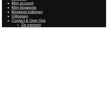
Mijn account
Mijn blogposts
Blogpost indienen
Uitloggen
Contact & Over Ons
De mensen