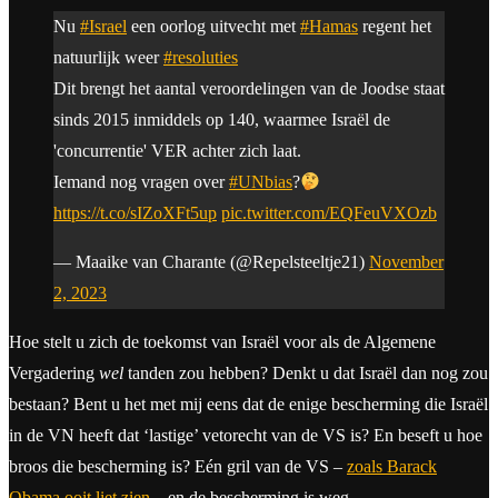
Nu
#Israel
een oorlog uitvecht met
#Hamas
regent het
natuurlijk weer
#resoluties
Dit brengt het aantal veroordelingen van de Joodse staat
sinds 2015 inmiddels op 140, waarmee Israël de
'concurrentie' VER achter zich laat.
Iemand nog vragen over
#UNbias
?
https://t.co/sIZoXFt5up
pic.twitter.com/EQFeuVXOzb
— Maaike van Charante (@Repelsteeltje21)
November
2, 2023
Hoe stelt u zich de toekomst van Israël voor als de Algemene
Vergadering
wel
tanden zou hebben? Denkt u dat Israël dan nog zou
bestaan? Bent u het met mij eens dat de enige bescherming die Israël
in de VN heeft dat ‘lastige’ vetorecht van de VS is? En beseft u hoe
broos die bescherming is? Eén gril van de VS –
zoals Barack
Obama ooit liet zien
– en de bescherming is weg.