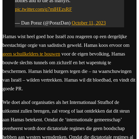
homes and to die as martyrs.
pic.twitter.com/q7mlHEzsRF
— Dan Poraz (@PorazDan)
October 11, 2023
Hamas wist heel goed hoe Israël zou reageren op een dergelijke
beestachtige orgie van sadistisch geweld. Hamas koos ervoor om
geen schuilkelders te bouwen
voor de eigen bevolking, Hamas
bouwde slechts tunnels om zichzelf en het wapentuig te
beschermen. Hamas hield burgers tegen die – na waarschuwingen
van Israël – wilden vertrekken. Hamas wil dit bloedbad, en vindt dit
goede PR.
Wie doet alsof organisaties als het Internationaal Strafhof de
uitkomst zullen brengen, zal vroeg of laat ontdekken dat dit steun
aan Hamas betekent. Omdat de ‘internationale gemeenschap’
overheerst wordt door dictatoriale regimes die geen boodschap
hebben aan westers wensdenken. Omdat die dictatoriale regimes al