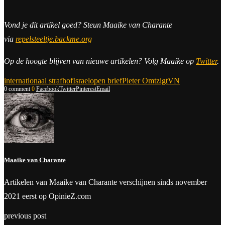
Vond je dit artikel goed? Steun Maaike van Charante
via
repelsteeltje.backme.org
Op de hoogte blijven van nieuwe artikelen? Volg Maaike op
Twitter
.
internationaal strafhof
Israel
open brief
Pieter Omtzigt
VN
0 comment
0
Facebook
Twitter
Pinterest
Email
Maaike van Charante
Artikelen van Maaike van Charante verschijnen sinds november
2021 eerst op OpinieZ.com
previous post