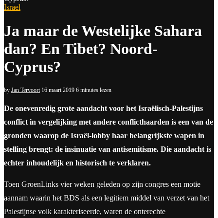
Israel
Ja maar de Westelijke Sahara
dan? En Tibet? Noord-
Cyprus?
by
Jan Tervoort
16 maart 2019
6 minutes lezen
De onevenredig grote aandacht voor het Israëlisch-Palestijns
conflict in vergelijking met andere conflicthaarden is een van de
gronden waarop de Israël-lobby haar belangrijkste wapen in
stelling brengt: de insinuatie van antisemitisme. Die aandacht is
echter inhoudelijk en historisch te verklaren.
Toen GroenLinks vier weken geleden op zijn congres een motie
aannam waarin het BDS als een legitiem middel van verzet van het
Palestijnse volk karakteriseerde, waren de onterechte