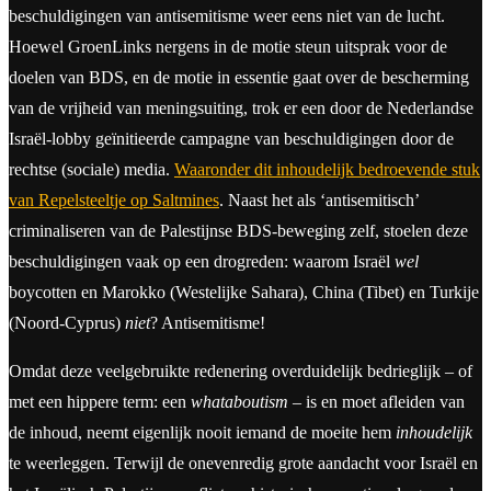
beschuldigingen van antisemitisme weer eens niet van de lucht.
Hoewel GroenLinks nergens in de motie steun uitsprak voor de
doelen van BDS, en de motie in essentie gaat over de bescherming
van de vrijheid van meningsuiting, trok er een door de Nederlandse
Israël-lobby geïnitieerde campagne van beschuldigingen door de
rechtse (sociale) media.
Waaronder dit inhoudelijk bedroevende stuk
van Repelsteeltje op Saltmines
. Naast het als ‘antisemitisch’
criminaliseren van de Palestijnse BDS-beweging zelf, stoelen deze
beschuldigingen vaak op een drogreden: waarom Israël
wel
boycotten en Marokko (Westelijke Sahara), China (Tibet) en Turkije
(Noord-Cyprus)
niet
? Antisemitisme!
Omdat deze veelgebruikte redenering overduidelijk bedrieglijk – of
met een hippere term: een
whataboutism
– is en moet afleiden van
de inhoud, neemt eigenlijk nooit iemand de moeite hem
inhoudelijk
te weerleggen. Terwijl de onevenredig grote aandacht voor Israël en