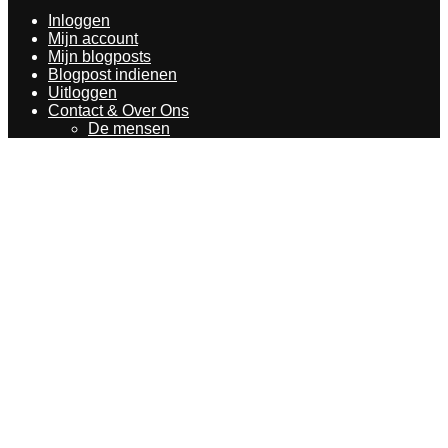
Inloggen
Mijn account
Mijn blogposts
Blogpost indienen
Uitloggen
Contact & Over Ons
De mensen