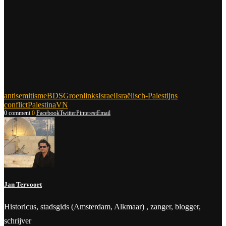
antisemitisme
BDS
Groenlinks
Israel
Israëlisch-Palestijns
conflict
Palestina
VN
0 comment
0
Facebook
Twitter
Pinterest
Email
Jan Tervoort
Historicus, stadsgids (Amsterdam, Alkmaar) , zanger, blogger,
schrijver