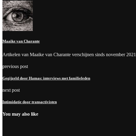
Maaike van Charante
Artikelen van Maaike van Charante verschijnen sinds november 2021
previous post
Gegijzeld door Hamas: interviews met familieleden
next post
Intimidatie door transactivisten
You may also like