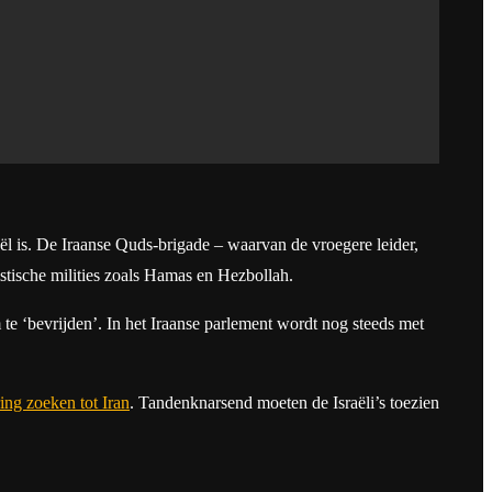
aël is. De Iraanse Quds-brigade – waarvan de vroegere leider,
istische milities zoals Hamas en Hezbollah.
e ‘bevrijden’. In het Iraanse parlement wordt nog steeds met
ing zoeken tot Iran
. Tandenknarsend moeten de Israëli’s toezien