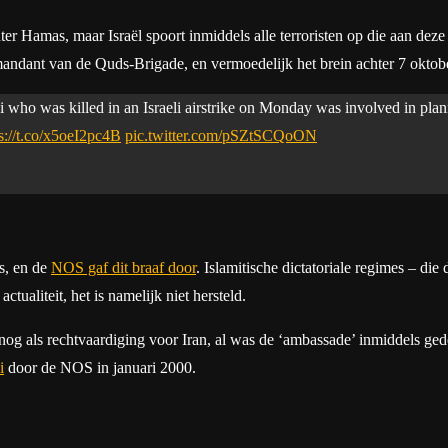
er Hamas, maar Israël spoort inmiddels alle terroristen op die aan d
ant van de Quds-Brigade, en vermoedelijk het brein achter 7 oktobe
as killed in an Israeli airstrike on Monday was involved in planni
s://t.co/x5oeI2pc4B
pic.twitter.com/pSZtSCQoON
s, en de
NOS gaf dit braaf door
. Islamitische dictatoriale regimes – di
ctualiteit, het is namelijk niet hersteld.
 nog als rechtvaardiging voor Iran, al was de ‘ambassade’ inmiddels ged
i
door de NOS in januari 2000.