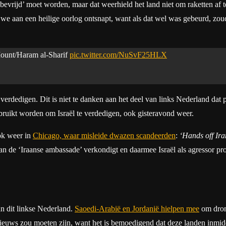
 ‘bevrijd’ moet worden, maar dat weerhield het land niet om raketten af 
 we aan een heilige oorlog ontsnapt, want als dat wel was gebeurd, zou
 Mount/Haram al-Sharif
pic.twitter.com/NuSvF25HLX
verdedigen. Dit is niet te danken aan het deel van links Nederland dat
bruikt worden om Israël te verdedigen, ook gisteravond weer.
ook weer in
Chicago, waar misleide dwazen scandeerden
:
‘Hands off Ira
 van de ‘Iraanse ambassade’ verkondigt en daarmee Israël als agressor p
n dit linkse Nederland.
Saoedi-Arabië en Jordanië hielpen mee
om drone
 nieuws zou moeten zijn, want het is bemoedigend dat deze landen inmidd