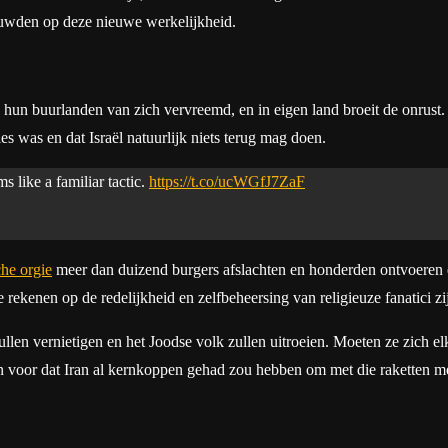
uwden op deze nieuwe werkelijkheid.
 hun buurlanden van zich vervreemd, en in eigen land broeit de onrust.
les was en dat Israël natuurlijk niets terug mag doen.
s like a familiar tactic.
https://t.co/ucWGfJ7ZaF
che orgie
meer dan duizend burgers afslachten en honderden ontvoeren en
rekenen op de redelijkheid en zelfbeheersing van religieuze fanatici zij
ullen vernietigen en het Joodse volk zullen uitroeien. Moeten ze zich 
 voor dat Iran al kernkoppen gehad zou hebben om met die raketten me