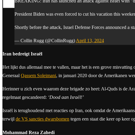
Search
BREAKING: Iran has launched an attack against Israel with "d
President Biden was even forced to cut his vacation this weeke
Shortly before the attack, Israel Defense Forces announced a s
— Collin Rugg (@CollinRugg)
April 13, 2024
Iran bedreigt Israël
Het lijkt dus allemaal mee te vallen, maar het is een grove misvattin
Generaal
Qassem Soleimani
, in januari 2020 door de Amerikanen werd
Herinner u zich even waarom deze brigade zo heet: Al-Quds is de Arab
regelmaat gescandeerd:
‘Dood aan Israël!’
Israël is terughoudend met reacties op Iran, ook omdat de Amerikaan
terwijl
de VS sancties dwarsbomen
tegen een staat die keer op keer op
Mohammad Reza Zahedi