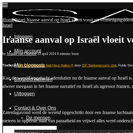
Home
Israel
Iraanse aanval op Israël vloeit voort uit vernietigingsideo
Israel
Inloggen
Iraanse aanval op Israël vloeit v
Mijn account
by
Maaike van Charante
22 april 2024
8 minutes lezen
Mijn blogposts
Titelfoto
:
IDF Chef Generale Staf Herzi Halevi (l)
door
IDF Spokeperson’s Unit
, Public Do
Kan de wereld opgelucht ademhalen nu de Iraanse aanval op Israël is a
Blogpost indienen
alweer meegaan in het Iraanse narratief en Israël als agressor framen
Uitloggen
Contact & Over Ons
Zaterdagavond werd de wereld opgeschrikt door een Iraanse luchtaanval 
De mensen
meteen in opperste staat van paraatheid en vrijwel alles werd ondersche