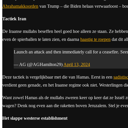
Abrahamakkoorden
van Trump – die Biden helaas verwaarloost – bo
Tactiek Iran
De Iraanse mullahs beseffen heel goed hoe alleen ze staan. Ze hebben
even de spierballen te laten zien, en daarna
haastig te roepen
dat dit al
Launch an attack and then immediately call for a ceasefire. Seem
— AG (@AGHamilton29)
April 13, 2024
Deze tactiek is vergelijkbaar met die van Hamas. Eerst in een
sadistis
verdient geen genade, en het Iraanse regime ook niet. Westerlingen die 
Want zowel Hamas als de mullahs zweren keer op keer dat ze Israël z
wagen? Denk nog even aan die raketten boven Jeruzalem. Stel je even
Het slappe westerse establishment