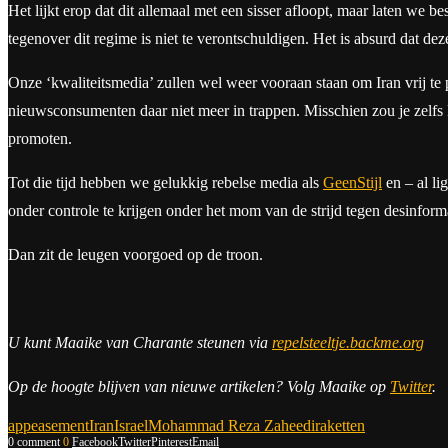
Het lijkt erop dat dit allemaal met een sisser afloopt, maar laten we b
tegenover dit regime is niet te verontschuldigen. Het is absurd dat dez
Onze ‘kwaliteitsmedia’ zullen wel weer vooraan staan om Iran vrij te p
nieuwsconsumenten daar niet meer in trappen. Misschien zou je zelfs 
promoten.
Tot die tijd hebben we gelukkig rebelse media als
GeenStijl
en – al li
onder controle te krijgen onder het mom van de strijd tegen desinforma
Dan zit de leugen voorgoed op de troon.
U kunt Maaike van Charante steunen via
repelsteeltje.backme.org
Op de hoogte blijven van nieuwe artikelen? Volg Maaike op
Twitter
.
appeasement
Iran
Israel
Mohammad Reza Zaheedi
raketten
0 comment
0
Facebook
Twitter
Pinterest
Email