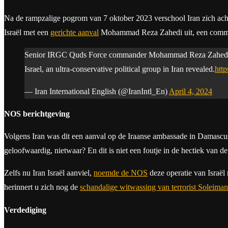
Na de rampzalige pogrom van 7 oktober 2023 verschool Iran zich acht
Israël met een
gerichte aanval
Mohammad Reza Zahedi uit, een command
Senior IRGC Quds Force commander Mohammad Reza Zahedi who w
Israel, an ultra-conservative political group in Iran revealed.
http
— Iran International English (@IranIntl_En)
April 4, 2024
NOS berichtgeving
Volgens Iran was dit een aanval op de Iraanse ambassade in Damascu
geloofwaardig, nietwaar? En dit is niet een foutje in de hectiek van de a
Zelfs nu Iran Israël aanviel,
noemde de NOS
deze operatie van Israël
herinnert u zich nog de
schandalige witwassing van terrorist Soleiman
Verdediging