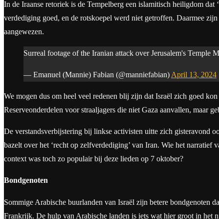
In de Iraanse retoriek is de Tempelberg een islamitisch heiligdom dat
verdediging goed, en de rotskoepel werd niet getroffen. Daarmee zijn
aangewezen.
Surreal footage of the Iranian attack over Jerusalem's Temple
— Emanuel (Mannie) Fabian (@manniefabian)
April 13, 2024
We mogen dus om heel veel redenen blij zijn dat Israël zich goed kon 
Reserveonderdelen voor straaljagers die niet Gaza aanvallen, maar ge
De verstandsverbijstering bij linkse activisten uitte zich gisteravond 
bazelt over het ‘recht op zelfverdediging’ van Iran. Wie het narratief
context was toch zo populair bij deze lieden op 7 oktober?
Bondgenoten
Sommige Arabische buurlanden van Israël zijn betere bondgenoten da
Frankrijk. De hulp van Arabische landen is iets wat hier groot in het