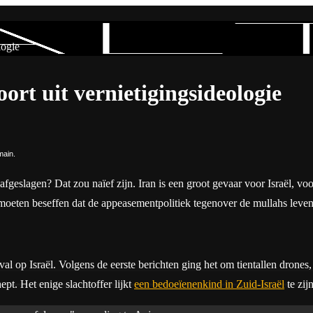
logie
oort uit vernietigingsideologie
main.
fgeslagen? Dat zou naïef zijn. Iran is een groot gevaar voor Israël, vo
, moeten beseffen dat de appeasementpolitiek tegenover de mullahs levens
op Israël. Volgens de eerste berichten ging het om tientallen drones, la
pt. Het enige slachtoffer lijkt
een bedoeïenenkind in Zuid-Israël
te zijn