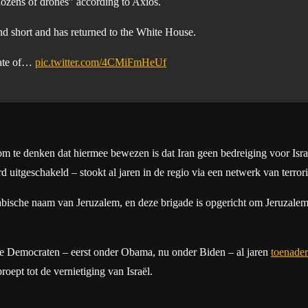
ozens of drones" according to Axios.
nd short and has returned to the White House.
tate of…
pic.twitter.com/4CMiFmHeUf
g om te denken dat hiermee bewezen is dat Iran geen bedreiging voor Isr
 uitgeschakeld – stookt al jaren in de regio via een netwerk van terror
ische naam van Jeruzalem, en deze brigade is opgericht om Jeruzalem t
se Democraten – eerst onder Obama, nu onder Biden – al jaren
toenader
roept tot de vernietiging van Israël.