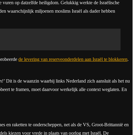
te vuren op datzelfde heiligdom. Gelukkig werkte de Israëlische
den waarschijnlijk miljoenen moslims Israël als dader hebben
 probeerde
de levering van reserveonderdelen aan Israël te blokkeren
.
n!’
Dit is de waanzin waarbij links Nederland zich aansluit als het nu
robeert te framen, moet daarvoor werkelijk alle context weglaten. En
s en raketten te onderscheppen, net als de VS, Groot-Brittannië en
els kiezen voor vrede in plaats van oorlog met Israël. De