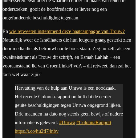
interesseren. Wat doet de waarheid ertoe? In plaats van feiten te
onderzoeken, gooit de hoofdredactie er liever nog een
ongefundeerde beschuldiging tegenaan.
En
wie retweeten instemmend deze haatcampagne van Trouw?
Natuurlijk weer de Israëlhaters die hun leugens graag gesterkt zien
door media die als betrouwbaar te boek staan. Zeg nu zelf: als een
kwaliteitskrant als Trouw dit schrijft, en Esmah Lahlah – een
vooraanstaand lid van GroenLinks/PvdA – dit retweet, dan zal het
toch wel waar zijn?
Hervatting van de hulp aan Unrwa is een noodzaak.
Het recente Colonna-rapport onthult dat de eerder
geuite beschuldigingen tegen Unrwa ongegrond lijken.
Drie maanden na dato nog steeds geen bewijs of nadere
informatie is geleverd.
#Unrwa
#ColonnaRapport
https://t.co/hu2tI74nbv