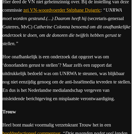
Hier deed de VN niet geheimzinnig over. Bij de instelling van deze
commissie
zei VN-woordvoerder Stéphane Dujarric
:
“UNRWA
moet worden gesteund.(…) Daarom heeft hij
(secretaris-generaal
Guterres, MvC)
Catherine Colonna benoemd om dit onafhankelijke
onderzoek te doen, om de donoren die twijfels hebben gerust te
stellen.”
Hoe onafhankelijk is een onderzoek dat opgezet was om
‘donorlanden gerust te stellen’? Maar zelfs een rapport dat
uitdrukkelijk bedoeld was om UNRWA te steunen, was blijkbaar
nog niet eenzijdig genoeg om de anti-Israëlmedia tevreden te stellen.
En dus is het Nederlandse medialandschap vergeven van
misleidende berichtgeving en misplaatste verontwaardiging.
Trouw
Heel bont maakt voormalig verzetskrant Trouw het in een
hoofdredactioneel commentaar
.
“Drie maanden nadat veel landen,