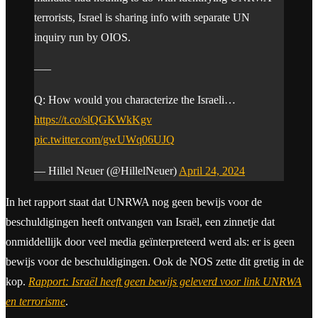
terrorists, Israel is sharing info with separate UN
inquiry run by OIOS.
—–
Q: How would you characterize the Israeli…
https://t.co/slQGKWkKgv
pic.twitter.com/gwUWq06UJQ
— Hillel Neuer (@HillelNeuer)
April 24, 2024
In het rapport staat dat UNRWA nog geen bewijs voor de
beschuldigingen heeft ontvangen van Israël, een zinnetje dat
onmiddellijk door veel media geïnterpreteerd werd als: er is geen
bewijs voor de beschuldigingen. Ook de NOS zette dit gretig in de
kop.
Rapport: Israël heeft geen bewijs geleverd voor link UNRWA
en terrorisme
.