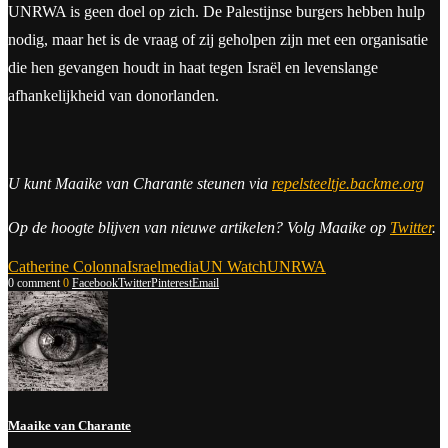
UNRWA is geen doel op zich. De Palestijnse burgers hebben hulp
nodig, maar het is de vraag of zij geholpen zijn met een organisatie
die hen gevangen houdt in haat tegen Israël en levenslange
afhankelijkheid van donorlanden.
U kunt Maaike van Charante steunen via
repelsteeltje.backme.org
Op de hoogte blijven van nieuwe artikelen? Volg Maaike op
Twitter
.
Catherine Colonna
Israel
media
UN Watch
UNRWA
0 comment
0
Facebook
Twitter
Pinterest
Email
Maaike van Charante