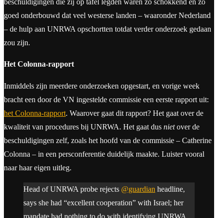
beschuldigingen die zij op tafel legden waren zo schokkend en zo
goed onderbouwd dat veel westerse landen – waaronder Nederland
– de hulp aan UNRWA opschortten totdat verder onderzoek gedaan
zou zijn.
Het Colonna-rapport
Inmiddels zijn meerdere onderzoeken opgestart, en vorige week
bracht een door de VN ingestelde commissie een eerste rapport uit:
het Colonna-rapport
. Waarover gaat dit rapport? Het gaat over de
kwaliteit van procedures bij UNRWA. Het gaat dus
niet
over de
beschuldigingen zelf, zoals het hoofd van de commissie – Catherine
Colonna – in een persconferentie duidelijk maakte. Luister vooral
naar haar eigen uitleg.
Head of UNRWA probe rejects
@guardian
headline,
says she had “excellent cooperation” with Israel; her
mandate had nothing to do with identifying UNRWA