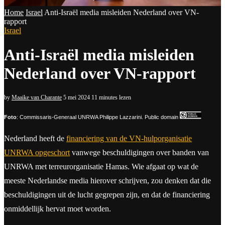
Home
Israel
Anti-Israël media misleiden Nederland over VN-
rapport
Israel
Anti-Israël media misleiden
Nederland over VN-rapport
by
Maaike van Charante
5 mei 2024
11 minutes lezen
Foto
: Commissaris-Generaal UNRWA Philippe Lazzarini. Public domain
Nederland heeft de
financiering van de VN-hulporganisatie
UNRWA opgeschort
vanwege beschuldigingen over banden van
UNRWA met terreurorganisatie Hamas. Wie afgaat op wat de
meeste Nederlandse media hierover schrijven, zou denken dat die
beschuldigingen uit de lucht gegrepen zijn, en dat de financiering
onmiddellijk hervat moet worden.