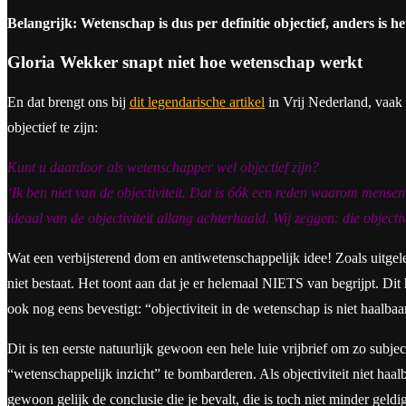
Belangrijk: Wetenschap is dus per definitie objectief, anders is h
Gloria Wekker snapt niet hoe wetenschap werkt
En dat brengt ons bij
dit legendarische artikel
in Vrij Nederland, vaak 
objectief te zijn:
Kunt u daardoor als wetenschapper wel objectief zijn?
‘Ik ben niet van de objectiviteit. Dat is óók een reden waarom mensen 
ideaal van de objectiviteit allang achterhaald. Wij zeggen: die object
Wat een verbijsterend dom en antiwetenschappelijk idee! Zoals uitgele
niet bestaat. Het toont aan dat je er helemaal NIETS van begrijpt. Di
ook nog eens bevestigt: “objectiviteit in de wetenschap is niet haalbaa
Dit is ten eerste natuurlijk gewoon een hele luie vrijbrief om zo subject
“wetenschappelijk inzicht” te bombarderen. Als objectiviteit niet haal
gewoon gelijk de conclusie die je bevalt, die is toch niet minder geldi