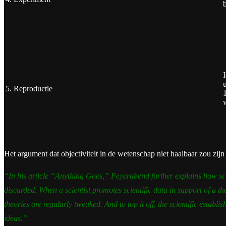
u
5. Reproductie
w
Het argument dat objectiviteit in de wetenschap niet haalbaar zou zij
“In his article “Anything Goes,” Feyerabend further explains how scie
discarded. When a scientist promotes scientific data in support of a the
theories are regularly tweaked. And to top it off, the scientific estab
ideas.”