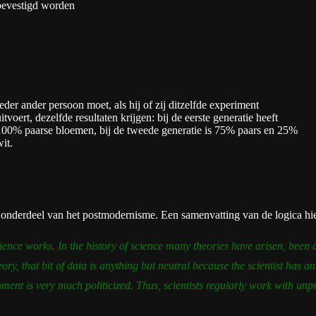
bevestigd worden
Ieder ander persoon moet, als hij of zij ditzelfde experiment
itvoert, dezelfde resultaten krijgen: bij de eerste generatie heeft
100% paarse bloemen, bij de tweede generatie is 75% paars en 25%
it.
n onderdeel van het postmodernisme. Een samenvatting van de logica hie
nce works. In the history of science many theories have arisen, been a
ory, that bit of data is anything but neutral because the scientist has an
lishment is very much politicized. Thus, scientists regularly work with u