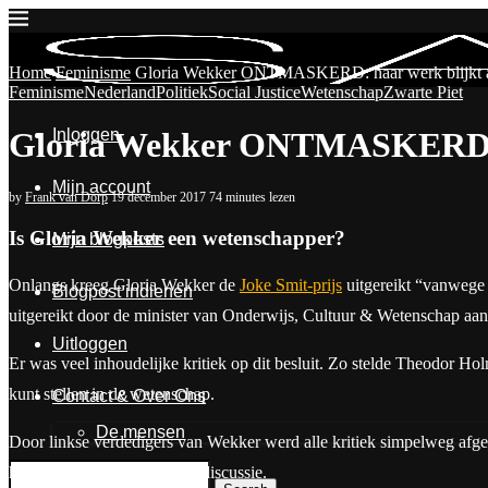
Home
Feminisme
Gloria Wekker ONTMASKERD: haar werk blijkt a
Feminisme
Nederland
Politiek
Social Justice
Wetenschap
Zwarte Piet
Inloggen
Gloria Wekker ONTMASKERD: h
Mijn account
by
Frank van Dorp
19 december 2017
74 minutes lezen
Is Gloria Wekker een wetenschapper?
Mijn blogposts
Onlangs kreeg Gloria Wekker de
Joke Smit-prijs
uitgereikt “vanwege h
Blogpost indienen
uitgereikt door de minister van Onderwijs, Cultuur & Wetenschap a
Uitloggen
Er was veel inhoudelijke kritiek op dit besluit. Zo stelde Theodor Hol
kunt stellen in de wetenschap.
Contact & Over Ons
De mensen
Door linkse verdedigers van Wekker werd alle kritiek simpelweg afg
heeft, is de gedachte. Einde discussie.