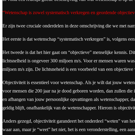
“Wetenschap is zowel systematisch verkregen en geordende objectiev
Er zijn twee cruciale onderdelen in deze omschrijving die we met na
Het eerste is dat wetenschap “systematisch verkregen” is, volgens ee
Het tweede is dat het hier gaat om “objectieve” menselijke kennis. D
lichtsnelheid is ongeveer 300 miljoen m/s. Voor er mensen waren was d
miljoen m/s zijn. De lichtsneheid is een voorbeeld van een objectieve
Objectiviteit is essentieel voor wetenschap. Als je wilt dat jouw wet
voor mensen die 200 jaar na je dood geboren worden, dan zullen die inz
en afhangen van jouw persoonlijke opvattingen als wetenschapper, dan 
geldig blijft, onafhankelijk van de wetenschapper. Hierom is objectiv
Anders gezegd, objectiviteit garandeert het onderdeel “weten” van het 
waar aan, maar je “weet” het niet, het is een veronderstelling, een aa