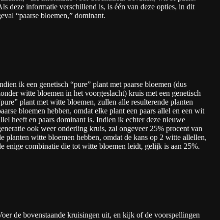
ls deze informatie verschillend is, is één van deze opties, in dit
geval “paarse bloemen,” dominant.
Indien ik een genetisch “pure” plant met paarse bloemen (dus
zonder witte bloemen in het voorgeslacht) kruis met een genetisch
“pure” plant met witte bloemen, zullen alle resulterende planten
paarse bloemen hebben, omdat elke plant een paars allel en een wit
allel heeft en paars dominant is. Indien ik echter deze nieuwe
generatie ook weer onderling kruis, zal ongeveer 25% procent van
de planten witte bloemen hebben, omdat de kans op 2 witte allellen,
de enige combinatie die tot witte bloemen leidt, gelijk is aan 25%.
Voer de bovenstaande kruisingen uit, en kijk of de voorspellingen