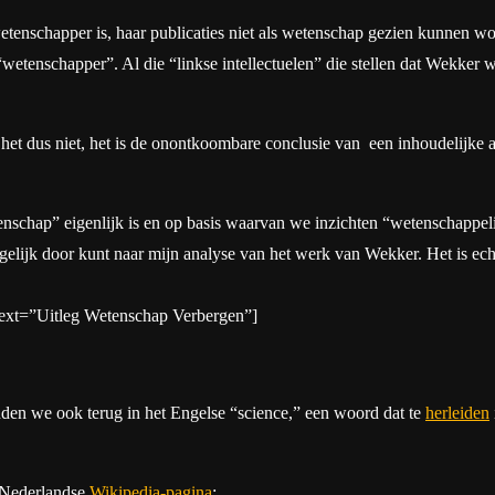
enschapper is, haar publicaties niet als wetenschap gezien kunnen word
ls “wetenschapper”. Al die “linkse intellectuelen” die stellen dat Wekker
het dus niet, het is de onontkoombare conclusie van een inhoudelijke 
nschap” eigenlijk is en op basis waarvan we inzichten “wetenschappelij
 gelijk door kunt naar mijn analyse van het werk van Wekker. Het is ech
ext=”Uitleg Wetenschap Verbergen”]
nden we ook terug in het Engelse “science,” een woord dat te
herleiden
e Nederlandse
Wikipedia-pagina
: