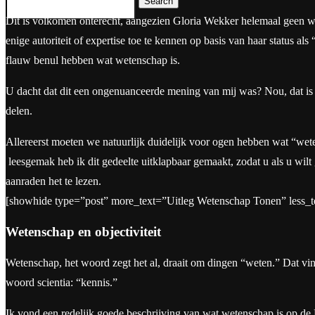
Search
Dit is volkomen onterecht, aangezien Gloria Wekker helemaal geen wet
enige autoriteit of expertise toe te kennen op basis van haar status a
flauw benul hebben wat wetenschap is.
U dacht dat dit een ongenuanceerde mening van mij was? Nou, dat is 
delen.
Allereerst moeten we natuurlijk duidelijk voor ogen hebben wat “wete
leesgemak heb ik dit gedeelte uitklapbaar gemaakt, zodat u als u wilt
aanraden het te lezen.
[showhide type=”post” more_text=”Uitleg Wetenschap Tonen” less_t
Wetenschap en objectiviteit
Wetenschap, het woord zegt het al, draait om dingen “weten.” Dat vi
woord scientia: “kennis.”
Ik vond een redelijk goede beschrijving van wat wetenschap is op d