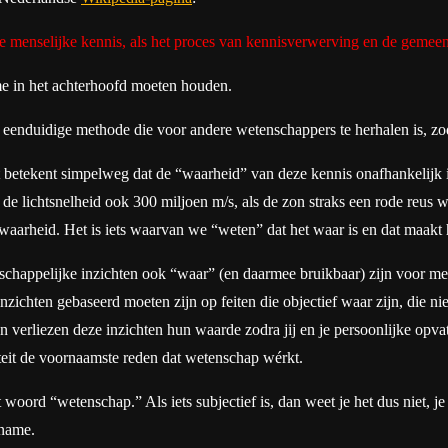
e menselijke kennis, als het proces van kennisverwerving en de gemee
me in het achterhoofd moeten houden.
n eenduidige methode die voor andere wetenschappers te herhalen is, zo
it betekent simpelweg dat de “waarheid” van deze kennis onafhankelijk
e lichtsnelheid ook 300 miljoen m/s, als de zon straks een rode reus w
 waarheid. Het is iets waarvan we “weten” dat het waar is en dat maakt
enschappelijke inzichten ook “waar” (en daarmee bruikbaar) zijn voor me
ichten gebaseerd moeten zijn op feiten die objectief waar zijn, die niet 
verliezen deze inzichten hun waarde zodra jij en je persoonlijke opvatt
iteit de voornaamste reden dat wetenschap wérkt.
woord “wetenschap.” Als iets subjectief is, dan weet je het dus niet, j
nname.