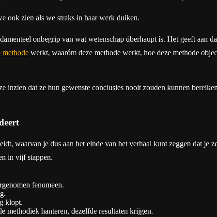
 we ook zien als we straks in haar werk duiken.
undamenteel onbegrip van wat wetenschap überhaupt ís. Het geeft aan dat
e methode
werkt, waaróm deze methode werkt, hoe deze methode object
ze inzien dat ze hun gewenste conclusies nooit zouden kunnen bereike
deert
eidt, waarvan je dus aan het einde van het verhaal kunt zeggen dat je 
n in vijf stappen.
aargenomen fenomeen.
g.
g klopt.
e methodiek hanteren, dezelfde resultaten krijgen.