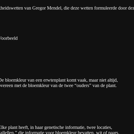
kheidswetten van Gregor Mendel, die deze wetten formuleerde door deze
Voorbeeld
De bloemkleur van een erwtenplant komt vaak, maar niet altijd,
overeen met de bloemkleur van de twee “ouders” van de plant.
Elke plant heeft, in haar genetische informatie, twee locaties,
“allellen,” die informatie voor bloemkleur bevatten, wit of paars.