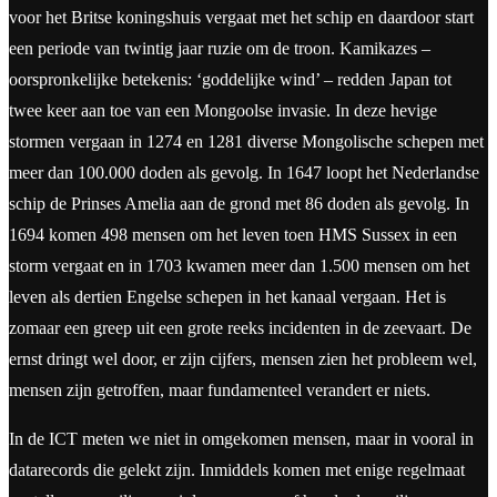
voor het Britse koningshuis vergaat met het schip en daardoor start
een periode van twintig jaar ruzie om de troon. Kamikazes –
oorspronkelijke betekenis: ‘goddelijke wind’ – redden Japan tot
twee keer aan toe van een Mongoolse invasie. In deze hevige
stormen vergaan in 1274 en 1281 diverse Mongolische schepen met
meer dan 100.000 doden als gevolg. In 1647 loopt het Nederlandse
schip de Prinses Amelia aan de grond met 86 doden als gevolg. In
1694 komen 498 mensen om het leven toen HMS Sussex in een
storm vergaat en in 1703 kwamen meer dan 1.500 mensen om het
leven als dertien Engelse schepen in het kanaal vergaan. Het is
zomaar een greep uit een grote reeks incidenten in de zeevaart. De
ernst dringt wel door, er zijn cijfers, mensen zien het probleem wel,
mensen zijn getroffen, maar fundamenteel verandert er niets.
In de ICT meten we niet in omgekomen mensen, maar in vooral in
datarecords die gelekt zijn. Inmiddels komen met enige regelmaat