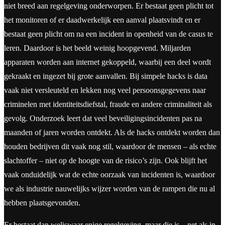
niet breed aan regelgeving onderworpen. Er bestaat geen plicht tot
het monitoren of er daadwerkelijk een aanval plaatsvindt en er
bestaat geen plicht om na een incident in openheid van de casus te
leren. Daardoor is het beeld weinig hoopgevend. Miljarden
apparaten worden aan internet gekoppeld, waarbij een deel wordt
gekraakt en ingezet bij grote aanvallen. Bij simpele hacks is data
vaak niet versleuteld en lekken nog veel persoonsgegevens naar
criminelen met identiteitsdiefstal, fraude en andere criminaliteit als
gevolg. Onderzoek leert dat veel beveiligingsincidenten pas na
maanden of jaren worden ontdekt. Als de hacks ontdekt worden dan
houden bedrijven dit vaak nog stil, waardoor de mensen – als echte
slachtoffer – niet op de hoogte van de risico’s zijn. Ook blijft het
vaak onduidelijk wat de echte oorzaak van incidenten is, waardoor
we als industrie nauwelijks wijzer worden van de rampen die nu al
hebben plaatsgevonden.
Er bestaat dan weliswaar enige regelgeving, maar die is – net als in