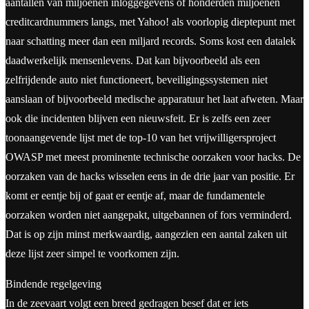
aantallen van miljoenen inloggegevens of honderden miljoenen
creditcardnummers langs, met Yahoo! als voorlopig dieptepunt met
naar schatting meer dan een miljard records. Soms kost een datalek
daadwerkelijk mensenlevens. Dat kan bijvoorbeeld als een
zelfrijdende auto niet functioneert, beveiligingssystemen niet
aanslaan of bijvoorbeeld medische apparatuur het laat afweten. Maar
ook die incidenten blijven een nieuwsfeit. Er is zelfs een zeer
toonaangevende lijst met de top-10 van het vrijwilligersproject
OWASP met meest prominente technische oorzaken voor hacks. De
oorzaken van de hacks wisselen eens in de drie jaar van positie. Er
komt er eentje bij of gaat er eentje af, maar de fundamentele
oorzaken worden niet aangepakt, uitgebannen of fors verminderd.
Dat is op zijn minst merkwaardig, aangezien een aantal zaken uit
deze lijst zeer simpel te voorkomen zijn.
Bindende regelgeving
In de zeevaart volgt een breed gedragen besef dat er iets