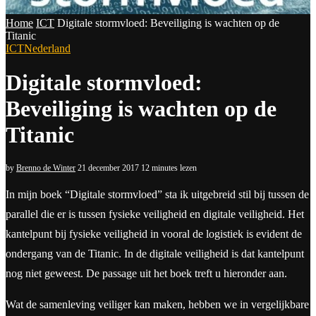
Home
ICT
Digitale stormvloed: Beveiliging is wachten op de
Titanic
ICT
Nederland
Digitale stormvloed:
Beveiliging is wachten op de
Titanic
by
Brenno de Winter
21 december 2017
12 minutes lezen
In mijn boek “Digitale stormvloed” sta ik uitgebreid stil bij tussen de
parallel die er is tussen fysieke veiligheid en digitale veiligheid. Het
kantelpunt bij fysieke veiligheid in vooral de logistiek is evident de
ondergang van de Titanic. In de digitale veiligheid is dat kantelpunt
nog niet geweest. De passage uit het boek treft u hieronder aan.
Wat de samenleving veiliger kan maken, hebben we in vergelijkbare