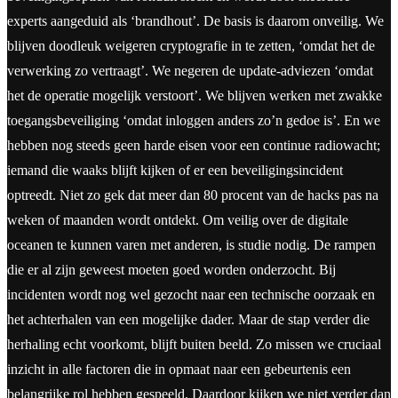
experts aangeduid als ‘brandhout’. De basis is daarom onveilig. We
blijven doodleuk weigeren cryptografie in te zetten, ‘omdat het de
verwerking zo vertraagt’. We negeren de update-adviezen ‘omdat
het de operatie mogelijk verstoort’. We blijven werken met zwakke
toegangsbeveiliging ‘omdat inloggen anders zo’n gedoe is’. En we
hebben nog steeds geen harde eisen voor een continue radiowacht;
iemand die waaks blijft kijken of er een beveiligingsincident
optreedt. Niet zo gek dat meer dan 80 procent van de hacks pas na
weken of maanden wordt ontdekt. Om veilig over de digitale
oceanen te kunnen varen met anderen, is studie nodig. De rampen
die er al zijn geweest moeten goed worden onderzocht. Bij
incidenten wordt nog wel gezocht naar een technische oorzaak en
het achterhalen van een mogelijke dader. Maar de stap verder die
herhaling echt voorkomt, blijft buiten beeld. Zo missen we cruciaal
inzicht in alle factoren die in opmaat naar een gebeurtenis een
belangrijke rol hebben gespeeld. Daardoor kijken we niet verder dan