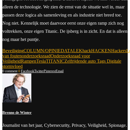
alleen de technologie. We zien de ernst van de situatie wel in, maar
passen deze logica als samenleving en als industrie niet breed toe.
Nog niet. Kennelijk moet daarvoor eerst onze eigen ramp zich nog
voltrekken, onze eigen Titanic. De ijsberg is in zicht. En dat is alleen
nog maar het puntje.
Beveiliging
COLUMN/OPINIE
DATALEK
hack
HACKEN
Hackers
L
van fouten
onderzoeksraad
Onderzoeksraad voor
Veiligheid
Rampen
Tesla
TITANIC
Zelfrijdende auto Tags Digitale
stormvloed
0 comment
0
Facebook
Twitter
Pinterest
Email
Brenno de Winter
Journalist van het jaar, Cybersecurity, Privacy, Veiligheid, Spionage.