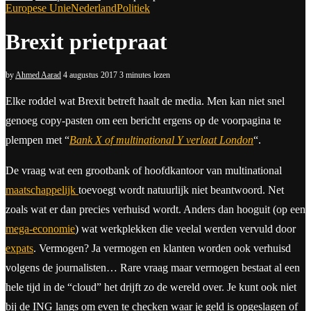
Europese Unie
Nederland
Politiek
Brexit prietpraat
by
Ahmed Aarad
4 augustus 2017
3 minutes lezen
Elke roddel wat Brexit betreft haalt de media. Men kan niet snel
genoeg copy-pasten om een bericht ergens op de voorpagina te
plempen met “
Bank X of multinational Y verlaat London
“.
De vraag wat een grootbank of hoofdkantoor van multinational
maatschappelijk
toevoegt wordt natuurlijk niet beantwoord. Net
zoals wat er dan precies verhuisd wordt. Anders dan hooguit (op een
mega-economie
) wat werkplekken die veelal werden vervuld door
expats
. Vermogen? Ja vermogen en klanten worden ook verhuisd
volgens de journalisten… Rare vraag maar vermogen bestaat al een
hele tijd in de “cloud” het drijft zo de wereld over. Je kunt ook niet
bij de ING langs om even te checken waar je geld is opgeslagen of