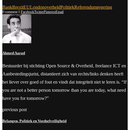
Bank
Brexit
EU
London
overheid
Politiek
Referendum
regering
0 comment
0
Facebook
Twitter
Pinterest
Email
Ahmed Aarad
Bestuurder bij stichting Open Source & Overheid, freelance ICT en
Aanbestedingsjurist, distantieert zich van rechts/links denken heeft
het liever over goed of fout en vindt dat integriteit niet te leren is. “If
you are not a better person tomorrow than you are today, what need
have you for tomorrow?”
previous post
Belangen, Politiek en Voedselveiligheid