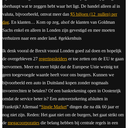
uberhaupt wat te zeggen hebt waar het ligt. De handel alleen al in
valuta, bijvoorbeeld, omvat meer dan
$5 biljoen (12 nullen) per
dag
. En klanten… Kom op zeg, alsof de klanten van Goldman
Sachs enkel en alleen in Londen zijn gevestigd en mee moeten
verhuizen naar een ander land. #gekkenhuis
Ik denk vooral de Brexit vooral Londen goed zal doen en hopelijk
de overgebleven 27
regeringsleiders
er toe zetten om de EU te gaan
hervormen. Meer en meer blijkt dat de Europese Unie weinig tot
geen toegevoegde waarde heeft voor ons burgers. Kunnen we
bijvoorbeeld een auto in Duitsland kopen zonder nogmaals
invoerrechten te betalen? Of een bankrekening open in Oostenrijk
omdat de service beter is? Een autoverzekering afsluiten in
Frankrijk? Allemaal “
Single Market
” dingen die na dik 60 jaar er
nog niet zijn. Reden: Het gaat niet om de burgers, het gaat strikt om
de
megacoorporaties
die belang hebben bij centrale regels in een