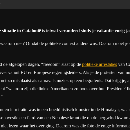
”
 situatie in Catalonië is ietwat veranderd sinds je vakantie vorig ja
e waarom niet? Omdat de politieke context anders was. Daarom moet je d
id de afgelopen dagen. “freedom” slaat op de
politieke arrestaties
van Ca
er vanuit EU en Europese regeringsleiders. Als je de protesten van nu ga
 net zo misplaatst als carnavalsmuziek op een begrafenis. Dat krijg je, a
 roept “waarom zijn die linkse Amerikanen zo boos over hun President? 
.”
n in retraite was in een boeddhistisch klooster in de Himalaya, waard
se kwestie een flard van een Nepalese krant die op de bergwind kwam
iet lezen waar het over ging. Daarom was die foto de enige informatie 