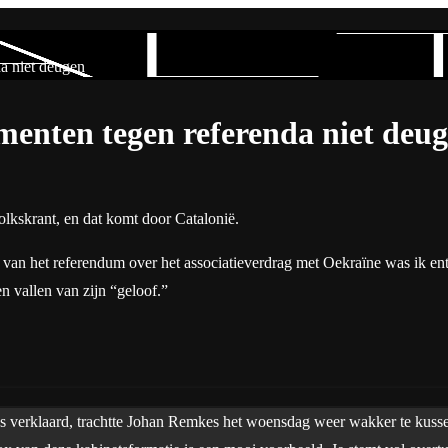
a niet deugen
nten tegen referenda niet deu
olkskrant, en dat komt door Catalonië.
e van het referendum over het associatieverdrag met Oekraïne was ik e
en vallen van zijn “geloof.”
s verklaard, trachtte Johan Remkes het woensdag weer wakker te kuss