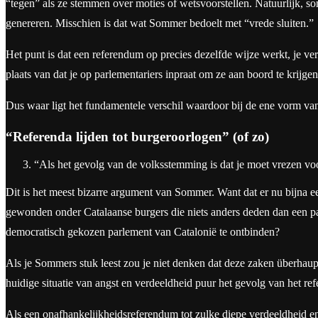
“tegen” als ze stemmen over moties of wetsvoorstellen. Natuurlijk, 
genereren. Misschien is dat wat Sommer bedoelt met “vrede sluiten.”
Het punt is dat een referendum op precies dezelfde wijze werkt, je ve
plaats van dat je op parlementariers inpraat om ze aan boord te krijg
Dus waar ligt het fundamentele verschil waardoor bij de ene vorm van
“Referenda lijden tot burgeroorlogen” (of zo)
“Als het gevolg van de volksstemming is dat je moet vrezen voor
Dit is het meest bizarre argument van Sommer. Want dat er nu bijna e
gewonden onder Catalaanse burgers die niets anders deden dan een pa
democratisch gekozen parlement van Catalonië te ontbinden?
Als je Sommers stuk leest zou je niet denken dat deze zaken überhaup
huidige situatie van angst en verdeeldheid puur het gevolg van het re
Als een onafhankelijkheidsreferendum tot zulke diepe verdeeldheid e