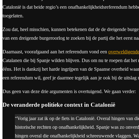
Catalonië is dat beide regio’s een onafhankelijkheidsreferendum hebb
toegelaten.
Zou dat, heel misschien, kunnen betekenen dat de de dreigende burgero
van een dreigende burgeroorlog te zoeken bij de partij die het eerst n
Daarnaast, voorafgaand aan het referendum vond een
overweldigende
Catalanen die bij Spanje wilden blijven. Dus om nu te roepen dat het
ééns. Het is dankzij het harde ingrijpen van de Spaanse overheid waar
een referendum wil, geef je daarmee tegelijk aan je ook bij de uitslag 
Dus geen van deze drie argumenten is overtuigend. We gaan verder:
De veranderde politieke context in Catalonië
“Vorig jaar zat ik op de fiets in Catalonië. Overal hingen van
historische rechten op onafhankelijkheid. Spanje was zo onver
hingen overal die onafhankelijkheid schreeuwende vlaggen. Wa