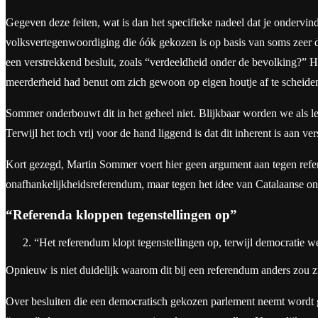
Gegeven deze feiten, wat is dan het specifieke nadeel dat je ondervin
volksvertegenwoordiging die óók gekozen is op basis van soms zeer 
een verstrekkend besluit, zoals “verdeeldheid onder de bevolking?” 
meerderheid had benut om zich gewoon op eigen houtje af te scheiden?
Sommer onderbouwt dit in het geheel niet. Blijkbaar worden we als le
Terwijl het toch vrij voor de hand liggend is dat dit inherent is aan 
Kort gezegd, Martin Sommer voert hier geen argument aan tegen refere
onafhankelijkheidsreferendum, maar tegen het idee van Catalaanse ona
“Referenda kloppen tegenstellingen op”
“Het referendum klopt tegenstellingen op, terwijl democratie wel
Opnieuw is niet duidelijk waarom dit bij een referendum anders zou z
Over besluiten die een democratisch gekozen parlement neemt wordt 