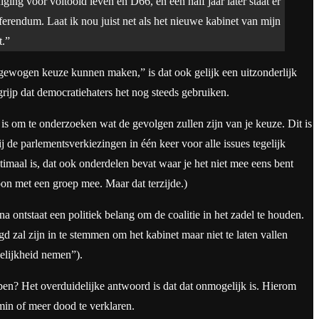
ing voor voltooid leven en D66, en een half jaar later staat er
erendum. Laat ik nou juist net als het nieuwe kabinet van mijn
t.”
gewogen keuze kunnen maken,” is dat ook gelijk een uitzonderlijk
ijp dat democratiehaters het nog steeds gebruiken.
is om te onderzoeken wat de gevolgen zullen zijn van je keuze. Dit is
j de parlementsverkiezingen in één keer voor alle issues tegelijk
imaal is, dat ook onderdelen bevat waar je het niet mee eens bent
oon met een groep mee. Maar dat terzijde.)
 ontstaat een politiek belang om de coalitie in het zadel te houden.
gd zal zijn in te stemmen om het kabinet maar niet te laten vallen
delijkheid nemen”).
bben? Het overduidelijke antwoord is dat dat onmogelijk is. Hierom
min of meer dood te verklaren.