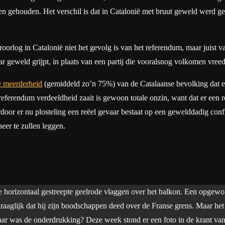
en gehouden. Het verschil is dat in Catalonië met bruut geweld werd ge
orlog in Catalonië niet het gevolg is van het referendum, maar juist va
aar geweld grijpt, in plaats van een partij die vooralsnog volkomen vre
 meerderheid
(gemiddeld zo’n 75%) van de Catalaanse bevolking dat e
 referendum verdeeldheid zaait is gewoon totale onzin, want dat er ee
door er nu plosteling een reëel gevaar bestaat op een gewelddadig confl
neer te zullen leggen.
 die horizontaal gestreepte geelrode vlaggen over het balkon. Een opgew
draaglijk dat hij zijn boodschappen deed over de Franse grens. Maar he
ar was de onderdrukking? Deze week stond er een foto in de krant va