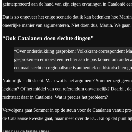
geinterpreteerd aan de hand van zijn eigen ervaringen in Catalonië ee
Dat is zo ongeveer het enige scenario dat ik kan bedenken hoe Martin
oneerlijke manier van argumenteren. Niet doen dus, Martin. We gaan 
“Ook Catalanen doen slechte dingen”
“Over onderdrukking gesproken: Volkskrant-correspondent Maart
gesproken en er moest een rechter aan te pas komen om onderwijs
eenmaal slecht en regionalisme is authentiek en historisch en g
Natuurlijk is dit slecht. Maar wat is het argument? Sommer zegt gew
legitiem? Of het middel van een referendum onwenselijk? Daarbij, de 
rechtstaat daar in Catalonië. Wat is precies het probleem?
Vervolgens gaat Sommer in op de steun voor de Catalanen vanuit pro- 
de Catalaanse kwestie gaat, maar meer over de EU. En op dat punt lijk
Dus naar de laatste alinea: