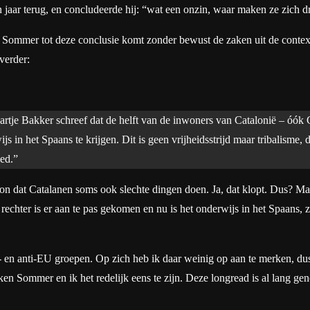
n jaar terug, en concludeerde hij: “wat een onzin, waar maken ze zich 
 Sommer tot deze conclusie komt zonder bewust de zaken uit de context 
verder:
je Bakker schreef dat de helft van de inwoners van Catalonië – óók C
 in het Spaans te krijgen. Dit is geen vrijheidsstrijd maar tribalisme, 
oed.”
oon dat Catalanen soms ook slechte dingen doen. Ja, dat klopt. Dus? M
rechter is er aan te pas gekomen en nu is het onderwijs in het Spaans
en anti-EU groepen. Op zich heb ik daar weinig op aan te merken, dus d
en Sommer en ik het redelijk eens te zijn. Deze longread is al lang ge