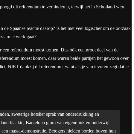
poogd dit referendum te verhinderen, terwijl het in Schotland werd
n de Spaanse reactie daarop? Is het niet veel logischer om de oorzaak
edzaam te werk gaat?
r een referendum moest komen. Dus óók een groot deel van de
n referendum moest komen, daar waren beide partijen het gewoon over
ict, NIET dankzij dit referendum, want als je van tevoren zegt dat je
onden, zweterige hotelier sprak van onderdrukking en
t land blaakte, Barcelona glom van eigendunk en onderwijl
n een massa-demonstratie. Betogers hielden borden boven hun