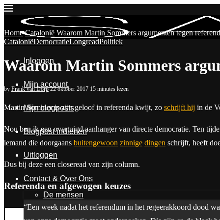
Home
Catalonië
Waarom Martin Sommers argumenten tegen referend
Catalonië
Democratie
Longread
Politiek
Inloggen
Waarom Martin Sommers argume
Mijn account
by
Frank van Dorp
22 oktober 2017
15 minutes lezen
Martin Sommer is zijn geloof in referenda kwijt, zo
schrijft hij
in de V
Mijn blogposts
Nou ben ik een overtuigd aanhanger van directe democratie. Ten tijd
Blogpost indienen
iemand die doorgaans
buitengewoon
zinnige
dingen
schrijft, heeft do
Uitloggen
Dus bij deze een closeread van zijn column.
Contact & Over Ons
Referenda en afgewogen keuzes
De mensen
“Een week nadat het referendum in het regeerakkoord dood wa