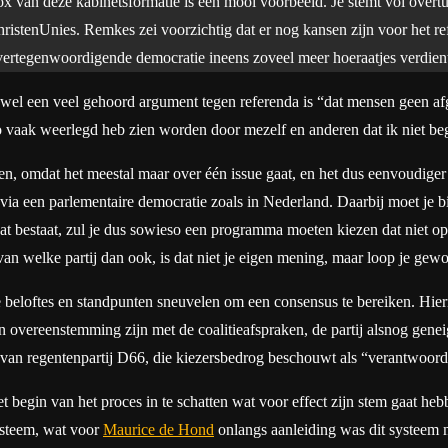
 van deze kabinetsformatie is een mooi voorbeeld. Je stemt vol overtuig
istenUnies. Remkes zei voorzichtig dat er nog kansen zijn voor het ref
 vertegenwoordigende democratie ineens zoveel meer hoeraatjes verdien
wel een veel gehoord argument tegen referenda is “dat mensen geen af
 vaak weerlegd heb zien worden door mezelf en anderen dat ik niet begr
n, omdat het meestal maar over één issue gaat, en het dus eenvoudiger 
 via een parlementaire democratie zoals in Nederland. Daarbij moet je bi
 bestaat, zul je dus sowieso een programma moeten kiezen dat niet opt
an welke partij dan ook, is dat niet je eigen mening, maar loop je gew
e beloftes en standpunten sneuvelen om een consensus te bereiken. Hierna
 in overeenstemming zijn met de coalitieafspraken, de partij alsnog genei
ring van regentenpartij D66, die kiezersbedrog beschouwt als “verantwoor
t begin van het proces in te schatten wat voor effect zijn stem gaat he
systeem, wat voor
Maurice de Hond
onlangs aanleiding was dit systeem 