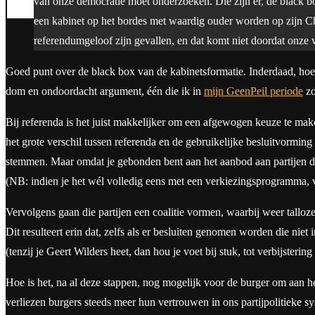
van onze democratie moet onderzoeken. Die zijn er, de black box
Search
een kabinet op het bordes met waardig ouder worden op zijn Chr
referendumgeloof zijn gevallen, en dat komt niet doordat onze
Goed punt over de black box van de kabinetsformatie. Inderdaad, hoe
dom en ondoordacht argument, één die ik in
mijn GeenPeil periode
zo
Bij referenda is het juist makkelijker om een afgewogen keuze te make
het grote verschil tussen referenda en de gebruikelijke besluitvorming
stemmen. Maar omdat je gebonden bent aan het aanbod aan partijen dat
(NB: indien je het wél volledig eens met een verkiezingsprogramma, v
Vervolgens gaan die partijen een coalitie vormen, waarbij weer talloz
Dit resulteert erin dat, zelfs als er besluiten genomen worden die niet
(tenzij je Geert Wilders heet, dan hou je voet bij stuk, tot verbijste
Hoe is het, na al deze stappen, nog mogelijk voor de burger om aan he
verliezen burgers steeds meer hun vertrouwen in ons partijpolitieke 