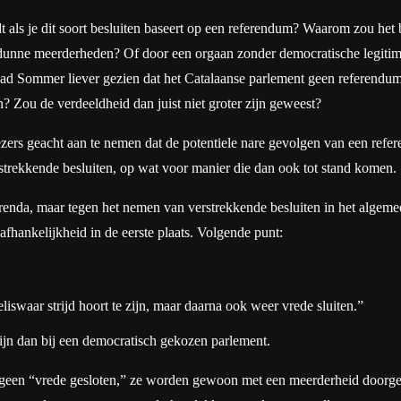
dt als je dit soort besluiten baseert op een referendum? Waarom zou het 
dunne meerderheden? Of door een orgaan zonder democratische legitimi
Had Sommer liever gezien dat het Catalaanse parlement geen referendum
 Zou de verdeeldheid dan juist niet groter zijn geweest?
zers geacht aan te nemen dat de potentiele nare gevolgen van een refere
verstrekkende besluiten, op wat voor manier die dan ook tot stand komen.
nda, maar tegen het nemen van verstrekkende besluiten in het algemeen
fhankelijkheid in de eerste plaats. Volgende punt:
iswaar strijd hoort te zijn, maar daarna ook weer vrede sluiten.”
ijn dan bij een democratisch gekozen parlement.
geen “vrede gesloten,” ze worden gewoon met een meerderheid doorgedr