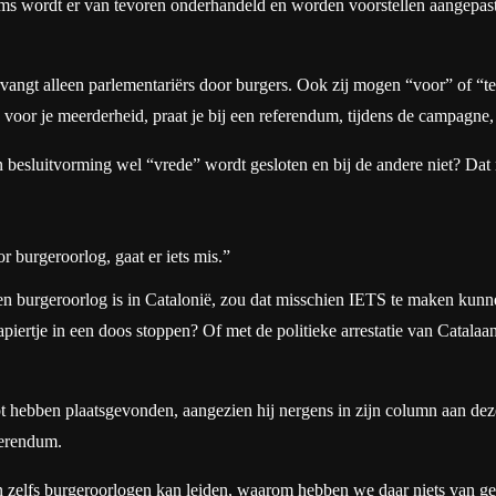
soms wordt er van tevoren onderhandeld en worden voorstellen aangepas
rvangt alleen parlementariërs door burgers. Ook zij mogen “voor” of “t
en voor je meerderheid, praat je bij een referendum, tijdens de campagne
 besluitvorming wel “vrede” wordt gesloten en bij de andere niet? Dat
 burgeroorlog, gaat er iets mis.”
en burgeroorlog is in Catalonië, zou dat misschien IETS te maken kunn
piertje in een doos stoppen? Of met de politieke arrestatie van Catala
t hebben plaatsgevonden, aangezien hij nergens in zijn column aan deze
ferendum.
n zelfs burgeroorlogen kan leiden, waarom hebben we daar niets van g