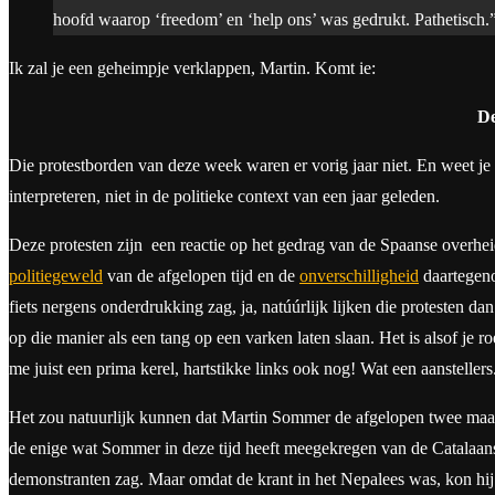
hoofd waarop ‘freedom’ en ‘help ons’ was gedrukt. Pathetisch.
Ik zal je een geheimpje verklappen, Martin. Komt ie:
De
Die protestborden van deze week waren er vorig jaar niet. En weet j
interpreteren, niet in de politieke context van een jaar geleden.
Deze protesten zijn een reactie op het gedrag van de Spaanse overhe
politiegeweld
van de afgelopen tijd en de
onverschilligheid
daartegenov
fiets nergens onderdrukking zag, ja, natúúrlijk lijken die protesten dan
op die manier als een tang op een varken laten slaan. Het is alsof je
me juist een prima kerel, hartstikke links ook nog! Wat een aanstellers
Het zou natuurlijk kunnen dat Martin Sommer de afgelopen twee maande
de enige wat Sommer in deze tijd heeft meegekregen van de Catalaan
demonstranten zag. Maar omdat de krant in het Nepalees was, kon hij n