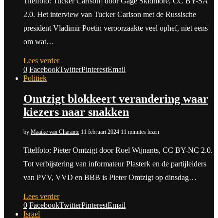
Titelfoto: Tucker Carlson] door Gage Skidmore, CC BY-SA
2.0. Het interview van Tucker Carlson met de Russische
president Vladimir Poetin veroorzaakte veel ophef, niet eens
om wat…
Lees verder
0
Facebook
Twitter
Pinterest
Email
Politiek
Omtzigt blokkeert verandering waar
kiezers naar snakken
by
Maaike van Charante
11 februari 2024
11 minutes lezen
Titelfoto: Pieter Omtzigt door Roel Wijnants, CC BY-NC 2.0.
Tot verbijstering van informateur Plasterk en de partijleiders
van PVV, VVD en BBB is Pieter Omtzigt op dinsdag…
Lees verder
0
Facebook
Twitter
Pinterest
Email
Israel