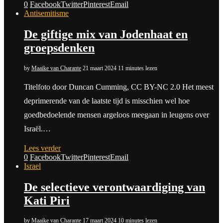
0
Facebook
Twitter
Pinterest
Email
Antisemitisme
De giftige mix van Jodenhaat en
groepsdenken
by
Maaike van Charante
21 maart 2024
11 minutes lezen
Titelfoto door Duncan Cumming, CC BY-NC 2.0 Het meest
deprimerende van de laatste tijd is misschien wel hoe
goedbedoelende mensen argeloos meegaan in leugens over
Israël.…
Lees verder
0
Facebook
Twitter
Pinterest
Email
Israel
De selectieve verontwaardiging van
Kati Piri
by
Maaike van Charante
17 maart 2024
10 minutes lezen