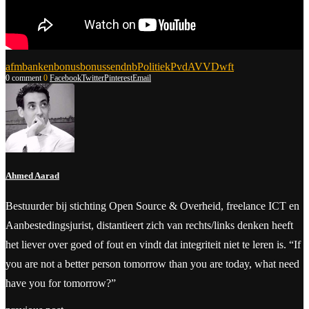
afm
banken
bonus
bonussen
dnb
Politiek
PvdA
VVD
wft
0 comment
0
Facebook
Twitter
Pinterest
Email
Ahmed Aarad
Bestuurder bij stichting Open Source & Overheid, freelance ICT en
Aanbestedingsjurist, distantieert zich van rechts/links denken heeft
het liever over goed of fout en vindt dat integriteit niet te leren is. “If
you are not a better person tomorrow than you are today, what need
have you for tomorrow?”