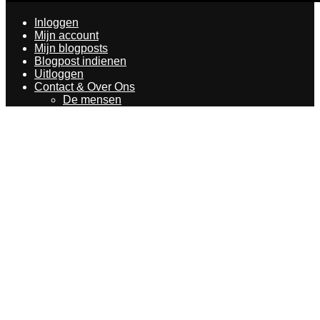
Inloggen
Mijn account
Mijn blogposts
Blogpost indienen
Uitloggen
Contact & Over Ons
De mensen