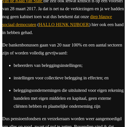
van de Raad van State
die zelf ook ietwat kritisch is op een voorstel
van 28 maart 2017. Ja dat is net na de verkiezingen en ja we hadden
nog geen kabinet toen wat dus betekent dat onze
diep blauwe
sociaal democraten
(
HALLO HENK NIJBOER
) hier ook een hand
in hebben gehad.
De bankenbonussen gaan van 20 naar 100% en een aantal sectoren
zijn of worden volledig gevrijwaard:
beheerders van beleggingsinstellingen;
instellingen voor collectieve belegging in effecten; en
beleggingsondernemingen die uitsluitend voor eigen rekening
handelen met eigen middelen en kapitaal, geen externe
cliënten hebben en plaatselijke onderneming zijn
Dus pensioenfondsen en verzekeraars worden weer aangemoedigd
om alles op rood, zwart of nul te zetten. Bovendien vind ik dat