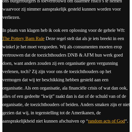
ons burgerburgers is toevertrouwd om daarmee risico’s te nemen
waarvoor zij nimmer aansprakelijk gesteld kunnen worden voor
verliezen.
In plaats van klagen heb ik ook een oplossing voor de gehele Wft:
The Pottery Barn Rule
Deze regel stelt dat als je iets breekt in een
winkel je het moet vergoeden. Wij als consumenten moeten erop
vertrouwen dat de toezichthouders DNB & AFM hun werk goed
doen, want anders zouden zij een organisatie geen vergunning
verlenen, toch? Zij zijn voor ons de toezichthouders op het
vermogen dat wij ter beschikking hebben gesteld aan een
organisatie. Als een organisatie, ala financiële crisis of wat dan ook,
alles of een gedeelte “kwijt” raakt dan is dat of de schuld van of de
organisatie, de toezichthouders of beiden. Anders smaken zijn er niet
gezien dat wij, in tegenstelling tot de Amerikanen, de
aansprakelijkheid niet kunnen afschuiven op “
random acts of God
“.