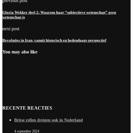
previous post
Gloria Wekker deel 2: Waarom haar “subjectieve wetenschap” geen
wetenschap is
next post
Revoluties in Iran, vanuit historisch en hedendaags perspectief
You may also like
RECENTE REACTIES
Britse rellen dreigen ook in Nederland
4 september 2024