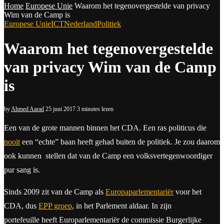
Home
Europese Unie
Waarom het tegenovergestelde van privacy
Wim van de Camp is
Europese Unie
ICT
Nederland
Politiek
Waarom het tegenovergestelde
van privacy Wim van de Camp
is
by
Ahmed Aarad
25 juni 2017
3 minutes lezen
E
en van de grote mannen binnen het CDA. Een ras politicus die
nooit
een “echte” baan heeft gehad buiten de politiek. Je zou daarom
ook kunnen stellen dat van de Camp een volksvertegenwoordiger
pur sang is.
Sinds 2009 zit van de Camp als
Europaparlementariër
voor het
CDA, dus
EPP groep
, in het Parlement aldaar. In zijn
portefeuille heeft Europarlementariër de commissie Burgerlijke