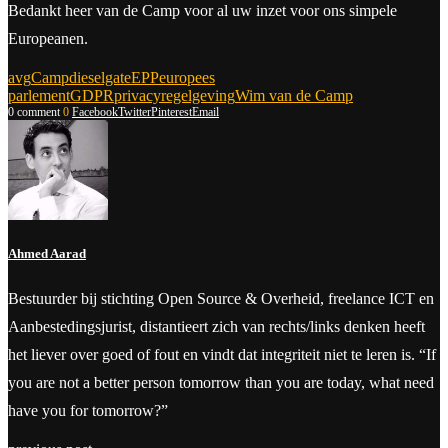
Bedankt heer van de Camp voor al uw inzet voor ons simpele
Europeanen.
avg
Camp
dieselgate
EPP
europees
parlement
GDPR
privacy
regelgeving
Wim van de Camp
0 comment
0
Facebook
Twitter
Pinterest
Email
Ahmed Aarad
Bestuurder bij stichting Open Source & Overheid, freelance ICT en
Aanbestedingsjurist, distantieert zich van rechts/links denken heeft
het liever over goed of fout en vindt dat integriteit niet te leren is. “If
you are not a better person tomorrow than you are today, what need
have you for tomorrow?”