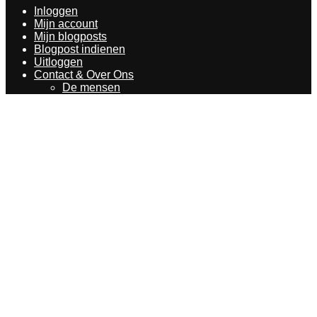
Inloggen
Mijn account
Mijn blogposts
Blogpost indienen
Uitloggen
Contact & Over Ons
De mensen