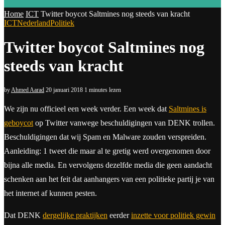
Home
ICT
Twitter boycot Saltmines nog steeds van kracht
ICT
Nederland
Politiek
Twitter boycot Saltmines nog
steeds van kracht
by
Ahmed Aarad
20 januari 2018
1 minutes lezen
We zijn nu officieel een week verder. Een week dat
Saltmines is
geboycot
op Twitter vanwege beschuldigingen van DENK trollen.
Beschuldigingen dat wij Spam en Malware zouden verspreiden.
Aanleiding: 1 tweet die maar al te gretig werd overgenomen door
bijna alle media. En vervolgens dezelfde media die geen aandacht
schenken aan het feit dat aanhangers van een politieke partij je van
het internet af kunnen pesten.
Dat DENK
dergelijke praktijken
eerder
inzette voor politiek gewin