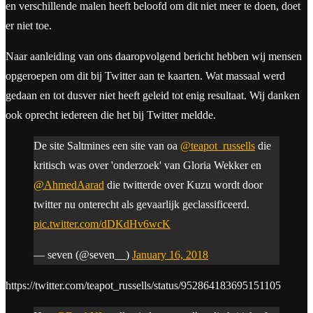
en verschillende malen heeft beloofd om dit niet meer te doen, doet
er niet toe.
Naar aanleiding van ons daaropvolgend bericht hebben wij mensen
opgeroepen om dit bij Twitter aan te kaarten. Wat massaal werd
gedaan en tot dusver niet heeft geleid tot enig resultaat. Wij danken
ook oprecht iedereen die het bij Twitter meldde.
De site Saltmines een site van oa
@teapot_russells
die
kritisch was over 'onderzoek' van Gloria Wekker en
@AhmedAarad
die twitterde over Kuzu wordt door
twitter nu onterecht als gevaarlijk geclassificeerd.
pic.twitter.com/dDKdHv6wcK
— seven (@seven__)
January 16, 2018
https://twitter.com/teapot_russells/status/952864183695151105