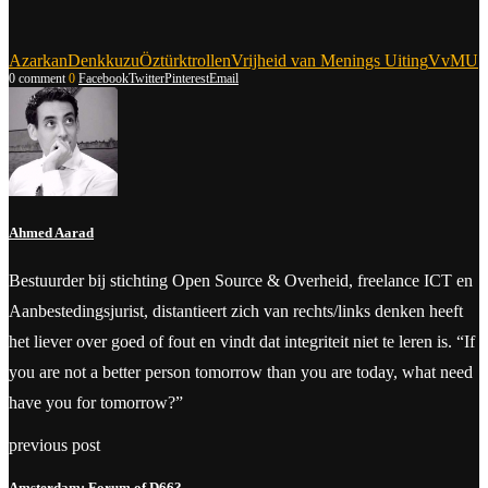
Azarkan
Denk
kuzu
Öztürk
trollen
Vrijheid van Menings Uiting
VvMU
0 comment
0
Facebook
Twitter
Pinterest
Email
Ahmed Aarad
Bestuurder bij stichting Open Source & Overheid, freelance ICT en
Aanbestedingsjurist, distantieert zich van rechts/links denken heeft
het liever over goed of fout en vindt dat integriteit niet te leren is. “If
you are not a better person tomorrow than you are today, what need
have you for tomorrow?”
previous post
Amsterdam: Forum of D66?