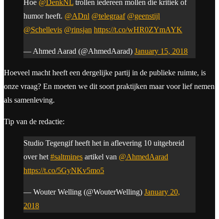
Hoe
@DenkNL
trollen iedereen mollen die kritiek of
humor heeft.
@ADnl
@telegraaf
@geenstijl
@Schellevis
@rinsjan
https://t.co/wHR0ZYmAYK
— Ahmed Aarad (@AhmedAarad)
January 15, 2018
Hoeveel macht heeft een dergelijke partij in de publieke ruimte, is
onze vraag? En moeten we dit soort praktijken maar voor lief nemen
als samenleving.
Tip van de redactie:
Studio Tegengif heeft het in aflevering 10 uitgebreid
over het
#saltmines
artikel van
@AhmedAarad
https://t.co/5GyNKv5mo5
— Wouter Welling (@WouterWelling)
January 20,
2018