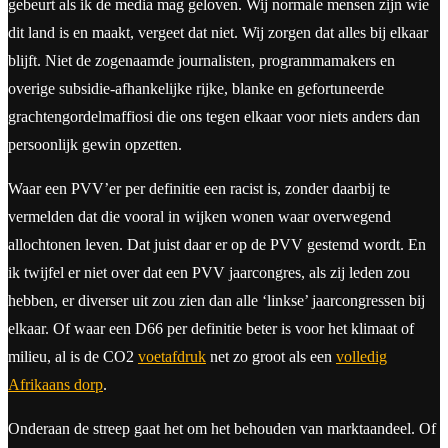
gebeurt als ik de media mag geloven. Wij normale mensen zijn wie
dit land is en maakt, vergeet dat niet. Wij zorgen dat alles bij elkaar
blijft. Niet de zogenaamde journalisten, programmamakers en
overige subsidie-afhankelijke rijke, blanke en gefortuneerde
grachtengordelmaffiosi die ons tegen elkaar voor niets anders dan
persoonlijk gewin opzetten.
Waar een PVV’er per definitie een racist is, zonder daarbij te
vermelden dat die vooral in wijken wonen waar overwegend
allochtonen leven. Dat juist daar er op de PVV gestemd wordt. En
ik twijfel er niet over dat een PVV jaarcongres, als zij leden zou
hebben, er diverser uit zou zien dan alle ‘linkse’ jaarcongressen bij
elkaar. Of waar een D66 per definitie beter is voor het klimaat of
milieu, al is de CO2
voetafdruk
net zo groot als een
volledig
Afrikaans dorp
.
Onderaan de streep gaat het om het behouden van marktaandeel. Of