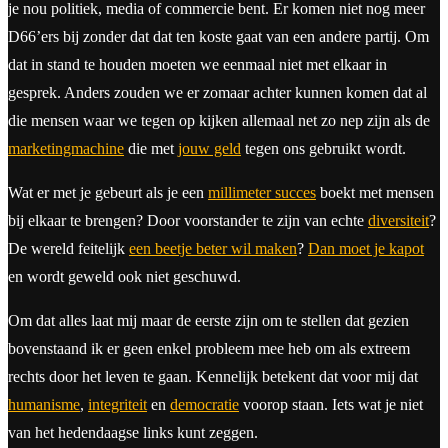
je nou politiek, media of commercie bent. Er komen niet nog meer
D66’ers bij zonder dat dat ten koste gaat van een andere partij. Om
dat in stand te houden moeten we eenmaal niet met elkaar in
gesprek. Anders zouden we er zomaar achter kunnen komen dat al
die mensen waar we tegen op kijken allemaal net zo nep zijn als de
marketingmachine
die met
jouw geld
tegen ons gebruikt wordt.
Wat er met je gebeurt als je een
millimeter succes
boekt met mensen
bij elkaar te brengen? Door voorstander te zijn van echte
diversiteit
?
De wereld feitelijk
een beetje beter wil maken
?
Dan moet je kapot
en wordt geweld ook niet geschuwd.
Om dat alles laat mij maar de eerste zijn om te stellen dat gezien
bovenstaand ik er geen enkel probleem mee heb om als extreem
rechts door het leven te gaan. Kennelijk betekent dat voor mij dat
humanisme
,
integriteit
en
democratie
voorop staan. Iets wat je niet
van het hedendaagse links kunt zeggen.