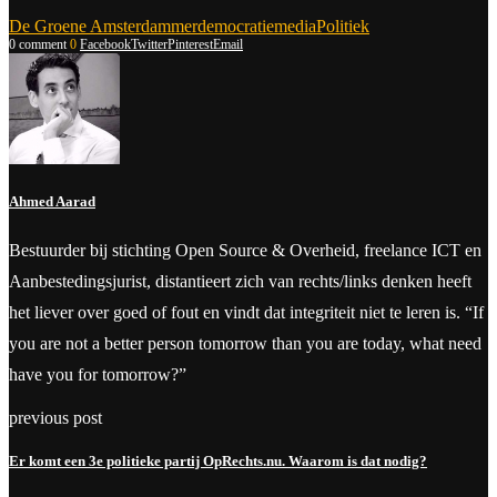
De Groene Amsterdammer
democratie
media
Politiek
0 comment
0
Facebook
Twitter
Pinterest
Email
Ahmed Aarad
Bestuurder bij stichting Open Source & Overheid, freelance ICT en
Aanbestedingsjurist, distantieert zich van rechts/links denken heeft
het liever over goed of fout en vindt dat integriteit niet te leren is. “If
you are not a better person tomorrow than you are today, what need
have you for tomorrow?”
previous post
Er komt een 3e politieke partij OpRechts.nu. Waarom is dat nodig?