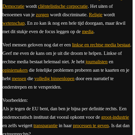
Democratie
wordt
cliëntelistische corpocratie
. Het uiten of
benoemen van je
zorgen
wordt discriminatie.
Religie
wordt
wetenschap
. En zo kan ik nog een hele tijd doorgaan, maar ikwil
met dit stukje even de focus leggen op de
media
.
Veel mensen geloven nog dat er een
linkse en rechtse media bestaat
.
Geef me even de kans om je uit die droom te helpen. Linkse of
rechtse media bestaat helemaal niet. Je hebt
journalisten
en
opiniemakers
die feitelijke problemen proberen aan te kaarten en je
hebt
mensen
die
volledig binnenlopen
door een narratief te
onderstrepen en te verspreiden.
Voorbeelden:
Als je tegen de EU bent, dan ben je bijna per definitie rechts. Een
ondemocratisch instituut dat vooral opkomt voor de
groot-industrie
en zelfs weigert
transparantie
in haar
processen te geven
. Is dat dan
extreemrechts?