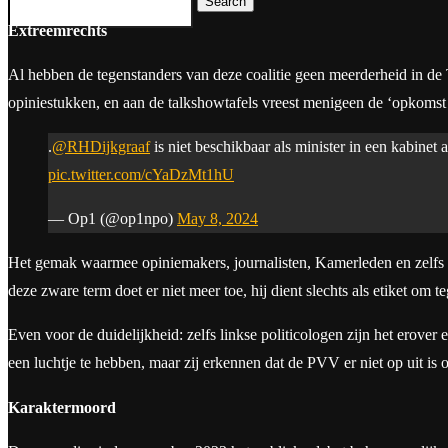
Search
Extreemrechts
Al hebben de tegenstanders van deze coalitie geen meerderheid in de
opiniestukken, en aan de talkshowtafels vreest menigeen de ‘opkomst v
.
@RHDijkgraaf
is niet beschikbaar als minister in een kabinet 
pic.twitter.com/cYaDzMt1hU
— Op1 (@op1npo)
May 8, 2024
Het gemak waarmee opiniemakers, journalisten, Kamerleden en zelfs 
deze zware term doet er niet meer toe, hij dient slechts als etiket om 
Even voor de duidelijkheid: zelfs linkse politicologen zijn het erove
een luchtje te hebben, maar zij erkennen dat de PVV er niet op uit is
Karaktermoord