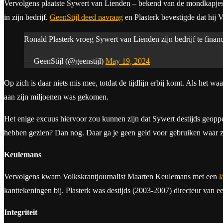
Vervolgens plaatste Sywert van Lienden – bekend van de mondkapjesaf
in zijn bedrijf.
GeenStijl deed navraag
en Plasterk bevestigde dat hij
Ronald Plasterk vroeg Sywert van Lienden zijn bedrijf te finan
— GeenStijl (@geenstijl)
May 19, 2024
Op zich is daar niets mis mee, totdat de tijdlijn erbij komt. Als het w
aan zijn miljoenen was gekomen.
Het enige excuus hiervoor zou kunnen zijn dat Sywert destijds geopp
hebben gezien? Dan nog. Daar ga je geen geld voor gebruiken waar zo
Keulemans
Vervolgens kwam Volkskrantjournalist Maarten Keulemans met een
l
kanttekeningen bij. Plasterk was destijds (2003-2007) directeur van ee
Integriteit