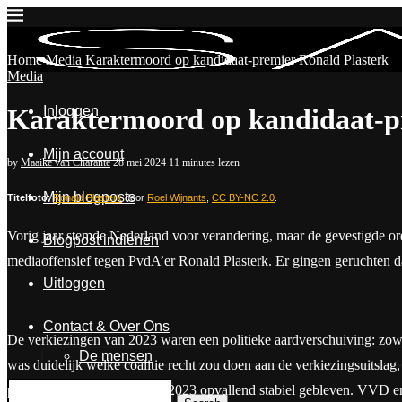
Home
Media
Karaktermoord op kandidaat-premier Ronald Plasterk
Media
Inloggen
Karaktermoord op kandidaat-pr
Mijn account
by
Maaike van Charante
28 mei 2024
11 minutes lezen
Mijn blogposts
Titelfoto
:
Ronald Plasterk
door
Roel Wijnants
,
CC BY-NC 2.0
.
Vorig jaar stemde Nederland voor verandering, maar de gevestigde or
Blogpost indienen
mediaoffensief tegen PvdA’er Ronald Plasterk. Er gingen geruchten da
Uitloggen
Contact & Over Ons
De verkiezingen van 2023 waren een politieke aardverschuiving: zowe
De mensen
was duidelijk welke coalitie recht zou doen aan de verkiezingsuitsl
peilingen is sinds november 2023 opvallend stabiel gebleven. VVD en