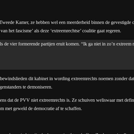
 Tweede Kamer, ze hebben wel een meerderheid binnen de gevestigde or
an het fascisme’ als deze ‘extreemrechtse’ coalitie gaat regeren.
als de vier formerende partijen eruit komen. “Ik ga niet in zo’n extreem 
bewindslieden dit kabinet in wording extreemrechts noemen zonder dat
tegenstanders te demoniseren.
r eens dat de PVV niet extreemrechts is. Ze schuiven weliswaar met defin
 om met geweld de democratie af te schaffen.