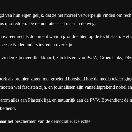
gd van hun eigen gelijk, dat ze het moreel verwerpelijk vinden om rech
tus quo redden. De democratie staat maar in de weg.
een extreemrechts document waarin grondrechten op de tocht staan. Het 
meeste Nederlanders tevreden over zijn.
reden zijn over dit akkoord, zijn kiezers van PvdA, GroenLinks, D66 en
sterk als premier, zagen met groeiend boosheid hoe de media tekeer gi
moeten wel fascisten zijn, en journalisten zijn vanzelfsprekend nobel e
arom alles aan Plasterk ligt, en natuurlijk aan de PVV. Bovendien: d
 bediend.
, maar het beschermen van de democratie. De echte.