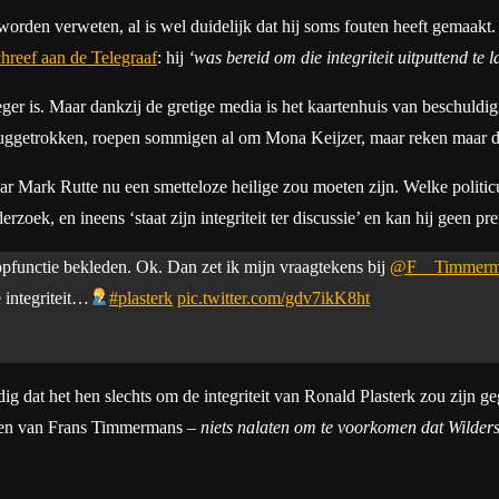
an worden verweten, al is wel duidelijk dat hij soms fouten heeft gemaak
chreef aan de Telegraaf
: hij
‘was bereid om die integriteit uitputtend te 
ger is. Maar dankzij de gretige media is het kaartenhuis van beschuldig
teruggetrokken, roepen sommigen al om Mona Keijzer, maar reken maar d
naar Mark Rutte nu een smetteloze heilige zou moeten zijn. Welke pol
rzoek, en ineens ‘staat zijn integriteit ter discussie’ en kan hij geen p
topfunctie bekleden. Ok. Dan zet ik mijn vraagtekens bij
@F__Timmerm
 integriteit…
#plasterk
pic.twitter.com/gdv7ikK8ht
g dat het hen slechts om de integriteit van Ronald Plasterk zou zijn g
den van Frans Timmermans –
niets nalaten om te voorkomen dat Wilder