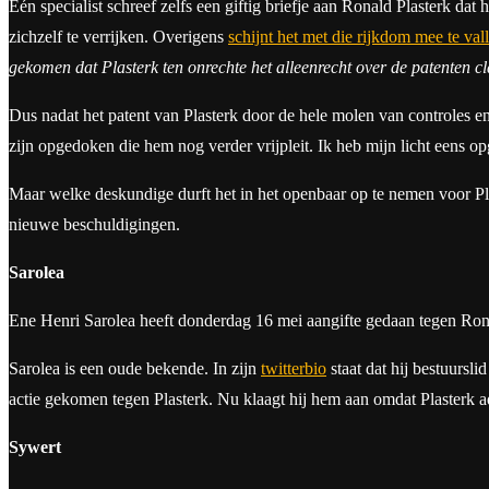
Eén specialist schreef zelfs een giftig briefje aan Ronald Plasterk d
zichzelf te verrijken. Overigens
schijnt het met die rijkdom mee te val
gekomen dat Plasterk ten onrechte het alleenrecht over de patenten c
Dus nadat het patent van Plasterk door de hele molen van controles 
zijn opgedoken die hem nog verder vrijpleit. Ik heb mijn licht eens o
Maar welke deskundige durft het in het openbaar op te nemen voor Pla
nieuwe beschuldigingen.
Sarolea
Ene Henri Sarolea heeft donderdag 16 mei aangifte gedaan tegen Rona
Sarolea is een oude bekende. In zijn
twitterbio
staat dat hij bestuursli
actie gekomen tegen Plasterk. Nu klaagt hij hem aan omdat Plasterk ad
Sywert