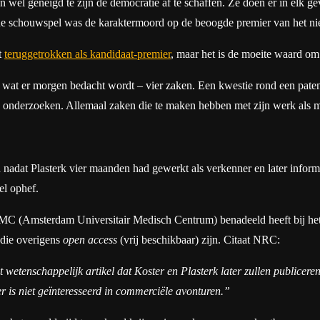
wel geneigd te zijn de democratie af te schaffen. Ze doen er in elk ge
ische schouwspel was de karaktermoord op de beoogde premier van het n
t
teruggetrokken als kandidaat-premier
, maar het is de moeite waard om
wat er morgen bedacht wordt – vier zaken. Een kwestie rond een patent
e onderzoeken. Allemaal zaken die te maken hebben met zijn werk als m
een nadat Plasterk vier maanden had gewerkt als verkenner en later 
eel ophef.
MC (Amsterdam Universitair Medisch Centrum) benadeeld heeft bij het v
 die overigens
open access
(vrij beschikbaar) zijn. Citaat NRC:
t wetenschappelijk artikel dat Koster en Plasterk later zullen publicere
r is niet geïnteresseerd in commerciële avonturen.”