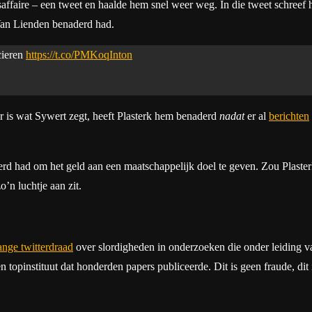
faire – een tweet en haalde hem snel weer weg. In die tweet schreef hi
 Van Lienden benaderd had.
cieren
https://t.co/PMKoqInton
aar is wat Sywert zegt, heeft Plasterk hem benaderd
nadat
er al
berichten
erd had om het geld aan een maatschappelijk doel te geven. Zou Plaster
’n luchtje aan zit.
ange twitterdraad
over slordigheden in onderzoeken die onder leiding va
n topinstituut dat honderden papers publiceerde. Dit is geen fraude, di