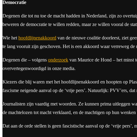
Democratie
Degenen die tot nu toe de macht hadden in Nederland, zijn zo overtui
beweren de democratie te willen redden, maar ze willen vooral de sta
Wie het
hoofdlijnenakkoord
van de nieuwe coalitie doorleest, ziet g
te lang vooruit zijn geschoven. Het is een akkoord waar verreweg de 
Degenen die – volgens
onderzoek
van Maurice de Hond – het minst tev
oververtegenwoordigd in onze media.
Kiezers die blij waren met het hoofdlijnenakkoord en hoopten op Pla
fascisme neigende aanval op de ‘vrije pers’. Natuurlijk: PVV’ers, dat 
Journalisten zijn vaardig met woorden. Ze kunnen prima uitleggen wa
de machtelozen tot macht verklaard, en de machtigen op hun wenken
Dat aan de orde stellen is geen fascistische aanval op de ‘vrije pers’