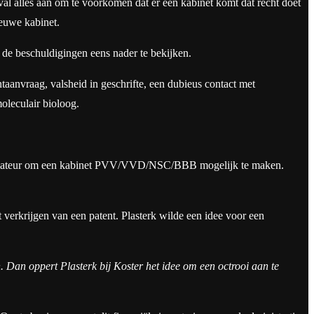
val alles aan om te voorkomen dat er een kabinet komt dat recht doet
ieuwe kabinet.
 de beschuldigingen eens nader te bekijken.
aanvraag, valsheid in geschrifte, een dubieus contact met
oleculair bioloog.
informateur om een kabinet PVV/VVD/NSC/BBB mogelijk te maken.
erkrijgen van een patent. Plasterk wilde een idee voor een
n. Dan oppert Plasterk bij Koster het idee om een octrooi aan te