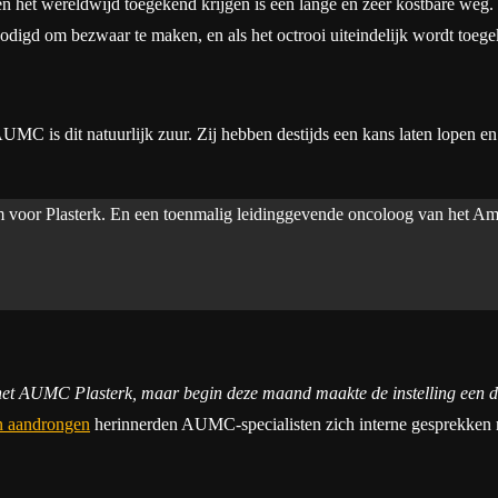
n en het wereldwijd toegekend krijgen is een lange en zeer kostbare weg.
digd om bezwaar te maken, en als het octrooi uiteindelijk wordt toegek
UMC is dit natuurlijk zuur. Zij hebben destijds een kans laten lopen en
em voor Plasterk. En een toenmalig leidinggevende oncoloog van het Am
het AUMC Plasterk, maar begin deze maand maakte de instelling een d
en aandrongen
herinnerden AUMC-specialisten zich interne gesprekken me