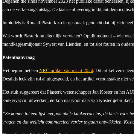
Degenen die sinds november 2023 het publieke debat beheersen, lijken 
aan de verkiezingsuitslag. De laatste aflevering in dit antidemocrat
Inmiddels is Ronald Plasterk zo in opspraak gebracht dat hij zich heef
Wat wordt Plasterk nu eigenlijk verweten? Op dit moment – wie weet 
mondkapjesmiljonair Sywert van Lienden, en tot slot fouten in ouder
Patentaanvraag
Het begon met een
NRC-artikel van maart 2024
. Dit artikel versch
Destijds leek zijn rol al uitgespeeld, en het artikel veroorzaakte niet v
Het stuk suggereert dat Plasterk wetenschapper Jan Koster en het AU
kankervaccin uitwerken, en kon daarvoor data van Koster gebruiken,
“Ze komen tot een lijst met potentiële kankervaccins, de basis voor he
vragen en dat wellicht commercieel verder te gaan ontwikkelen. Koste