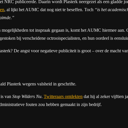
at het NRC publiceerde. Daarin wordt Plasterk neergezet als een gladde 
len
, al lijkt het AUMC dat nog niet te beseffen. Toch
“is het academisch
laimde.”
en mogelijkheden tot inspraak gegaan is, komt het AUMC hiermee aan. 
pgestoken bij verscheidene octrooispecialisten, en hun oordeel is eensl
sterk? De angst voor negatieve publiciteit is groot – over de macht v
ld Plasterk wegens valsheid in geschrifte.
d is van
Stop Wilders Nu
.
Twitteraars ontdekten
dat hij al zeker vijftien 
ministratieve fouten zou hebben gemaakt in zijn bedrijf.