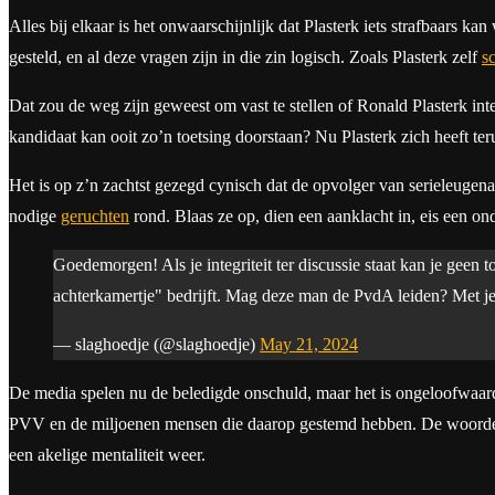
Alles bij elkaar is het onwaarschijnlijk dat Plasterk iets strafbaars k
gesteld, en al deze vragen zijn in die zin logisch. Zoals Plasterk zelf
s
Dat zou de weg zijn geweest om vast te stellen of Ronald Plasterk inte
kandidaat kan ooit zo’n toetsing doorstaan? Nu Plasterk zich heeft 
Het is op z’n zachtst gezegd cynisch dat de opvolger van serieleuge
nodige
geruchten
rond. Blaas ze op, dien een aanklacht in, eis een onde
Goedemorgen! Als je integriteit ter discussie staat kan je geen 
achterkamertje" bedrijft. Mag deze man de PvdA leiden? Met je
— slaghoedje (@slaghoedje)
May 21, 2024
De media spelen nu de beledigde onschuld, maar het is ongeloofwaardi
PVV en de miljoenen mensen die daarop gestemd hebben. De woor
een akelige mentaliteit weer.