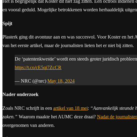
Het is begrijpelijk dat Koster dit niet zag zitten. Een octrooi indiene
en vooral geduld. Mogelijke betrokkenen worden herhaaldelijk uitgeno
Spijt
Plasterk ging dit avontuur aan en was succesvol. Voor Koster en het A
van het eerste artikel, maar de journalisten lieten het er niet bij zitten.
De ‘patentenkwestie’ wordt een steeds groter juridisch proble
https://t.co/cE5qi7ZcCR
— NRC (@nrc)
May 18, 2024
Nader onderzoek
Zoals NRC schrijft in een
artikel van 18 mei
:
“Aanvankelijk steunde 
zaken.”
Waarom maakte het AUMC deze draai?
Nadat de journalist
overgenomen van anderen.