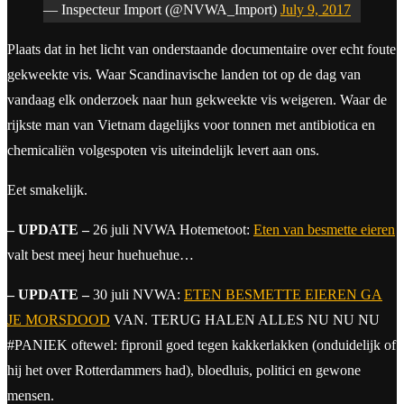
— Inspecteur Import (@NVWA_Import)
July 9, 2017
Plaats dat in het licht van onderstaande documentaire over echt foute
gekweekte vis. Waar Scandinavische landen tot op de dag van
vandaag elk onderzoek naar hun gekweekte vis weigeren. Waar de
rijkste man van Vietnam dagelijks voor tonnen met antibiotica en
chemicaliën volgespoten vis uiteindelijk levert aan ons.
Eet smakelijk.
– UPDATE –
26 juli NVWA Hotemetoot:
Eten van besmette eieren
valt best meej heur huehuehue…
– UPDATE –
30 juli NVWA:
ETEN BESMETTE EIEREN GA
JE MORSDOOD
VAN. TERUG HALEN ALLES NU NU NU
#PANIEK oftewel: fipronil goed tegen kakkerlakken (onduidelijk of
hij het over Rotterdammers had), bloedluis, politici en gewone
mensen.