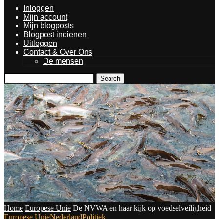
Inloggen
Mijn account
Mijn blogposts
Blogpost indienen
Uitloggen
Contact & Over Ons
De mensen
Search
Home
Europese Unie
De NVWA en haar kijk op voedselveiligheid
Europese Unie
Nederland
Politiek