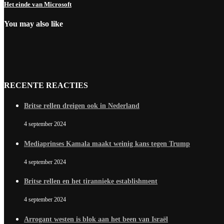
Het einde van Microsoft
You may also like
RECENTE REACTIES
Britse rellen dreigen ook in Nederland
4 september 2024
Mediaprinses Kamala maakt weinig kans tegen Trump
4 september 2024
Britse rellen en het tirannieke establishment
4 september 2024
Arrogant westen is blok aan het been van Israël