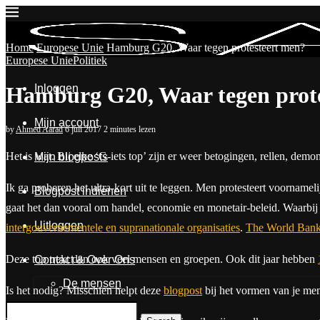
Home
Europese Unie
Hamburg G20, Waar tegen protesteert men?
Europese Unie
Politiek
Inloggen
Hamburg G20, Waar tegen prot
Mijn account
by
Ahmed Aarad
6 juli 2017
2 minutes lezen
H
et is wat. Bij elke ‘G-iets top’ zijn er weer betogingen, rellen, demo
Mijn blogposts
Ik ga proberen het ultra-kort uit te leggen. Men protesteert voornam
Blogpost indienen
gaat het dan vooral om handel, economie en monetair-beleid. Waarbij n
Uitloggen
intergouvernementele en supranationale organisaties
.
The World Ban
Deze top trekt dan ook veel mensen en groepen. Ook dit jaar hebben
Contact & Over Ons
De mensen
Is het nodig? Misschien helpt deze
blogpost
bij het vormen van je me