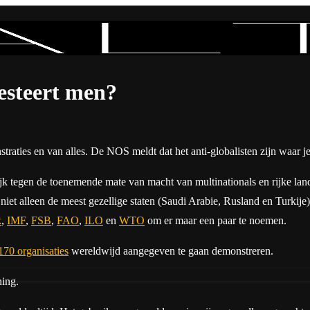
esteert men?
nstraties en van alles. De NOS meldt dat het anti-globalisten zijn waar j
elijk tegen de toenemende mate van macht van multinationals en rijke la
iet alleen de meest gezellige staten (Saudi Arabie, Rusland en Turkije)
k
,
IMF
,
FSB
,
FAO
,
ILO
en
WTO
om er maar een paar te noemen.
170 organisaties
wereldwijd aangegeven te gaan demonstreren.
ning.