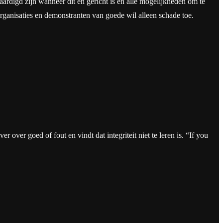
aardigd zijn wanneer dit en gericht is en alle mogelijkheden om te
rganisaties en demonstranten van goede wil alleen schade toe.
 over goed of fout en vindt dat integriteit niet te leren is. “If you