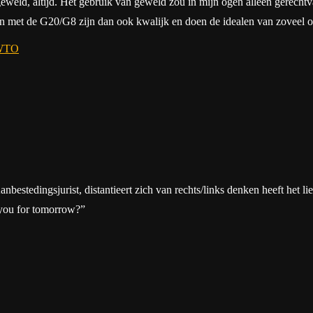
geweld, altijd. Het gebruik van geweld zou in mijn ogen alleen gerechtv
gaan met de G20/G8 zijn dan ook kwalijk en doen de idealen van zoveel o
WTO
tedingsjurist, distantieert zich van rechts/links denken heeft het liever
 you for tomorrow?”