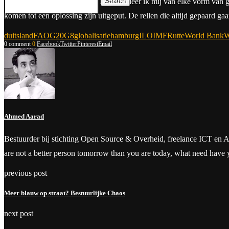
Search
Update:
Ter verduidelijking. Ik distantieer ik mij van elke vorm van 
komen tot een oplossing zijn uitgeput. De rellen die altijd gepaard 
duitsland
FAO
G20
G8
globalisatie
hamburg
ILO
IMF
Rutte
World Bank
0 comment
0
Facebook
Twitter
Pinterest
Email
Ahmed Aarad
Bestuurder bij stichting Open Source & Overheid, freelance ICT en Aanbes
are not a better person tomorrow than you are today, what need have
previous post
Meer blauw op straat? Bestuurlijke Chaos
next post