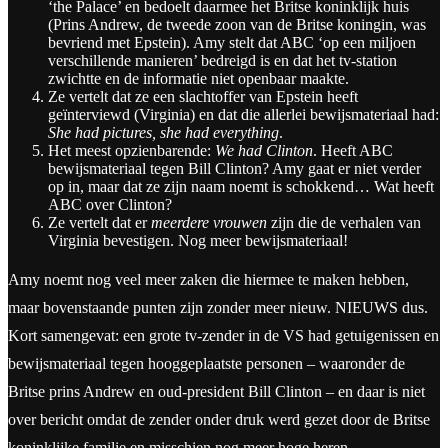
‘the Palace’ en bedoelt daarmee het Britse koninklijk huis
(Prins Andrew, de tweede zoon van de Britse koningin, was
bevriend met Epstein). Amy stelt dat ABC ‘op een miljoen
verschillende manieren’ bedreigd is en dat het tv-station
zwichtte en de informatie niet openbaar maakte.
Ze vertelt dat ze een slachtoffer van Epstein heeft
geïnterviewd (Virginia) en dat die allerlei bewijsmateriaal had:
She had pictures, she had everything
.
Het meest opzienbarende:
We had Clinton
. Heeft ABC
bewijsmateriaal tegen Bill Clinton? Amy gaat er niet verder
op in, maar dat ze zijn naam noemt is schokkend… Wat heeft
ABC over Clinton?
Ze vertelt dat er
meerdere vrouwen
zijn die de verhalen van
Virginia bevestigen. Nog meer bewijsmateriaal!
Amy noemt nog veel meer zaken die hiermee te maken hebben,
maar bovenstaande punten zijn zonder meer nieuw. NIEUWS dus.
Kort samengevat: een grote tv-zender in de VS had getuigenissen en
bewijsmateriaal tegen hooggeplaatste personen – waaronder de
Britse prins Andrew en oud-president Bill Clinton – en daar is niet
over bericht omdat de zender onder druk werd gezet door de Britse
koninklijke familie en misschien nog meer hoge heren.