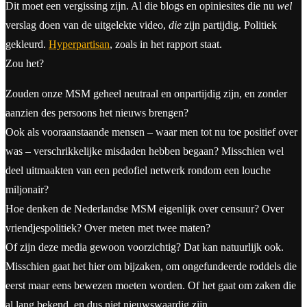
Dit moet een vergissing zijn. Al die blogs en opiniesites die nu
wel
verslag doen van de uitgelekte video,
die
zijn partijdig. Politiek
gekleurd.
Hyperpartisan
, zoals in het rapport staat.
Zou het?
Zouden onze MSM geheel neutraal en onpartijdig zijn, en zonder
aanzien des persoons het nieuws brengen?
Ook als vooraanstaande mensen – waar men tot nu toe positief over
was – verschrikkelijke misdaden hebben begaan? Misschien wel
deel uitmaakten van een pedofiel netwerk rondom een louche
miljonair?
Hoe denken de Nederlandse MSM eigenlijk over censuur? Over
vriendjespolitiek? Over meten met twee maten?
Of zijn deze media gewoon voorzichtig? Dat kan natuurlijk ook.
Misschien gaat het hier om bijzaken, om ongefundeerde roddels die
eerst maar eens bewezen moeten worden. Of het gaat om zaken die
al lang bekend, en dus niet nieuwswaardig zijn.