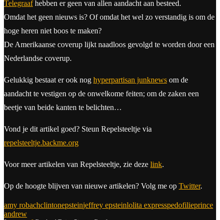
Telegraaf
hebben er geen van allen aandacht aan besteed.
Omdat het geen nieuws is? Of omdat het wel zo verstandig is om de
hoge heren niet boos te maken?
De Amerikaanse coverup lijkt naadloos gevolgd te worden door een
Nederlandse coverup.
Gelukkig bestaat er ook nog
hyperpartisan junknews
om de
aandacht te vestigen op de onwelkome feiten; om de zaken een
beetje van beide kanten te belichten…
Vond je dit artikel goed? Steun Repelsteeltje via
repelsteeltje.backme.org
Voor meer artikelen van Repelsteeltje, zie deze
link
.
Op de hoogte blijven van nieuwe artikelen? Volg me op
Twitter
.
amy robach
clinton
epstein
jeffrey epstein
lolita express
pedofilie
prince
andrew