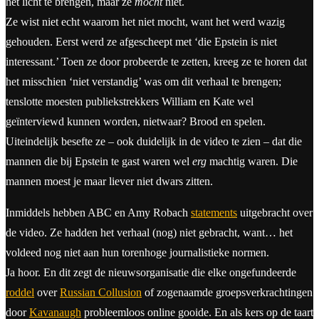
het licht te brengen, maar ze
mocht
niet.
Ze wist niet echt waarom het niet mocht, want het werd wazig
gehouden. Eerst werd ze afgescheept met ‘die Epstein is niet
interessant.’ Toen ze door probeerde te zetten, kreeg ze te horen dat
het misschien ‘niet verstandig’ was om dit verhaal te brengen;
tenslotte moesten publiekstrekkers William en Kate wel
geïnterviewd kunnen worden, nietwaar? Brood en spelen.
Uiteindelijk besefte ze – ook duidelijk in de video te zien – dat die
mannen die bij Epstein te gast waren wel
erg
machtig waren. Die
mannen moest je maar liever niet dwars zitten.
Inmiddels hebben ABC en Amy Robach
statements
uitgebracht over
de video. Ze hadden het verhaal (nog) niet gebracht, want… het
voldeed nog niet aan hun torenhoge journalistieke normen.
Ja hoor. En dit zegt de nieuwsorganisatie die elke ongefundeerde
roddel
over
Russian Collusion
of zogenaamde groepsverkrachtingen
door
Kavanaugh
probleemloos online gooide. En als kers op de taart