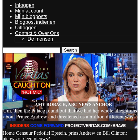
Inloggen
Mijn account
Mijn blogposts
Blogpost indienen
Uitloggen
Contact & Over Ons
De mensen
Search
Home
Censuur
Pedofiel Epstein, prins Andrew en Bill Clinton:
nieuws of geen nieuws?