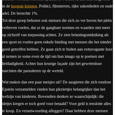
in de
hoogste kringen
. Politici, filmsterren, rijke zakenlieden en oude
adel. De beruchte 1%.
Tot deze groep behoren ook mensen die zich zo ver boven het plebs
verheven voelen, dat ze de gangbare normen en waarden niet meer
op zichzelf van toepassing achten. Ze zien belastingontduiking als
een sport en voelen geen enkele binding met mensen die het minder
goed getroffen hebben. Ze gaan zich te buiten aan extravagante luxe
al nemen ze soms even de tijd om hun imago op te poetsen met
liefdadigheid. Achter hun keurige façade zijn het gewetenloze
narcisten die parasiteren op de wereld.
Wat maken dan een paar meisjes uit? De aasgieren die zich rondom
Epstein verzamelden vinden hun pleziertjes belangrijker dan het
welzijn van kinderen. Bovendien denken ze waarschijnlijk: die
sletjes kregen er toch goed voor betaald? Voor geld is tenslotte alles
te koop. En verantwoording afleggen? Daar hebben deze mensen