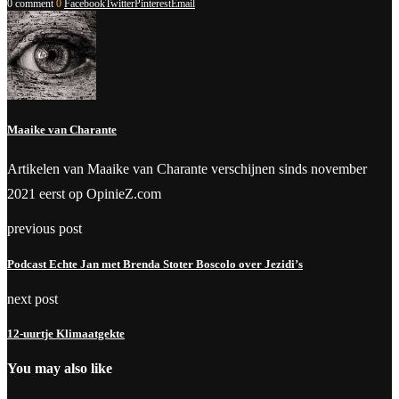
0 comment
0
Facebook
Twitter
Pinterest
Email
Maaike van Charante
Artikelen van Maaike van Charante verschijnen sinds november
2021 eerst op OpinieZ.com
previous post
Podcast Echte Jan met Brenda Stoter Boscolo over Jezidi’s
next post
12-uurtje Klimaatgekte
You may also like