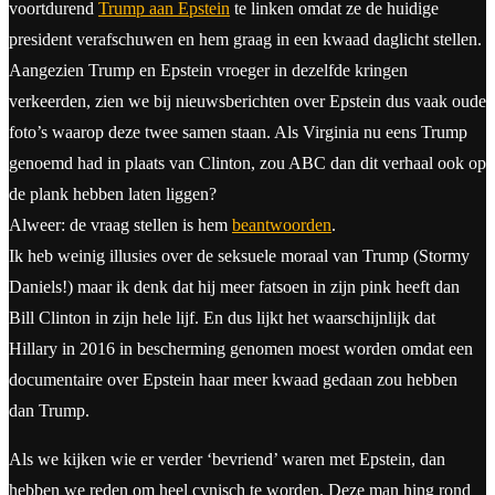
voortdurend
Trump aan Epstein
te linken omdat ze de huidige
president verafschuwen en hem graag in een kwaad daglicht stellen.
Aangezien Trump en Epstein vroeger in dezelfde kringen
verkeerden, zien we bij nieuwsberichten over Epstein dus vaak oude
foto’s waarop deze twee samen staan. Als Virginia nu eens Trump
genoemd had in plaats van Clinton, zou ABC dan dit verhaal ook op
de plank hebben laten liggen?
Alweer: de vraag stellen is hem
beantwoorden
.
Ik heb weinig illusies over de seksuele moraal van Trump (Stormy
Daniels!) maar ik denk dat hij meer fatsoen in zijn pink heeft dan
Bill Clinton in zijn hele lijf. En dus lijkt het waarschijnlijk dat
Hillary in 2016 in bescherming genomen moest worden omdat een
documentaire over Epstein haar meer kwaad gedaan zou hebben
dan Trump.
Als we kijken wie er verder ‘bevriend’ waren met Epstein, dan
hebben we reden om heel cynisch te worden. Deze man hing rond