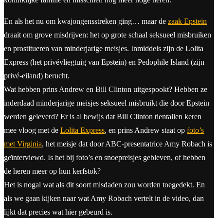
En als het nu om kwajongensstreken ging… maar de
zaak Epstein
draait om grove misdrijven: het op grote schaal seksueel misbruiken
en prostitueren van minderjarige meisjes. Inmiddels zijn de Lolita
Express (het privévliegtuig van Epstein) en Pedophile Island (zijn
privé-eiland) berucht.
Wat hebben prins Andrew en Bill Clinton uitgespookt? Hebben ze
inderdaad minderjarige meisjes seksueel misbruikt die door Epstein
werden geleverd? Er is al bewijs dat Bill Clinton tientallen keren
mee vloog met de
Lolita Express
, en prins Andrew staat op
foto’s
met Virginia
, het meisje dat door ABC-presentatrice Amy Robach is
geïnterviewd. Is het bij foto’s en snoepreisjes gebleven, of hebben
de heren meer op hun kerfstok?
Het is nogal wat als dit soort misdaden zou worden toegedekt. En
als we gaan kijken naar wat Amy Robach vertelt in de video, dan
lijkt dat precies wat hier gebeurd is.