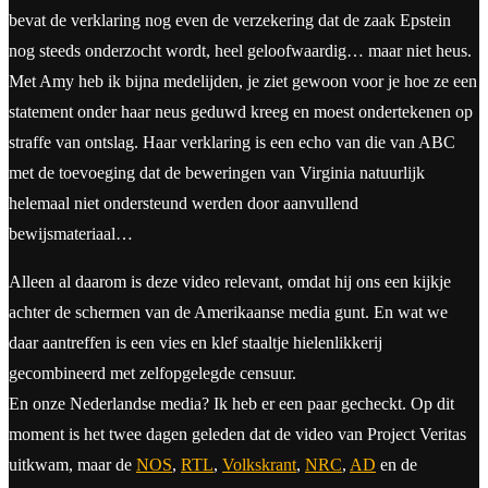
bevat de verklaring nog even de verzekering dat de zaak Epstein
nog steeds onderzocht wordt, heel geloofwaardig… maar niet heus.
Met Amy heb ik bijna medelijden, je ziet gewoon voor je hoe ze een
statement onder haar neus geduwd kreeg en moest ondertekenen op
straffe van ontslag. Haar verklaring is een echo van die van ABC
met de toevoeging dat de beweringen van Virginia natuurlijk
helemaal niet ondersteund werden door aanvullend
bewijsmateriaal…
Alleen al daarom is deze video relevant, omdat hij ons een kijkje
achter de schermen van de Amerikaanse media gunt. En wat we
daar aantreffen is een vies en klef staaltje hielenlikkerij
gecombineerd met zelfopgelegde censuur.
En onze Nederlandse media? Ik heb er een paar gecheckt. Op dit
moment is het twee dagen geleden dat de video van Project Veritas
uitkwam, maar de
NOS
,
RTL
,
Volkskrant
,
NRC
,
AD
en de