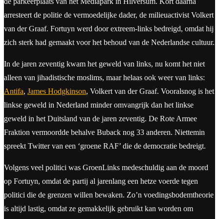
de parkeerplaats van het Mediapark in Hilversum. Kort daarna
arresteert de politie de vermoedelijke dader, de milieuactivist Volkert
van der Graaf. Fortuyn werd door extreem-links bedreigd, omdat hij
zich sterk had gemaakt voor het behoud van de Nederlandse cultuur.
In de jaren zeventig kwam het geweld van links, nu komt het niet
alleen van jihadistische moslims, maar helaas ook weer van links:
Antifa
,
James Hodgkinson
, Volkert van der Graaf. Vooralsnog is het
linkse geweld in Nederland minder omvangrijk dan het linkse
geweld in het Duitsland van de jaren zeventig. De Rote Armee
Fraktion vermoordde behalve Buback nog 33 anderen. Niettemin
spreekt Twitter van een ‘groene RAF’ die de democratie bedreigt.
Volgens veel politici was GroenLinks medeschuldig aan de moord
op Fortuyn, omdat de partij al jarenlang een hetze voerde tegen
politici die de grenzen willen bewaken. Zo’n voedingsbodemtheorie
is altijd lastig, omdat ze gemakkelijk gebruikt kan worden om