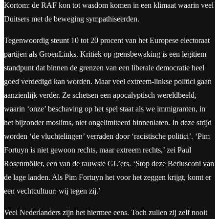
Kortom: de RAF kon tot wasdom komen in een klimaat waarin veel
Duitsers met de beweging sympathiseerden.
Tegenwoordig steunt 10 tot 20 procent van het Europese electoraat
partijen als GroenLinks. Kritiek op grensbewaking is een legitiem
standpunt dat binnen de grenzen van een liberale democratie heel
goed verdedigd kan worden. Maar veel extreem-linkse politici gaan
aanzienlijk verder. Ze schetsen een apocalyptisch wereldbeeld,
waarin ‘onze’ beschaving op het spel staat als we immigranten, in
het bijzonder moslims, niet ongelimiteerd binnenlaten. In deze strijd
worden ‘de vluchtelingen’ verraden door ‘racistische politici’. ‘Pim
Fortuyn is niet gewoon rechts, maar extreem rechts,’ zei Paul
Rosenmöller, een van de rauwste GL’ers. ‘Stop deze Berlusconi van
de lage landen. Als Pim Fortuyn het voor het zeggen krijgt, komt er
een vechtcultuur: wij tegen zij.’
Veel Nederlanders zijn het hiermee eens. Toch zullen zij zelf nooit