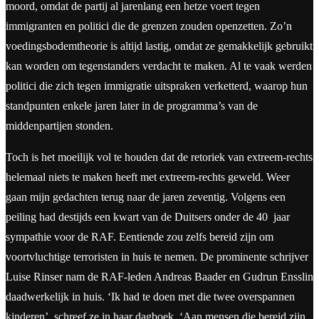
moord, omdat de partij al jarenlang een hetze voert tegen
immigranten en politici die de grenzen zouden openzetten. Zo’n
voedingsbodemtheorie is altijd lastig, omdat ze gemakkelijk gebruikt
kan worden om tegenstanders verdacht te maken. Al te vaak werden
politici die zich tegen immigratie uitspraken verketterd, waarop hun
standpunten enkele jaren later in de programma’s van de
middenpartijen stonden.
Toch is het moeilijk vol te houden dat de retoriek van extreem-rechts
helemaal niets te maken heeft met extreem-rechts geweld. Weer
gaan mijn gedachten terug naar de jaren zeventig. Volgens een
peiling had destijds een kwart van de Duitsers onder de 40 jaar
sympathie voor de RAF. Eentiende zou zelfs bereid zijn om
voortvluchtige terroristen in huis te nemen. De prominente schrijver
Luise Rinser nam de RAF-leden Andreas Baader en Gudrun Ensslin
daadwerkelijk in huis. ‘Ik had te doen met die twee overspannen
kinderen’, schreef ze in haar dagboek. ‘Aan mensen die bereid zijn