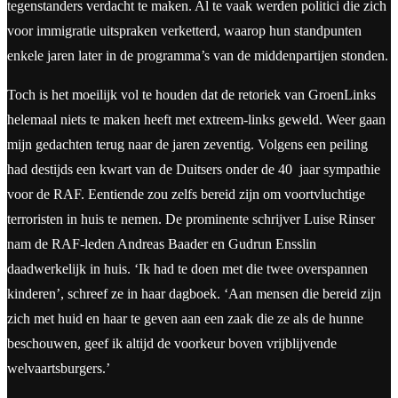
tegenstanders verdacht te maken. Al te vaak werden politici die zich
voor immigratie uitspraken verketterd, waarop hun standpunten
enkele jaren later in de programma’s van de middenpartijen stonden.
Toch is het moeilijk vol te houden dat de retoriek van GroenLinks
helemaal niets te maken heeft met extreem-links geweld. Weer gaan
mijn gedachten terug naar de jaren zeventig. Volgens een peiling
had destijds een kwart van de Duitsers onder de 40 jaar sympathie
voor de RAF. Eentiende zou zelfs bereid zijn om voortvluchtige
terroristen in huis te nemen. De prominente schrijver Luise Rinser
nam de RAF-leden Andreas Baader en Gudrun Ensslin
daadwerkelijk in huis. ‘Ik had te doen met die twee overspannen
kinderen’, schreef ze in haar dagboek. ‘Aan mensen die bereid zijn
zich met huid en haar te geven aan een zaak die ze als de hunne
beschouwen, geef ik altijd de voorkeur boven vrijblijvende
welvaartsburgers.’