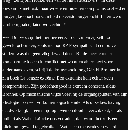
weg’, zei Björn Höcke, een van de rauwste AfD’ers. ‘In deze
toestand is niet rust, maar woede en moed en compromisloosheid en
burgerlijke ongehoorzaamheid de eerste burgerplicht. Laten we ons
land terughalen, laten we vechten!’
Veel Duitsers zijn het hiermee eens. Toch zullen zij zelf nooit
geweld gebruiken, zoals menige RAF-sympathisant een brave
student was die geen vlieg kwaad deed. Bij de meeste mensen
komen zulke ideeën in conflict met waarden als respect voor
andermans leven, schrijft de Franse socioloog Gérald Bronner in
zijn boek La pensée extrême. Een extremist kent echter geen
compromissen. Zijn gedachtengoed is extreem coherent, aldus
Bronner. Op mechanische wijze voert hij de uitgangspunten van zijn
ideologie naar een volkomen logisch einde. Als onze beschaving
daadwerkelijk in een strijd op leven en dood is verwikkeld, en als
politici als Walter Lübcke ons verraden, dan wordt het zelfs een
plicht om geweld te gebruiken. Wat is een mensenleven waard als