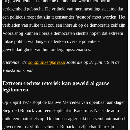
tot geweld leiden. De liberale democratie wordt hierdoor in
verlegenheid gebracht. De vrijheid van meningsuiting staat toe dat
een politicus roept dat zijn tegenstander ‘gestopt’ moet worden. Het
verbieden van zulke taal zou een inbreuk op de democratie zelf zijn.
Vooralsnog kunnen liberale democraten slechts hopen dat extreem-
linkse politici wat langer nadenken over de potentiële
gewelddadigheid van hun ondergangsscenario’s.
Hieronder de
oorspronkelijke tekst
zoals die op 21 juni ’19 in de
Volkskrant stond.
Extreem-rechtse retoriek kan geweld al gauw
legitimeren
Op 7 april 1977 stopt de blauwe Mercedes van openbaar aanklager
Siegfried Buback voor een stoplicht in Karslruhe. Naast de auto
duikt een motorfiets op. De duopassagier pakt een semi-automatisch
geweer en lost vijftien schoten. Buback en zijn chauffeur zijn