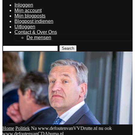
Inloggen
Mijn account
Mijn blogposts
Blogpost indienen
Uitloggen
Contact & Over Ons
De mensen
Search
Home
Politiek
Na www.defoutenvanVVDrutte.nl nu ook
www.defoutenvanCDAbuma.nl