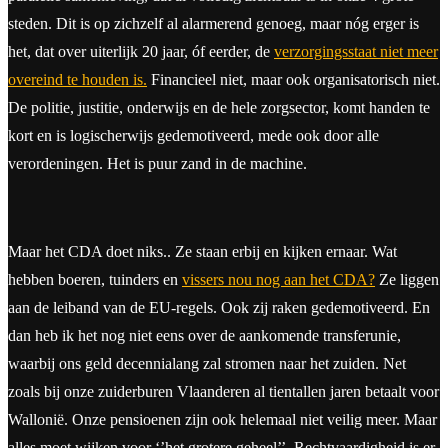
steden. Dit is op zichzelf al alarmerend genoeg, maar nóg erger is
het, dat over uiterlijk 20 jaar, óf eerder, de
verzorgingsstaat niet meer
overeind te houden is.
Financieel niet, maar ook organisatorisch niet.
De politie, justitie, onderwijs en de hele zorgsector, komt handen te
kort en is logischerwijs gedemotiveerd, mede ook door alle
verordeningen. Het is puur zand in de machine.
Maar het CDA doet niks.. Ze staan erbij en kijken ernaar. Wat
hebben boeren, tuinders en
vissers nou nog aan het CDA?
Ze liggen
aan de leiband van de EU-regels. Ook zij raken gedemotiveerd. En
dan heb ik het nog niet eens over de aankomende transferunie,
waarbij ons geld decennialang zal stromen naar het zuiden. Net
zoals bij onze zuiderburen Vlaanderen al tientallen jaren betaalt voor
Wallonië. Onze pensioenen zijn ook helemaal niet veilig meer. Maar
alles moet wijken voor ‘’het grotere geheel’’. Rechtvaardigheid is er