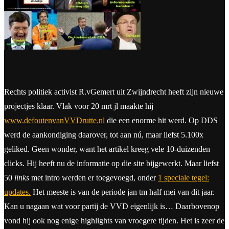
Rechts politiek activist R.vGemert uit Zwijndrecht heeft zijn nieuwe
projectjes klaar. Vlak voor 20 mrt jl maakte hij
www.defoutenvanVVDrutte.nl
die een enorme hit werd. Op DDS
werd de aankondiging daarover, tot aan nú, maar liefst 5.100x
geliked. Geen wonder, want het artikel kreeg vele 10-duizenden
clicks. Hij heeft nu de informatie op die site bijgewerkt. Maar liefst
50
links
met intro werden er toegevoegd, onder
1 speciale tegel:
updates.
Het meeste is van de periode jan tm half mei van dit jaar.
Kan u nagaan wat voor partij de VVD eigenlijk is… Daarbovenop
vond hij ook nog enige highlights van vroegere tijden. Het is zeer de