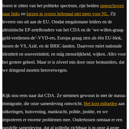
horen te zitten van het politieke spectrum, zijn beiden
opgeschoven
naar links
en
kiezen in wezen helemaal niet meer voor NL.
Zij
leveren ons uit aan de EU. Omdat megalomane leiders en de
altruïstische EP-zetelhouders van het CDA en de ‘we-willen-graag-
geld-verdienen-de’-VVD-ers, Europa graag zien als één EU-blok,
tussen de VS, Azië, en de BRIC-landen. Daarvoor móet nationale
identiteit en souvereiniteit, en mág menselijkheid, wijken.
Alles
voor
het grotere geheel. Maar er is zóveel mis door onze bestuurders, dat
we dringend moeten heroverwegen.
Kijk nou eens naar dat CDA. Ze stemmen gewoon in met de massa-
immigratie, die onze samenleving ontwricht.
Het kost miljarden
aan
uitkeringen, huisvesting, mankracht, politie, justitie, en we
importeren er enorme problemen mee. Ondertussen ontstaat er een
paralelle samenleving, dat al volledig zichtbaar is in onze 4 grote