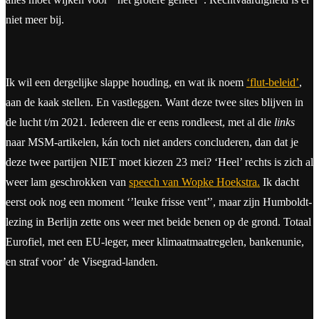
niet meer bij.
Ik wil een dergelijke slappe houding, en wat ik noem
‘flut-beleid’
,
aan de kaak stellen. En vastleggen. Want deze twee sites blijven in
de lucht t/m 2021. Iedereen die er eens rondleest, met al die
links
naar MSM-artikelen, kán toch niet anders concluderen, dan dat je
deze twee partijen NIET moet kiezen 23 mei? ‘Heel’ rechts is zich al
weer lam geschrokken van
speech van Wopke Hoekstra.
Ik dacht
eerst ook nog een moment ‘’leuke frisse vent’’, maar zijn Humboldt-
lezing in Berlijn zette ons weer met beide benen op de grond. Totaal
Eurofiel, met een EU-leger, meer klimaatmaatregelen, bankenunie,
en straf voor’ de Visegrad-landen.