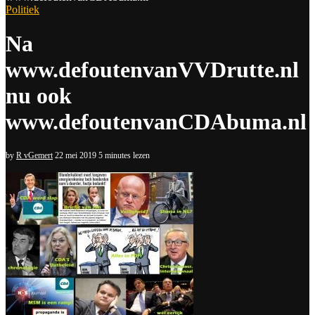
Politiek
Na
www.defoutenvanVVDrutte.nl
nu ook
www.defoutenvanCDAbuma.nl
by
R vGemert
22 mei 2019
5 minutes lezen