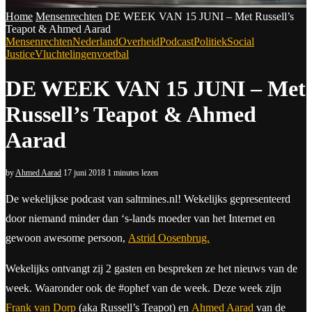
Home
Mensenrechten
DE WEEK VAN 15 JUNI – Met Russell’s
Teapot & Ahmed Aarad
Mensenrechten
Nederland
Overheid
Podcast
Politiek
Social
Justice
Vluchtelingen
voetbal
DE WEEK VAN 15 JUNI – Met
Russell’s Teapot & Ahmed
Aarad
by
Ahmed Aarad
17 juni 2018
1 minutes lezen
De wekelijkse podcast van saltmines.nl! Wekelijks gepresenteerd
door niemand minder dan ‘s-lands moeder van het Internet en
gewoon awesome persoon,
Astrid Oosenbrug.
Wekelijks ontvangt zij 2 gasten en bespreken ze het nieuws van de
week. Waaronder ook de #ophef van de week. Deze week zijn
Frank van Dorp
(aka Russell’s Teapot) en
Ahmed Aarad
van de