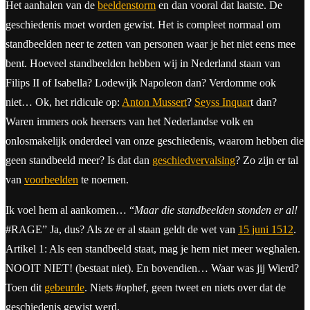
Het aanhalen van de
beeldenstorm
en dan vooral dat laatste. De
geschiedenis moet worden gewist. Het is compleet normaal om
standbeelden neer te zetten van personen waar je het niet eens mee
bent. Hoeveel standbeelden hebben wij in Nederland staan van
Filips II of Isabella? Lodewijk Napoleon dan? Verdomme ook
niet… Ok, het ridicule op:
Anton Mussert
?
Seyss Inquar
t dan?
Waren immers ook heersers van het Nederlandse volk en
onlosmakelijk onderdeel van onze geschiedenis, waarom hebben die
geen standbeeld meer? Is dat dan
geschiedvervalsing
? Zo zijn er tal
van
voorbeelden
te noemen.
Ik voel hem al aankomen… “
Maar die standbeelden stonden er al!
#RAGE” Ja, dus? Als ze er al staan geldt de wet van
15 juni 1512
.
Artikel 1: Als een standbeeld staat, mag je hem niet meer weghalen.
NOOIT NIET! (bestaat niet). En bovendien… Waar was jij Wierd?
Toen dit
gebeurde
. Niets #ophef, geen tweet en niets over dat de
geschiedenis gewist werd.