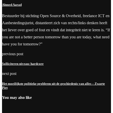
Ahmed Aarad
Bestuurder bij stichting Open Source & Overheid, freelance ICT en
Aanbestedingsjurist, distantieert zich van rechts/links denken heeft
het liever over goed of fout en vindt dat integriteit niet te leren is. “If
you are not a better person tomorrow than you are today, what need
have you for tomorrow?”
previous post
Solliciteren niveau: hardcore
next post
Het moeilijkste politieke probleem uit de geschiedenis van alles – Zwarte
Piet
You may also like