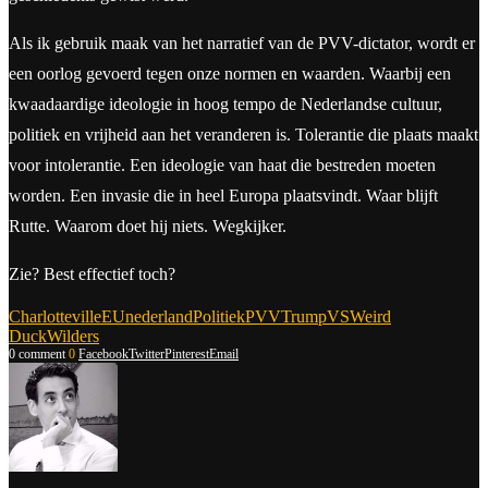
Als ik gebruik maak van het narratief van de PVV-dictator, wordt er
een oorlog gevoerd tegen onze normen en waarden. Waarbij een
kwaadaardige ideologie in hoog tempo de Nederlandse cultuur,
politiek en vrijheid aan het veranderen is. Tolerantie die plaats maakt
voor intolerantie. Een ideologie van haat die bestreden moeten
worden. Een invasie die in heel Europa plaatsvindt. Waar blijft
Rutte. Waarom doet hij niets. Wegkijker.
Zie? Best effectief toch?
Charlotteville
EU
nederland
Politiek
PVV
Trump
VS
Weird
Duck
Wilders
0 comment
0
Facebook
Twitter
Pinterest
Email