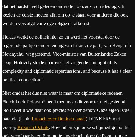
dat het hardst heeft geleden onder de holocaust zou ideologisch
gezien de eerste moeten zijn om op te staan voor anderen die ook
werden vervolgd vanwege religie en afkomst.
Helaas werkt de politiek niet zo en werd het voorstel door de
regerende partijen onder leiding van Likud, de partij van Benjamin
Netanyahu, weggestemd. Vice-minister van Buitenlandse Zaken
Tzipi Hotovely stelde daarover het volgende:” in light of its
complexity and diplomatic repercussions, and because it has a clear
political connection.”
Niet omdat het dus niet waar is maar om diplomatieke redenen
*kuch kuch Erdogan* heeft men maar dit voorstel niet gesteund.
Nou weet u wie daar ook precies zo over denkt? Onze eigen Israel-
hatende (Link:
Lubach over Denk en Israel
) DENKERS met
voorop
Kuzu en Ozturk
. Bovendien zijn onze schijnheilige politici
ook geen haar beter. Een motie, ingebracht door de Roon, om de