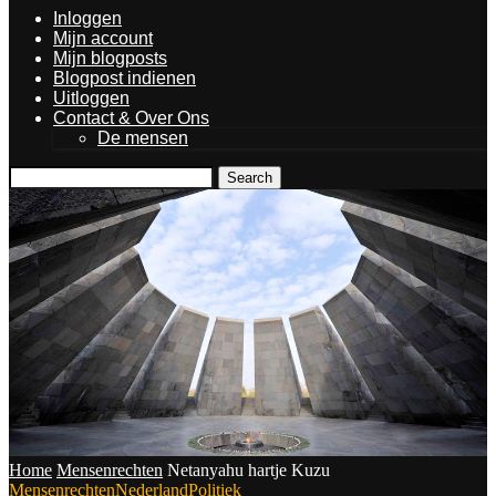
Inloggen
Mijn account
Mijn blogposts
Blogpost indienen
Uitloggen
Contact & Over Ons
De mensen
Search
Home
Mensenrechten
Netanyahu hartje Kuzu
Mensenrechten
Nederland
Politiek