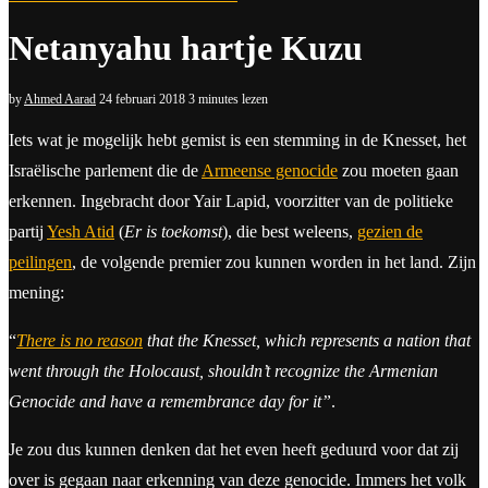
Netanyahu hartje Kuzu
by
Ahmed Aarad
24 februari 2018
3 minutes lezen
Iets wat je mogelijk hebt gemist is een stemming in de Knesset, het
Israëlische parlement die de
Armeense genocide
zou moeten gaan
erkennen. Ingebracht door Yair Lapid, voorzitter van de politieke
partij
Yesh Atid
(
Er is toekomst
), die best weleens,
gezien de
peilingen
, de volgende premier zou kunnen worden in het land. Zijn
mening:
“
There is no reason
that the Knesset, which represents a nation that
went through the Holocaust, shouldn’t recognize the Armenian
Genocide and have a remembrance day for it”
.
Je zou dus kunnen denken dat het even heeft geduurd voor dat zij
over is gegaan naar erkenning van deze genocide. Immers het volk