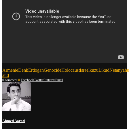
Armenie
Denk
Erdogan
Genocide
Holocaust
Israel
kuzu
Likud
Netanyah
atid
0 comment
0
Facebook
Twitter
Pinterest
Email
Ahmed Aarad