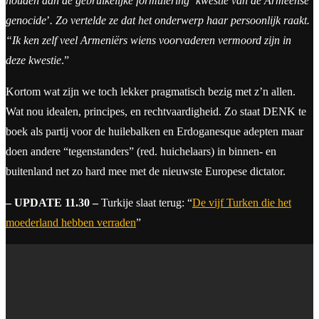
houden aan de gebruikelijke formulering ‘kwestie van de Armeense
genocide
’
. Zo vertelde ze dat het onderwerp haar persoonlijk raakt.
“Ik ken zelf veel Armeniërs wiens voorvaderen vermoord zijn in
deze kwestie
.”
Kortom wat zijn we toch lekker pragmatisch bezig met z’n allen.
Wat nou idealen, principes, en rechtvaardigheid. Zo staat DENK te
boek als partij voor de huilebalken en Erdoganesque adepten maar
doen andere “tegenstanders” (red. huichelaars) in binnen- en
buitenland net zo hard mee met de nieuwste Europese dictator.
– UPDATE 11.30 –
Turkije slaat terug: “
De vijf Turken die het
moederland hebben verraden
”