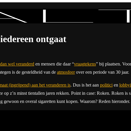
iedereen ontgaat
dan wel veranderd
en mensen die daar “
vraagtekens
” bij plaatsen. Vo
entegen is de gesteldheid van de
atmosfeer
over een periode van 30 jaar.
maat (ingrijpend) aan het veranderen is
. Dus is het aan
politici
en
lobbyi
e op z’n minst tientallen jaren rekken. Point in case: Roken. Roken is
e dag gewoon en overal sigaretten kunt kopen. Waarom? Reden hieronder.