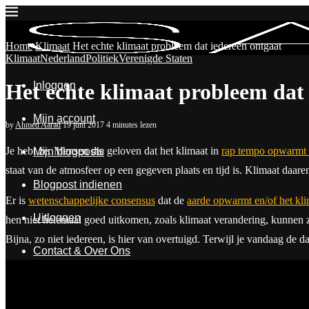
Home
Klimaat
Het echte klimaat probleem dat iedereen ontgaat
Klimaat
Nederland
Politiek
Verenigde Staten
Inloggen
Het echte klimaat probleem dat 
Mijn account
by
Ahmed Aarad
19 juni 2017
4 minutes lezen
J
e hebt ze. Mensen die geloven dat het klimaat in
rap tempo opwarmt 
Mijn blogposts
staat van de atmosfeer op een gegeven plaats en tijd is. Klimaat daar
Blogpost indienen
Er is
wetenschappelijke consensus
dat de
aarde opwarmt en/of het kli
Uitloggen
hen niet helemaal goed uitkomen, zoals klimaat verandering, kunnen z
Bijna, zo niet iedereen, is hier van overtuigd. Terwijl je vandaag d
Contact & Over Ons
De mensen