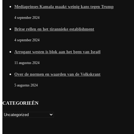
Mediaprinses Kamala maakt weinig kans tegen Trump
4 september 2024
Britse rellen en het tirannieke establishment
4 september 2024
Arrogant westen is blok aan het been van Israël
11 augustus 2024
Over de normen en waarden van de Volkskrant
5 augustus 2024
CATEGORIEËN