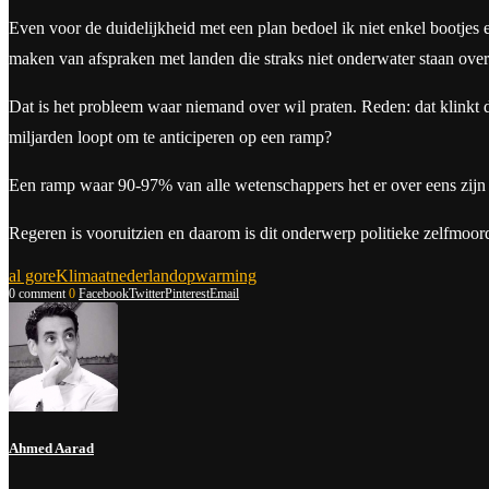
Even voor de duidelijkheid met een plan bedoel ik niet enkel bootjes
maken van afspraken met landen die straks niet onderwater staan ove
Dat is het probleem waar niemand over wil praten. Reden: dat klinkt de
miljarden loopt om te anticiperen op een ramp?
Een ramp waar 90-97% van alle wetenschappers het er over eens zijn 
Regeren is vooruitzien en daarom is dit onderwerp politieke zelfmoor
al gore
Klimaat
nederland
opwarming
0 comment
0
Facebook
Twitter
Pinterest
Email
Ahmed Aarad