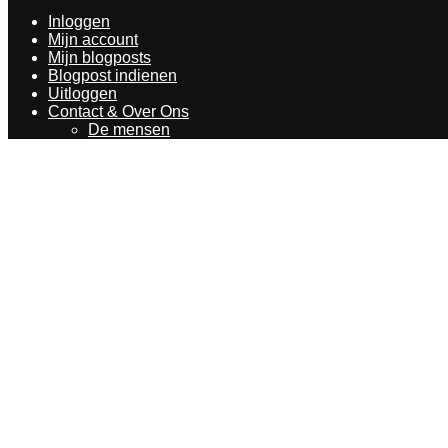
Inloggen
Mijn account
Mijn blogposts
Blogpost indienen
Uitloggen
Contact & Over Ons
De mensen