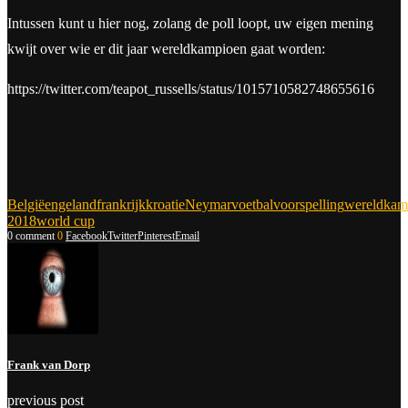
Intussen kunt u hier nog, zolang de poll loopt, uw eigen mening
kwijt over wie er dit jaar wereldkampioen gaat worden:
https://twitter.com/teapot_russells/status/1015710582748655616
België
engeland
frankrijk
kroatie
Neymar
voetbal
voorspelling
wereldkam
2018
world cup
0 comment
0
Facebook
Twitter
Pinterest
Email
Frank van Dorp
previous post