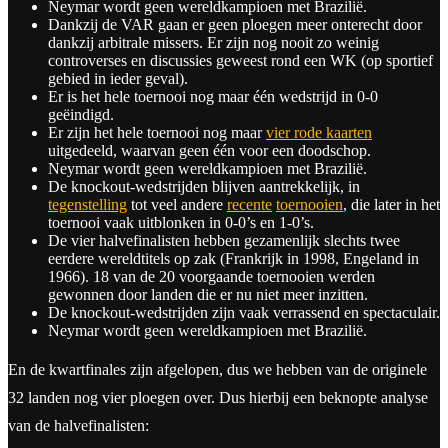
Neymar wordt geen wereldkampioen met Brazilië.
Dankzij de VAR gaan er geen ploegen meer onterecht door
dankzij arbitrale missers. Er zijn nog nooit zo weinig
controverses en discussies geweest rond een WK (op sportief
gebied in ieder geval).
Er is het hele toernooi nog maar één wedstrijd in 0-0
geëindigd.
Er zijn het hele toernooi nog maar
vier rode kaarten
uitgedeeld, waarvan geen één voor een doodschop.
Neymar wordt geen wereldkampioen met Brazilië.
De knockout-wedstrijden blijven aantrekkelijk, in
tegenstelling
tot veel andere
recente
toernooien
, die later in het
toernooi vaak uitblonken in 0-0’s en 1-0’s.
De vier halvefinalisten hebben gezamenlijk slechts twee
eerdere wereldtitels op zak (Frankrijk in 1998, Engeland in
1966). 18 van de 20 voorgaande toernooien werden
gewonnen door landen die er nu niet meer inzitten.
De knockout-wedstrijden zijn vaak verrassend en spectaculair.
Neymar wordt geen wereldkampioen met Brazilië.
En de kwartfinales zijn afgelopen, dus we hebben van de originele
32 landen nog vier ploegen over. Dus hierbij een beknopte analyse
van de halvefinalisten: