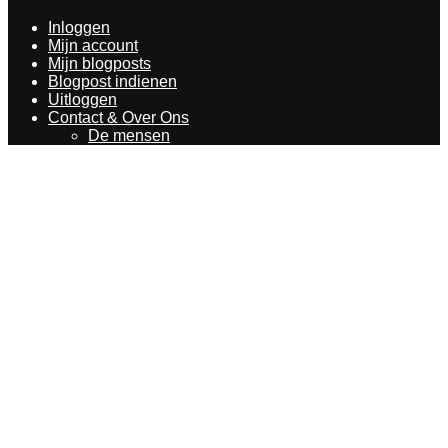
Inloggen
Mijn account
Mijn blogposts
Blogpost indienen
Uitloggen
Contact & Over Ons
De mensen