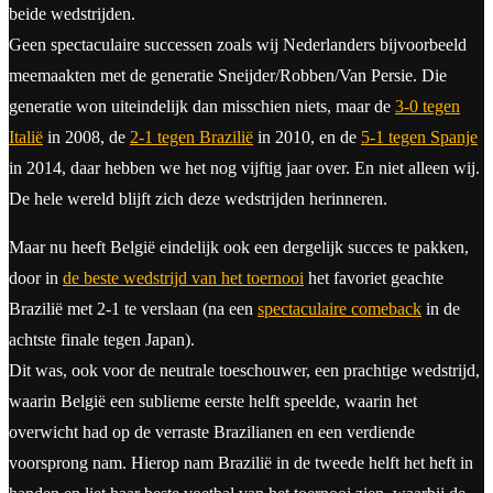
beide wedstrijden.
Geen spectaculaire successen zoals wij Nederlanders bijvoorbeeld
meemaakten met de generatie Sneijder/Robben/Van Persie. Die
generatie won uiteindelijk dan misschien niets, maar de
3-0 tegen
Italië
in 2008, de
2-1 tegen Brazilië
in 2010, en de
5-1 tegen Spanje
in 2014, daar hebben we het nog vijftig jaar over. En niet alleen wij.
De hele wereld blijft zich deze wedstrijden herinneren.
Maar nu heeft België eindelijk ook een dergelijk succes te pakken,
door in
de beste wedstrijd van het toernooi
het favoriet geachte
Brazilië met 2-1 te verslaan (na een
spectaculaire comeback
in de
achtste finale tegen Japan).
Dit was, ook voor de neutrale toeschouwer, een prachtige wedstrijd,
waarin België een sublieme eerste helft speelde, waarin het
overwicht had op de verraste Brazilianen en een verdiende
voorsprong nam. Hierop nam Brazilië in de tweede helft het heft in