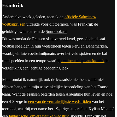
Frankrijk
Anderhalve week geleden, toen ik de
officiële Saltmines-
voetbalprijzen
uitreikte voor dit toernooi, was Frankrijk de
gelukkige winnaar van de
Snurkbokaal
.
Dit was omdat de Fransen slaapverwekkend, geestdodend saai
voetbal speelden in hun wedstrijden tegen Peru en Denemarken,
waarbij elf luie voetbalmiljonairs over het veld sjokten en de bal
rondspeelden in een tempo waarbij
continentale plaattektoniek
in
vergelijking een jachtige bedoening leek.
Maar omdat ik natuurlijk ook de kwaadste niet ben, zal ik niet
blijven hangen in mijn aanvankelijke beoordeling van het Franse
team. Want de Fransen beterden tegen Argentinië hun leven en hoe:
een 4-3 zege in
één van de vermakelijkste wedstrijden
van het
toernooi, waarbij met name het 19-jarige supertalent Kylian Mbappé
een
fantastische
,
onvergetelijke
wedstrijd
speelde. Frankrijk liet