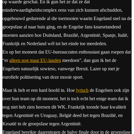
op waarde geschat. En ik gun het ze dat ze dat
minderwaardigheidscomplex eens van zich kunnen afschudden,
opgebouwd gedurende al die toernooien waarin Engeland snel na de
groepsfase al naar huis ging, en de Engelse fans knarsetandend
moesten aanzien hoe Duitsland, Brazilië, Argentinië, Spanje, Italië,
Frankrijk en Nederland wél tot het einde toe meededen.
En op het moment dat EU-bureaucraten enthousiast gaan roepen dat
“er
alleen nog maar EU-landen
meedoen”, dan gun ik het de
Engelsen natuurlijk sowieso, vanwege Brexit. Lazer op met je
eurofiele politisering van deze mooie sport.
Maar ik heb er een hard hoofd in. Hoe
lyrisch
de Engelsen ook zijn
over hun team op dit moment, het is toch echt het enige team dat ik
nog niet heb zien heersen dit WK. Frankrijk toonde haar kwaliteit
tegen Argentinië en Uruguay, België deed het tegen Brazilië, en
Kroatië in de groepsfase tegen Argentinië.
Engeland bereikte daarentegen de halve finale door in de groepsfase