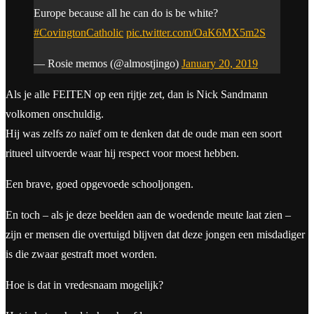
Europe because all he can do is be white?
#CovingtonCatholic
pic.twitter.com/OaK6MX5m2S
— Rosie memos (@almostjingo)
January 20, 2019
Als je alle FEITEN op een rijtje zet, dan is Nick Sandmann
volkomen onschuldig.
Hij was zelfs zo naïef om te denken dat de oude man een soort
ritueel uitvoerde waar hij respect voor moest hebben.
Een brave, goed opgevoede schooljongen.
En toch – als je deze beelden aan de woedende meute laat zien –
zijn er mensen die overtuigd blijven dat deze jongen een misdadiger
is die zwaar gestraft moet worden.
Hoe is dat in vredesnaam mogelijk?