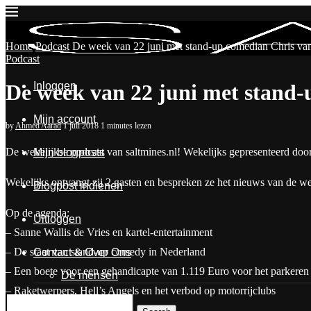
Home
Podcast
De week van 22 juni met stand-up comedian Chris v
Podcast
Inloggen
De week van 22 juni met stand
Mijn account
by
Ahmed Aarad
1 juli 2018
1 minutes lezen
De wekelijkse podcast van saltmines.nl! Wekelijks gepresenteerd do
Mijn blogposts
Wekelijks ontvangt zij 2 gasten en bespreken ze het nieuws van de
Blogpost indienen
Op de agenda:
Uitloggen
– Sanne Wallis de Vries en kartel-entertainment
– De staat van stand-up comedy in Nederland
Contact & Over Ons
– Een boete voor een gehandicapte van 1.119 Euro voor het parkere
De mensen
– Raketwerpers, Hell’s Angels en het verbod op motorrijclubs