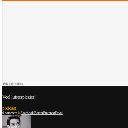
Search
Veel luisterplezier!
podcast
0 comment
0
Facebook
Twitter
Pinterest
Email