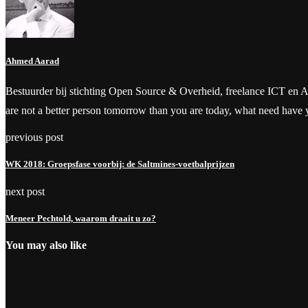
Ahmed Aarad
Bestuurder bij stichting Open Source & Overheid, freelance ICT en Aanbes
are not a better person tomorrow than you are today, what need have
previous post
WK 2018: Groepsfase voorbij: de Saltmines-voetbalprijzen
next post
Meneer Pechtold, waarom draait u zo?
You may also like