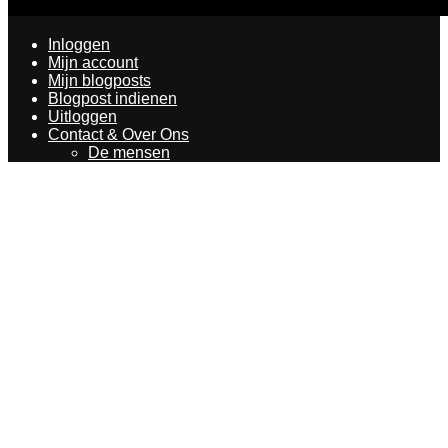
Inloggen
Mijn account
Mijn blogposts
Blogpost indienen
Uitloggen
Contact & Over Ons
De mensen