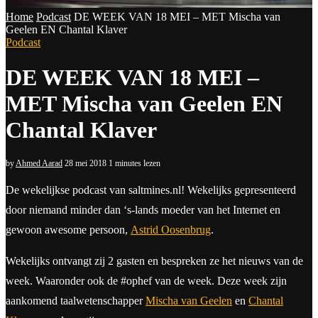
Home
Podcast
DE WEEK VAN 18 MEI – MET Mischa van
Geelen EN Chantal Klaver
Podcast
DE WEEK VAN 18 MEI –
MET Mischa van Geelen EN
Chantal Klaver
by
Ahmed Aarad
28 mei 2018
1 minutes lezen
De wekelijkse podcast van saltmines.nl! Wekelijks gepresenteerd
door niemand minder dan ‘s-lands moeder van het Internet en
gewoon awesome persoon,
Astrid Oosenbrug
.
Wekelijks ontvangt zij 2 gasten en bespreken ze het nieuws van de
week. Waaronder ook de #ophef van de week. Deze week zijn
aankomend taalwetenschapper
Mischa van Geelen
en
Chantal