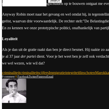
Search
politicus om dat soort belastingschulden op te bouwen ontgaat me eve
Anyway Robin moet naar het gevang en wel omdat hij, in tegenstelling 
geëist, waarvan drie voorwaardelijk. De rechter stelt:”De Belastingdiens
En zo kennen we onze prototypische politici, onafhankelijk van partij
Loyaliteit
Als je dan uit de gratie raakt dan ben je direct besmet. Hij raakte zo 
je al 37 jaar
der partei
dient. Voor je het weet ben je zelf ook verdac
we wel wezen, wie wil dat?
criminaliteit
criminaliteitscijfers
Immigratie
integriteit
linschoten
Marokka
0 comment
0
Facebook
Twitter
Pinterest
Email