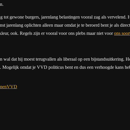
n.
tot gewone burgers, jarenlang belastingen vooral zag als vervelend. He
t jarenlang oplichten alleen maar omdat je te beroerd bent je als directe
kleur, ook. Regels zijn er vooral voor ons plebs maar niet voor
ons soor
aan wal dat hij moest terugvallen als liberaal op een bijstandsuitkering. 
ht. Mogelijk omdat je VVD politicus bent en dus een verhoogde kans he
nen
VVD