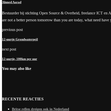
Ahmed Aarad
Bestuurder bij stichting Open Source & Overheid, freelance ICT en Aanbes
are not a better person tomorrow than you are today, what need have
previous post
12-uurtje Grondwaterpeil
next post
12-uurtje, 100km per uur
You may also like
RECENTE REACTIES
Britse rellen dreigen ook in Nederland