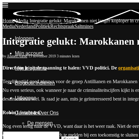
Home
Media
Integratie gelukt: Marokkanen niet langer koploper in cri
Media
Nederland
Politiek
Rechtspraak
Saltmines
Inloggen
Integratie gelukt: Marokkanen n
Mijn account
by
Ahmed Aarad
13 november 2019
3 minutes lezen
Direct om je uit de spanning te halen: VVD politici. De
organisat
Mijn blogposts
Tegelijkertijd goed nieuws voor de groep Antillianen en Marokkanen wa
Blogpost indienen
Nu even serieus, ook wanneer je naar de criminaliteitscijfers kijkt is e
Uitloggen
desalniettemin wel. Ik raad je aan, mits je geïnteresseerd bent in integra
Robin Linschoten
Contact & Over Ons
De mensen
Nog even terug naar de VVD, want daar is het weer raak. Niet de e
door een rechter gemaand zich te melden bij een toekomstig te sluite