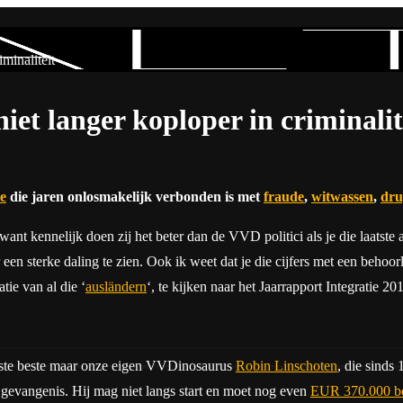
minaliteit
iet langer koploper in criminalit
ie
die jaren onlosmakelijk verbonden is met
fraude
,
witwassen
,
dru
nt kennelijk doen zij het beter dan de VVD politici als je die laatste 
r een sterke daling te zien. Ook ik weet dat je die cijfers met een behoor
tie van al die ‘
ausländern
‘, te kijken naar het Jaarrapport Integratie 2
erste beste maar onze eigen VVDinosaurus
Robin Linschoten
, die sinds
n gevangenis. Hij mag niet langs start en moet nog even
EUR 370.000 bel