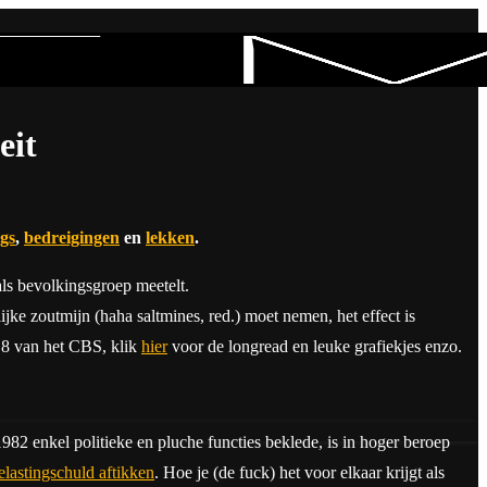
eit
gs
,
bedreigingen
en
lekken
.
als bevolkingsgroep meetelt.
lijke zoutmijn (haha saltmines, red.) moet nemen, het effect is
018 van het CBS, klik
hier
voor de longread en leuke grafiekjes enzo.
 1982 enkel politieke en pluche functies beklede, is in hoger beroep
astingschuld aftikken
. Hoe je (de fuck) het voor elkaar krijgt als