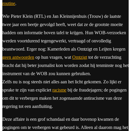
routine
.
Wie Pieter Klein (RTL) en Jan Kleinnijenhuis (Trouw) de laatste
twee jaar een beetje gevolgd heeft, weet dat ze de grootste moeite
hadden om informatie boven tafel te krijgen. Hun WOB-verzoeken
werden voortdurend tegengewerkt, vertraagd of onvolledig
beantwoord. Erger nog: Kamerleden als Omtzigt en Leijten kregen
geen antwoorden
op hun vragen, wat
Omtzigt
tot de verzuchting
bracht dat hij beter journalist kon worden zodat hij tenminste nog het
instrument van de WOB zou kunnen gebruiken.
Zelfs nu is nog steeds niet alles aan het licht gekomen. Zo lijkt er
sprake te zijn van expliciet
racisme
bij de fraudejagers; de pogingen
om dit te verbergen maken het zogenaamde antiracisme van deze
regering tot een aanfluiting.
Deze affaire is een grof schandaal en daar bovenop kwamen de
pogingen om te verbergen wat gebeurd is. Alleen al daarom mag het