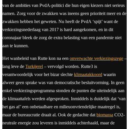
van de ambities van PvdA-politici die hun eigen kiezers niet serieus
namen. Zorg voor de zwakken was ineens geen prioriteit meer en de
zwakken hebben het geweten. Nu heeft de PvdA ‘spijt’ want de
verkiezingsnederlaag van 2017 is hard aangekomen, en in dit
coronajaar bleek de zorg de extra belasting van een pandemie niet
aan te kunnen.
Het wanbeleid van Rutte kon na een
onverwachte verkiezingszege
–
lang leve de
Turkijerel
– vervolgd worden. Rutte3 is
verantwoordelijk voor het bizar slechte
klimaatakkoord
waarin
alweer geen sprake was van democratische besluitvorming. In geen
enkel verkiezingsprogramma stonden de punten die uiteindelijk aan
de klimaattafels werden afgesproken. Inmiddels is duidelijk dat ‘van
het gas af’ een onbetaalbare en milieuonvriendelijke maatregel is,
maar de bureaucratie draait al. Ook de gedachte dat
biomassa
CO2-
neutrale energie zou leveren is inmiddels achterhaald, maar de