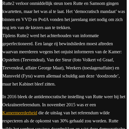
Rutte2 verloor onmiddellijk steun toen Rutte en Samsom gingen
kwartetten, maar het was al te laat. Het ‘democratisch mandaat’ was
binnen en VVD en PvdA vonden het jarenlang niet nodig om zich
nog iets van de kiezers aan te trekken.
Tijdens Rutte2 werd het achterhouden van informatie
geperfectioneerd. Een lange rij bewindslieden moest aftreden
waarvan meerderen wegens het onjuist informeren van de Kamer:
Opstelten (Teevendeal), Van der Steur (foto Volkert vd Graaf,
Teevendeal, affaire George Maat), Weekers (toeslagenaffaire) en
Mansveld (Fyra) waren allemaal schuldig aan deze ‘doodzonde’,
maar het Kabinet bleef zitten.
In 2016 bleek de antidemocratische instelling van Rutte weer bij het
Oekraïnereferendum. In november 2015 was er een
Kamermeerderheid
die de uitslag van het referendum wilde
respecteren als de opkomst van 30% gehaald zou worden. Rutte
wilde het verdrag sowieso doordrukken en wist deze democratische