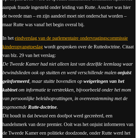
aanpak fraude ingesteld onder leiding van Rutte. Asscher was hier
de tweede man – en zijn aandeel moet niet onderschat worden –
maar Rutte was vanaf het begin overal bij.
In het
eindverslag van de parlementaire ondervragingscommissie
kinderopvangtoeslag
wordt gesproken over de Ruttedoctrine. Citaat
van blz. 29 van het verslag:
De Tweede Kamer had niet alleen last van dezelfde leemlaag waar
bewindslieden ook op stuitten en werd verschillende malen
onjuist
geïnformeerd
, maar stuitte bovendien op
weigeringen van het
kabinet
om informatie te verstrekken, bijvoorbeeld onder het mom
van persoonlijke beleidsopvattingen, in overeenstemming met de
zogenoemde
Rutte-doctrine
.
Dit houdt in dat
bewust
een doofpot werd gecreëerd, een
handelsmerk van deze premier. Ooit was het onjuist informeren van
de Tweede Kamer een politieke doodzonde, onder Rutte werd het