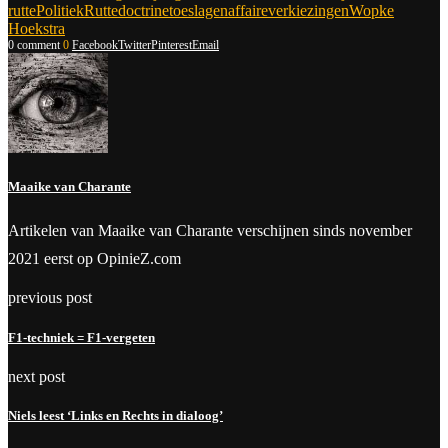
rutte
Politiek
Ruttedoctrine
toeslagenaffaire
verkiezingen
Wopke
Hoekstra
0 comment
0
Facebook
Twitter
Pinterest
Email
Maaike van Charante
Artikelen van Maaike van Charante verschijnen sinds november
2021 eerst op OpinieZ.com
previous post
F1-techniek = F1-vergeten
next post
Niels leest ‘Links en Rechts in dialoog’