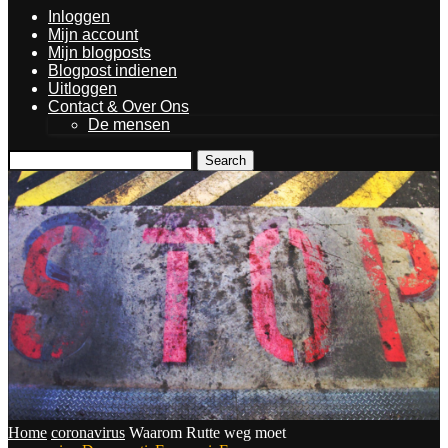
Inloggen
Mijn account
Mijn blogposts
Blogpost indienen
Uitloggen
Contact & Over Ons
De mensen
Search
Home
coronavirus
Waarom Rutte weg moet