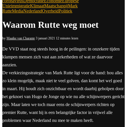
coronavirus
Democratie
Economie
Europese
Unie
immigratie
Klimaat
Maatschappij
Mark
Rutte
Media
Nederland
Overheid
Politiek
Waarom Rutte weg moet
by
Maaike van Charante
3 januari 2021
12 minutes lezen
De VVD staat nog steeds hoog in de peilingen: in onzekere tijden
klampen mensen zich vast aan zekerheden of wat ze daarvoor
aanzien.
De verkiezingsstrategie van Mark Rutte ligt voor de hand: hou alles
zo klein mogelijk, maak niet te veel golven, dan komt het wel goed
in maart. Hij houdt zich onzichtbaar en wordt daarbij geholpen door
het geknoei van Hugo de Jonge op wie nu alle schijnwerpers gericht
zijn. Maar laten we toch maar eens de schijnwerpers richten op
premier Rutte, want hij is een belangrijke factor in vrijwel alle
problemen waar Nederland nu mee te maken heeft.