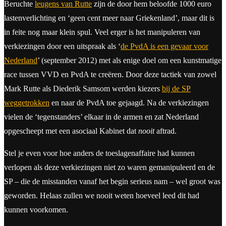
Beruchte
leugens van Rutte
zijn de door hem beloofde 1000 euro
lastenverlichting en ‘geen cent meer naar Griekenland’, maar dit is
in feite nog maar klein spul. Veel erger is het manipuleren van
verkiezingen door een uitspraak als ‘
de PvdA is een gevaar voor
Nederland
’ (september 2012) met als enige doel om een kunstmatige
race tussen VVD en PvdA te creëren. Door deze tactiek van zowel
Mark Rutte als Diederik Samsom werden kiezers
bij de SP
weggetrokken
en naar de PvdA toe gejaagd. Na de verkiezingen
vielen de ‘tegenstanders’ elkaar in de armen en zat Nederland
opgescheept met een asociaal Kabinet dat
nooit
aftrad.
Stel je even voor hoe anders de toeslagenaffaire had kunnen
verlopen als deze verkiezingen niet zo waren gemanipuleerd en de
SP – die de misstanden vanaf het begin serieus nam – wel groot was
geworden. Helaas zullen we nooit weten hoeveel leed dit had
kunnen voorkomen.