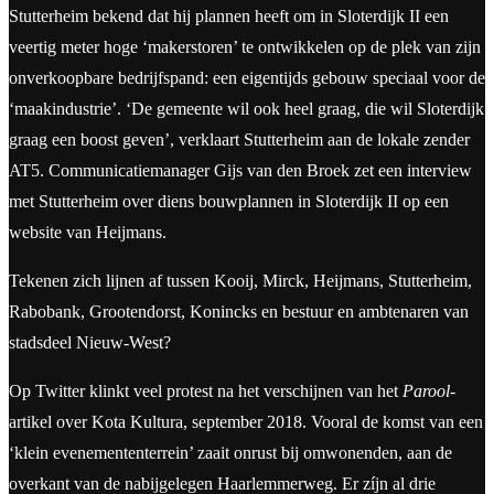
Stutterheim bekend dat hij plannen heeft om in Sloterdijk II een
veertig meter hoge ‘makerstoren’ te ontwikkelen op de plek van zijn
onverkoopbare bedrijfspand: een eigentijds gebouw speciaal voor de
‘maakindustrie’. ‘De gemeente wil ook heel graag, die wil Sloterdijk
graag een boost geven’, verklaart Stutterheim aan de lokale zender
AT5. Communicatiemanager Gijs van den Broek zet een interview
met Stutterheim over diens bouwplannen in Sloterdijk II op een
website van Heijmans.
Tekenen zich lijnen af tussen Kooij, Mirck, Heijmans, Stutterheim,
Rabobank, Grootendorst, Konincks en bestuur en ambtenaren van
stadsdeel Nieuw-West?
Op Twitter klinkt veel protest na het verschijnen van het
Parool
-
artikel over Kota Kultura, september 2018. Vooral de komst van een
‘klein evenemententerrein’ zaait onrust bij omwonenden, aan de
overkant van de nabijgelegen Haarlemmerweg. Er zíjn al drie