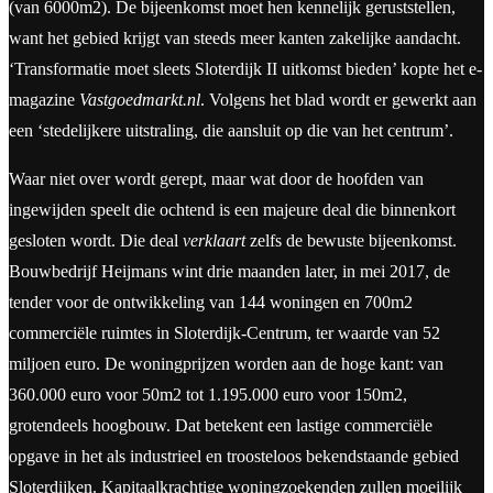
(van 6000m2). De bijeenkomst moet hen kennelijk geruststellen,
want het gebied krijgt van steeds meer kanten zakelijke aandacht.
‘Transformatie moet sleets Sloterdijk II uitkomst bieden’ kopte het e-
magazine
Vastgoedmarkt.nl
. Volgens het blad wordt er gewerkt aan
een ‘stedelijkere uitstraling, die aansluit op die van het centrum’.
Waar niet over wordt gerept, maar wat door de hoofden van
ingewijden speelt die ochtend is een majeure deal die binnenkort
gesloten wordt. Die deal
verklaart
zelfs de bewuste bijeenkomst.
Bouwbedrijf Heijmans wint drie maanden later, in mei 2017, de
tender voor de ontwikkeling van 144 woningen en 700m2
commerciële ruimtes in Sloterdijk-Centrum, ter waarde van 52
miljoen euro. De woningprijzen worden aan de hoge kant: van
360.000 euro voor 50m2 tot 1.195.000 euro voor 150m2,
grotendeels hoogbouw. Dat betekent een lastige commerciële
opgave in het als industrieel en troosteloos bekendstaande gebied
Sloterdijken. Kapitaalkrachtige woningzoekenden zullen moeilijk