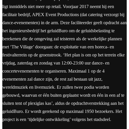
ligt inmiddels niet meer op retail. Voorjaar 2017 neemt hij een
facilitair bedrijf, APEX Event Productions (dat catering verzorgt bij
dance-evenementen) in de arm. Deze faciliteerder geeft opdracht aan
het ingenieursbedrijf het geluidBuro om de geluidsbelasting te
berekenen die de omgeving zal teisteren als de werkelijke plannen
met ‘The Village’ doorgaan: de exploitatie van een horeca- en
festivalterrein op de groenstrook. ‘Het plan is om op het terrein elke
vrijdag, zaterdag en zondag van 12:00-23:00 uur dance- en
concertevenementen te organiseren. Maximaal 1 op de 4
evenementen zal dance zijn, de rest zal bestaan uit jazz,
wereldmuziek en livemuziek. Er zullen twee podia worden
gebouwd, waarvan er één buiten geplaatst wordt en één in een af te
sluiten tent of plexiglas kas’, aldus de opdrachtverstrekking aan het
geluidBuro. Er wordt gerekend op maximaal 1950 bezoekers. Het
project is een ‘tijdelijke ontwikkeling’ volgens het stadsdeel.