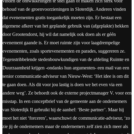
vinden de ontwikkelingen te snel gaan of maken zich sterk voor
behoud van de groenvoorzieningen in Sloterdijk. Anderen vinden
dat evenementen gratis toegankelijk moeten zijn. Er bestaat een
algemene afkeer van het geplande gebruik van (afgeplakte) hekken
door Grootendorst, hij wil dat namelijk ook doen als er géén
evenement gaande is. Er moet ruimte zijn voor laagdrempelige
evenementen, zoals sportevenementen en parades, suggereren ze.
Tegenstribbelende stedenbouwkundigen van de afdeling Ruimte en
Duurzaamheid krijgen -ondanks hun argumenten- een mail van een
senior communicatie-adviseur van Nieuw-West: ‘Het idee is om dit
te gaan doen. Als dit voor jou lastig is doen we het even via een
andere weg’. Ze behoedt ook de externe projectmanager V. voor een
misstap. In een conceptbrief van de gemeente aan de ondernemers
van Sloterdijk II gebruikt hij de aanhef: ‘Beste partner’. Maar hij
moet het niet ‘forceren’, waarschuwt de communicatie-adviseur, ‘zo
zie jij de ondernemers maar de ondernemers zelf zien zich meer als