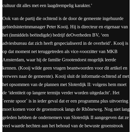
cultuur dit alles met een laagdrempelig karakter.’
Ook van de partij die ochtend is de door de gemeente ingehuurde
gebiedsinterimmanager Peter Kooij. Hij is directeur en eigenaar van
het (inmiddels beëindigde) bedrijf deOverheden BV, ‘een
adviesbureau dat zich heeft gespecialiseerd in de overheid’. Kooij is
op dat moment net teruggetreden als vice-voorzitter van MKB
Amsterdam, waar hij de familie Grootendorst mogelijk leerde
kennen. (Kooij wilde geen vragen beantwoorden voor dit artikel en
verwees naar de gemeente). Kooij sluit de informatie-ochtend af met
het opsommen van de plannen met Sloterdijk II: volgens hem moet
de ‘identiteit op langere termijn verder worden uitgedacht’. Het
´eerste spoor´ is in ieder geval dat er een programma plus uitvoering
moet komen voor de groenstrook langs de Rhôneweg. Nog niet lang
geleden hebben de ondernemers van Sloterdijk II aangegeven dat ze
veel waarde hechten aan het behoud van de bewuste groenstrook