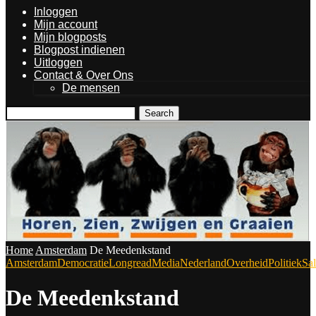
Inloggen
Mijn account
Mijn blogposts
Blogpost indienen
Uitloggen
Contact & Over Ons
De mensen
Search
Home
Amsterdam
De Meedenkstand
Amsterdam
Democratie
Longread
Media
Nederland
Overheid
Politiek
Sa
De Meedenkstand