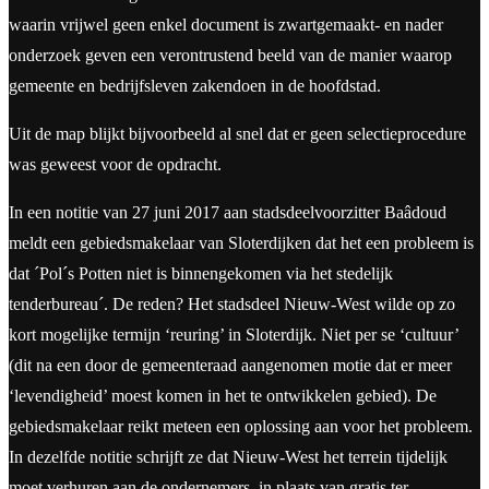
waarin vrijwel geen enkel document is zwartgemaakt- en nader
onderzoek geven een verontrustend beeld van de manier waarop
gemeente en bedrijfsleven zakendoen in de hoofdstad.
Uit de map blijkt bijvoorbeeld al snel dat er geen selectieprocedure
was geweest voor de opdracht.
In een notitie van 27 juni 2017 aan stadsdeelvoorzitter Baâdoud
meldt een gebiedsmakelaar van Sloterdijken dat het een probleem is
dat ´Pol´s Potten niet is binnengekomen via het stedelijk
tenderbureau´. De reden? Het stadsdeel Nieuw-West wilde op zo
kort mogelijke termijn ‘reuring’ in Sloterdijk. Niet per se ‘cultuur’
(dit na een door de gemeenteraad aangenomen motie dat er meer
‘levendigheid’ moest komen in het te ontwikkelen gebied). De
gebiedsmakelaar reikt meteen een oplossing aan voor het probleem.
In dezelfde notitie schrijft ze dat Nieuw-West het terrein tijdelijk
moet verhuren aan de ondernemers, in plaats van gratis ter