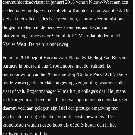
communicatieadviseur in januari 2018 vanuit Nieuw-West aan een
stedenbouwkundige van de afdeling Ruimte en Duurzaamheid. Die
ziet dat niet zitten: ‘alles is te prematuur, daarom zeer onjuist om
dingen te delen met de pers, we staan pas aan begin van
planvormingsproces voor Sloterdijk II’. Maar dat hindert niet in
Nieuw-West. De trein is onderweg.
Februari 2018 begint Bureau voor Planontwikkeling Van Riezen en
partners in opdracht van Grootendorst met de ‘ruimtelijke
onderbouwing’ van het ‘Containerdorp/Culture Park LOF’. Die is
nodig vanwege de cruciale omgevingsvergunning, waarmee alles
staat of valt. Projectmanager V. mailt zijn collega’s dat ‘Heijmans
zich zorgen maakt over de afname van appartementen en dat ze er
daarom veel aan gelegen zijn [sic] een prettige omgeving met
voldoende reuring te hebben voor de eerste bewoners’. De
grondkosten waren net zo hoog als of zelfs hoger dan in het
stadscentrum, schrijft hij.