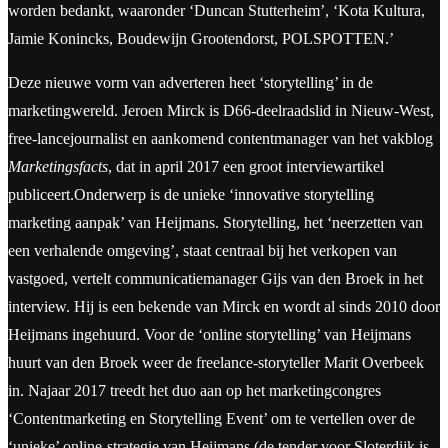
worden bedankt, waaronder ‘Duncan Stutterheim’, ‘Kota Kultura,
Jamie Konincks, Boudewijn Grootendorst, POLSPOTTEN.’
Deze nieuwe vorm van adverteren heet ‘storytelling’ in de
marketingwereld. Jeroen Mirck is D66-deelraadslid in Nieuw-West,
free-lancejournalist en aankomend contentmanager van het vakblog
Marketingsfacts
, dat in april 2017 een groot interviewartikel
publiceert.Onderwerp is de unieke ‘innovative storytelling
marketing aanpak’ van Heijmans. Storytelling, het ‘neerzetten van
een verhalende omgeving’, staat centraal bij het verkopen van
vastgoed, vertelt communicatiemanager Gijs van den Broek in het
interview. Hij is een bekende van Mirck en wordt al sinds 2010 door
Heijmans ingehuurd. Voor de ‘online storytelling’ van Heijmans
huurt van den Broek weer de freelance-storyteller Marit Overbeek
in. Najaar 2017 treedt het duo aan op het marketingcongres
‘Contentmarketing en Storytelling Event’ om te vertellen over de
‘unieke’ online-strategie van Heijmans (de tender voor Sloterdijk is