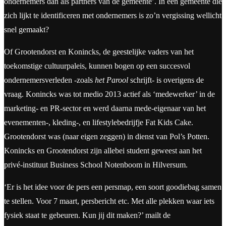
ondernemers dan als partners van de gemeente’. In een gemeente die
zich lijkt te identificeren met ondernemers is zo’n vergissing wellicht
snel gemaakt?
Of Grootendorst en Konincks, de geestelijke vaders van het
toekomstige cultuurpaleis, kunnen bogen op een succesvol
ondernemersverleden -zoals
het Parool
schrijft- is overigens de
vraag. Konincks was tot medio 2013 actief als ‘medewerker’ in de
marketing- en PR-sector en werd daarna mede-eigenaar van het
evenementen-, kleding-, en lifestylebedrijfje Fat Kids Cake.
Grootendorst was (naar eigen zeggen) in dienst van Pol’s Potten.
Konincks en Grootendorst zijn allebei student geweest aan het
privé-instituut Business School Notenboom in Hilversum.
‘Er is het idee voor de pers een persmap, een soort goodiebag samen
te stellen. Voor 7 maart, persbericht etc. Met alle plekken waar iets
fysiek staat te gebeuren. Kun jij dit maken?’ mailt de