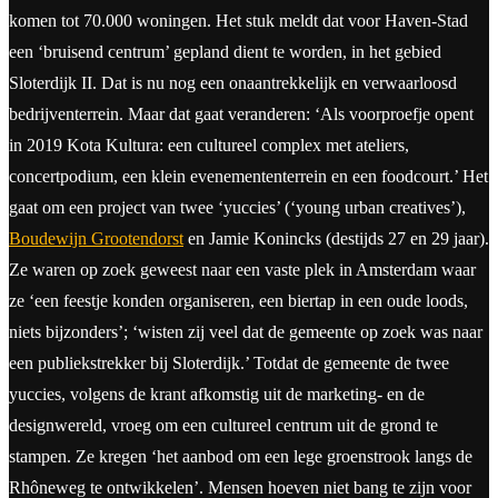
komen tot 70.000 woningen. Het stuk meldt dat voor Haven-Stad
een ‘bruisend centrum’ gepland dient te worden, in het gebied
Sloterdijk II. Dat is nu nog een onaantrekkelijk en verwaarloosd
bedrijventerrein. Maar dat gaat veranderen: ‘Als voorproefje opent
in 2019 Kota Kultura: een cultureel complex met ateliers,
concertpodium, een klein evenemententerrein en een foodcourt.’ Het
gaat om een project van twee ‘yuccies’ (‘young urban creatives’),
Boudewijn Grootendorst
en Jamie Konincks (destijds 27 en 29 jaar).
Ze waren op zoek geweest naar een vaste plek in Amsterdam waar
ze ‘een feestje konden organiseren, een biertap in een oude loods,
niets bijzonders’; ‘wisten zij veel dat de gemeente op zoek was naar
een publiekstrekker bij Sloterdijk.’ Totdat de gemeente de twee
yuccies, volgens de krant afkomstig uit de marketing- en de
designwereld, vroeg om een cultureel centrum uit de grond te
stampen. Ze kregen ‘het aanbod om een lege groenstrook langs de
Rhôneweg te ontwikkelen’. Mensen hoeven niet bang te zijn voor