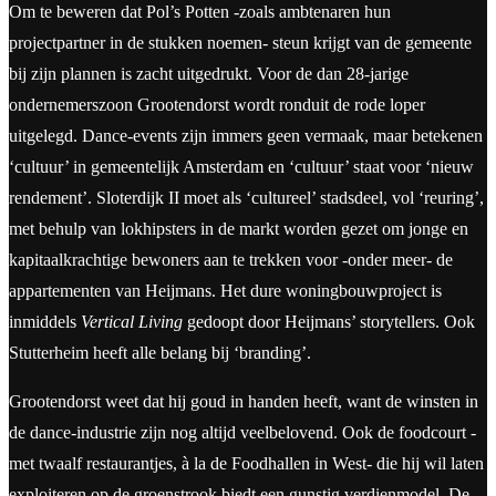
Om te beweren dat Pol’s Potten -zoals ambtenaren hun
projectpartner in de stukken noemen- steun krijgt van de gemeente
bij zijn plannen is zacht uitgedrukt. Voor de dan 28-jarige
ondernemerszoon Grootendorst wordt ronduit de rode loper
uitgelegd. Dance-events zijn immers geen vermaak, maar betekenen
‘cultuur’ in gemeentelijk Amsterdam en ‘cultuur’ staat voor ‘nieuw
rendement’. Sloterdijk II moet als ‘cultureel’ stadsdeel, vol ‘reuring’,
met behulp van lokhipsters in de markt worden gezet om jonge en
kapitaalkrachtige bewoners aan te trekken voor -onder meer- de
appartementen van Heijmans. Het dure woningbouwproject is
inmiddels
Vertical Living
gedoopt door Heijmans’ storytellers. Ook
Stutterheim heeft alle belang bij ‘branding’.
Grootendorst weet dat hij goud in handen heeft, want de winsten in
de dance-industrie zijn nog altijd veelbelovend. Ook de foodcourt -
met twaalf restaurantjes, à la de Foodhallen in West- die hij wil laten
exploiteren op de groenstrook biedt een gunstig verdienmodel. De