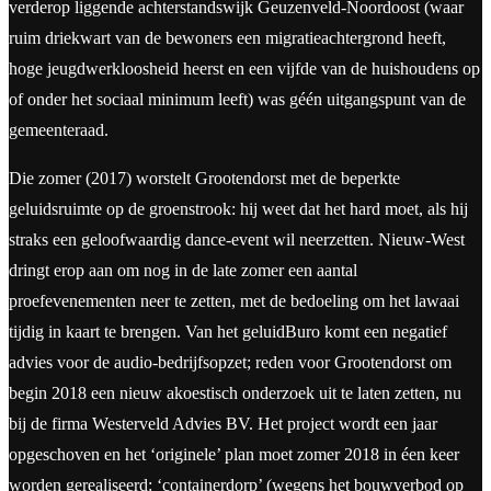
verderop liggende achterstandswijk Geuzenveld-Noordoost (waar
ruim driekwart van de bewoners een migratieachtergrond heeft,
hoge jeugdwerkloosheid heerst en een vijfde van de huishoudens op
of onder het sociaal minimum leeft) was géén uitgangspunt van de
gemeenteraad.
Die zomer (2017) worstelt Grootendorst met de beperkte
geluidsruimte op de groenstrook: hij weet dat het hard moet, als hij
straks een geloofwaardig dance-event wil neerzetten. Nieuw-West
dringt erop aan om nog in de late zomer een aantal
proefevenementen neer te zetten, met de bedoeling om het lawaai
tijdig in kaart te brengen. Van het geluidBuro komt een negatief
advies voor de audio-bedrijfsopzet; reden voor Grootendorst om
begin 2018 een nieuw akoestisch onderzoek uit te laten zetten, nu
bij de firma Westerveld Advies BV. Het project wordt een jaar
opgeschoven en het ‘originele’ plan moet zomer 2018 in éen keer
worden gerealiseerd: ‘containerdorp’ (wegens het bouwverbod op