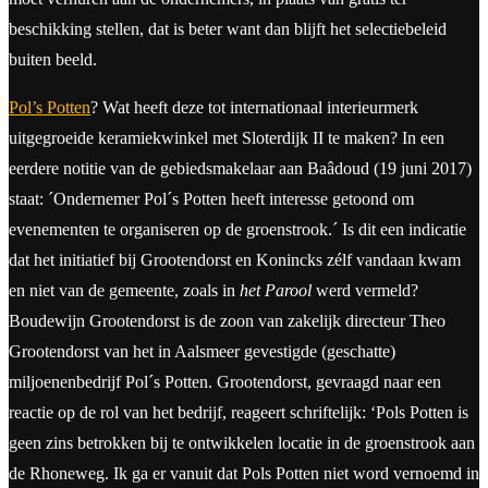
beschikking stellen, dat is beter want dan blijft het selectiebeleid
buiten beeld.
Pol’s Potten
? Wat heeft deze tot internationaal interieurmerk
uitgegroeide keramiekwinkel met Sloterdijk II te maken? In een
eerdere notitie van de gebiedsmakelaar aan Baâdoud (19 juni 2017)
staat: ´Ondernemer Pol´s Potten heeft interesse getoond om
evenementen te organiseren op de groenstrook.´ Is dit een indicatie
dat het initiatief bij Grootendorst en Konincks zélf vandaan kwam
en niet van de gemeente, zoals in
het Parool
werd vermeld?
Boudewijn Grootendorst is de zoon van zakelijk directeur Theo
Grootendorst van het in Aalsmeer gevestigde (geschatte)
miljoenenbedrijf Pol´s Potten. Grootendorst, gevraagd naar een
reactie op de rol van het bedrijf, reageert schriftelijk: ‘Pols Potten is
geen zins betrokken bij te ontwikkelen locatie in de groenstrook aan
de Rhoneweg. Ik ga er vanuit dat Pols Potten niet word vernoemd in