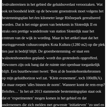
festivalterreinen in het gebied die geluidsoverlast veroorzaken. Wat
ook tot boosheid leidt: op de bewuste groenstrook moet volgens het
bestemmingsplan het éen kilometer lange Rhônepark gerealiseerd
worden. Dat is het enige groen van betekenis in Sloterdijk II en
straks een prettige wandelroute van station Sloterdijk naar het
centrum van de wijk in wording. Maar in het artikel staat dat het
reuringgevende cultuurcomplex Kota Kultura (1280 m2) op die plek
tien jaar in bedrijf blijft. De groenbestemming -er staat een
walnotenbomenbos gepland- wordt dus grotendeels opgeofferd.
Bewoners zijn ook bang dat de ruimte niet openbaar toegankelijk
blijft. Een buurtbewoner tweet: ‘Ben al de boenkeboenkebronnen
op mijn geluidhorizon wel zat. ‘Klein evenement’, toch 100dB(A).
En maar roepen ‘alles binnen de norm’. Wanneer komt de rem erop?
Beloftes…’ In het uit 2013 stammende bestemmingsplan staat ook
dat er ‘experimenten’ mogen komen in het gebied en dat
ondernemers die zich melden met gewenste ‘initiatieven’ ‘zo snel en