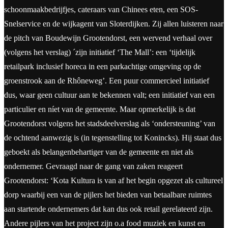
schoonmaakbedrijfjes, cateraars van Chinees eten, een SOS-
Snelservice en de wijkagent van Sloterdijken. Zij allen luisteren naar
de pitch van Boudewijn Grootendorst, een wervend verhaal over
(volgens het verslag) ´zijn initiatief ‘The Mall’: een ‘tijdelijk
retailpark inclusief horeca in een parkachtige omgeving op de
groenstrook aan de Rhôneweg’. Een puur commercieel initiatief
dus, waar geen cultuur aan te bekennen valt; een initiatief van een
particulier en níet van de gemeente. Maar opmerkelijk is dat
Grootendorst volgens het stadsdeelverslag als ‘ondersteuning’ van
de ochtend aanwezig is (in tegenstelling tot Konincks). Hij staat dus
geboekt als belangenbehartiger van de gemeente en niet als
ondernemer. Gevraagd naar de gang van zaken reageert
Grootendorst: ‘Kota Kultura is van af het begin opgezet als cultureel
dorp waarbij een van de pijlers het bieden van betaalbare ruimtes
aan startende ondernemers dat kan dus ook retail gerelateerd zijn.
Andere pijlers van het project zijn o.a food muziek en kunst en