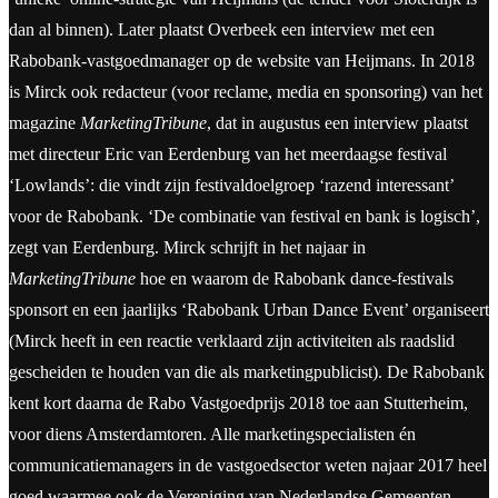
dan al binnen). Later plaatst Overbeek een interview met een
Rabobank-vastgoedmanager op de website van Heijmans. In 2018
is Mirck ook redacteur (voor reclame, media en sponsoring) van het
magazine
MarketingTribune
, dat in augustus een interview plaatst
met directeur Eric van Eerdenburg van het meerdaagse festival
‘Lowlands’: die vindt zijn festivaldoelgroep ‘razend interessant’
voor de Rabobank. ‘De combinatie van festival en bank is logisch’,
zegt van Eerdenburg. Mirck schrijft in het najaar in
MarketingTribune
hoe en waarom de Rabobank dance-festivals
sponsort en een jaarlijks ‘Rabobank Urban Dance Event’ organiseert
(Mirck heeft in een reactie verklaard zijn activiteiten als raadslid
gescheiden te houden van die als marketingpublicist). De Rabobank
kent kort daarna de Rabo Vastgoedprijs 2018 toe aan Stutterheim,
voor diens Amsterdamtoren. Alle marketingspecialisten én
communicatiemanagers in de vastgoedsector weten najaar 2017 heel
goed waarmee ook de Vereniging van Nederlandse Gemeenten