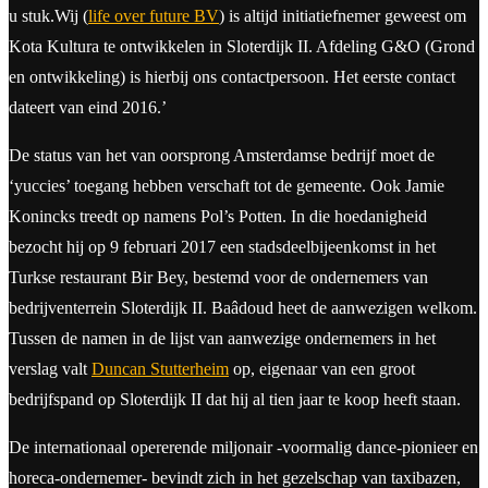
u stuk.Wij (
life over future BV
) is altijd initiatiefnemer geweest om
Kota Kultura te ontwikkelen in Sloterdijk II. Afdeling G&O (Grond
en ontwikkeling) is hierbij ons contactpersoon. Het eerste contact
dateert van eind 2016.’
De status van het van oorsprong Amsterdamse bedrijf moet de
‘yuccies’ toegang hebben verschaft tot de gemeente. Ook Jamie
Konincks treedt op namens Pol’s Potten. In die hoedanigheid
bezocht hij op 9 februari 2017 een stadsdeelbijeenkomst in het
Turkse restaurant Bir Bey, bestemd voor de ondernemers van
bedrijventerrein Sloterdijk II. Baâdoud heet de aanwezigen welkom.
Tussen de namen in de lijst van aanwezige ondernemers in het
verslag valt
Duncan Stutterheim
op, eigenaar van een groot
bedrijfspand op Sloterdijk II dat hij al tien jaar te koop heeft staan.
De internationaal opererende miljonair -voormalig dance-pionieer en
horeca-ondernemer- bevindt zich in het gezelschap van taxibazen,