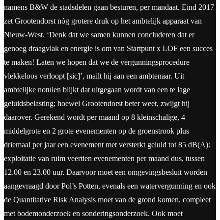
namens B&W de stadsdelen gaan besturen, per mandaat. Eind 2017
zet Grootendorst nóg grotere druk op het ambtelijk apparaat van
Nieuw-West. ‘Denk dat we samen kunnen concluderen dat er
genoeg draagvlak en energie is om van Startpunt x LOF een succes
te maken! Laten we hopen dat we de vergunningsprocedure
vlekkeloos verloopt [sic]’, mailt hij aan een ambtenaar. Uit
ambtelijke notulen blijkt dat uitgegaan wordt van een te lage
geluidsbelasting; hoewel Grootendorst beter weet, zwijgt hij
daarover. Gerekend wordt per maand op 8 kleinschalige, 4
middelgrote en 2 grote evenementen op de groenstrook plus
driemaal per jaar een evenement met versterkt geluid tot 85 dB(A):
exploitatie van ruim veertien evenementen per maand dus, tussen
12.00 en 23.00 uur. Daarvoor moet een omgevingsbesluit worden
aangevraagd door Pol’s Potten, evenals een watervergunning en ook
de Quantitative Risk Analysis moet van de grond komen, compleet
met bodemonderzoek en sonderingsonderzoek. Ook moet