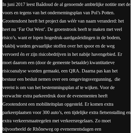
In juni 2017 leest Baâdoud de al genoemde ambtelijke notitie met de
voors en tegens van het ondernemingsplan van Pol’s Potten.
Grootendorst heeft het project dan wéér van naam veranderd: het
heet nu ‘Far Out West’. De groenstrook heeft te maken met veel
risico’s, want er lopen hogedruk-aardgasleidingen in de bodem,
vlakbij worden gevaarlijke stoffen over het spoor en de weg
vervoerd én er zijn risicobedrijven in het nabije havengebied. Er
moet daarom een (door de gemeente betaalde) kwantitatieve
risicoanalyse worden gemaakt, een QRA. Daarna pas kan het
bestuur een besluit nemen over een omgevingsvergunning, die
vereist is om van het bestemmingsplan af te wijken. Voor de
verwachte extra parkeerdruk door de evenementen heeft
Grootendorst een mobiliteitsplan opgesteld. Er komen extra
parkeerplaatsen voor 300 auto’s, een tijdelijke extra fietsenstalling en
extra verkeersmaatregelen met verkeersregelaars. Zo moet
bijvoorbeeld de Rhôneweg op evenementsdagen een