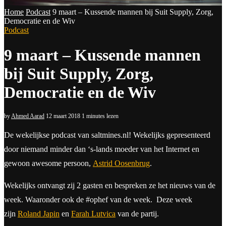
Home
Podcast
9 maart – Kussende mannen bij Suit Supply, Zorg,
Democratie en de Wiv
Podcast
9 maart – Kussende mannen
bij Suit Supply, Zorg,
Democratie en de Wiv
by
Ahmed Aarad
12 maart 2018
1 minutes lezen
De wekelijkse podcast van saltmines.nl! Wekelijks gepresenteerd
door niemand minder dan ‘s-lands moeder van het Internet en
gewoon awesome persoon,
Astrid Oosenbrug
.
Wekelijks ontvangt zij 2 gasten en bespreken ze het nieuws van de
week. Waaronder ook de #ophef van de week. Deze week
zijn
Roland Japin
en
Farah Lutvica
van de partij.