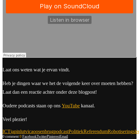
Laat ons weten wat je ervan vindt.
Heb je dingen waar we het de volgende keer over moeten hebben?
Laat dan een reactie achter onder deze blogpost!
Oudere podcasts staan op ons
YouTube
kanaal.
Veel plezier!
ICT
japin
lutvica
oosenbrug
podcast
Politiek
Referendum
Robotisering
sle
0 comment
0
Facebook
Twitter
Pinterest
Email