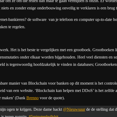
ar om ze om die reden dan maar te gaan vermijden is onzin. Er worden r
 niets en zonder enige onderbouwing onveilig te verklaren is een brug t
ternet-bankieren? de software van je telefoon en computer up-to-date ho
ken te regelen.
werk. Het is het beste te vergelijken met een grootboek. Grootboeken 
evensmutaties onder elkaar worden bijgehouden. Heel veel diensten en s
ld is tegenwoordig hoofdzakelijk te vinden in databases; Grootboeken bi
bare manier van Blockchain voor banken op dit moment is het controlere
arheid van een website. ‘Blockchain kan helpen met DDoS’ is het zelf
aar maken’ (Dank
Brenno
voor de quote).
 mijn ogen te krijgen. Deze dame hackt
@Nieuwsuur
de de stelling dat
is tegen rugpijn.
#5minutenbullshit