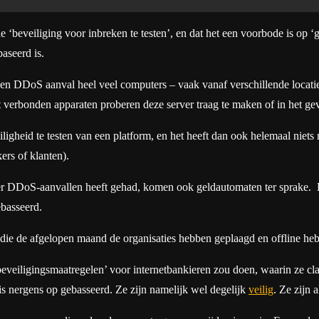
‘beveiliging voor inbreken te testen’, en dat het een voorbode is op ‘g
aseerd is.
 een DDoS aanval heel veel computers – vaak vanaf verschillende locati
et verbonden apparaten proberen deze server traag te maken of in het g
gheid te testen van een platform, en het heeft dan ook helemaal niets
ers of klanten).
er DDoS-aanvallen heeft gehad, komen ook geldautomaten ter sprake. De
ebasseerd.
ie de afgelopen maand de organisaties hebben geplaagd en offline he
eveiligingsmaatregelen’ voor internetbankieren zou doen, waarin ze c
t is nergens op gebasseerd. Ze zijn namelijk wel degelijk
veilig
. Ze zijn 