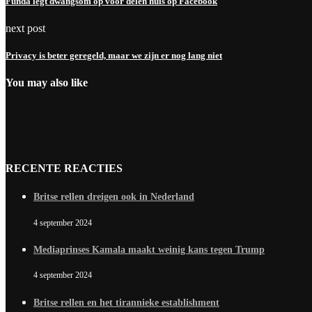
Funda legt dwangsom op voor delen huis op Facebook
next post
Privacy is beter geregeld, maar we zijn er nog lang niet
You may also like
RECENTE REACTIES
Britse rellen dreigen ook in Nederland
4 september 2024
Mediaprinses Kamala maakt weinig kans tegen Trump
4 september 2024
Britse rellen en het tirannieke establishment