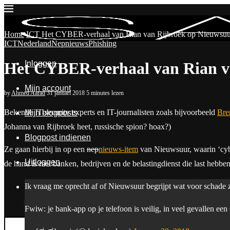
Home
ICT
Het CYBER-verhaal van Rian van Rijbroek op Nieuwsuur,
ICT
Nederland
Nepnieuws
Phishing
Inloggen
Het CYBER-verhaal van Rian va
Mijn account
by
Ahmed Aarad
31 januari 2018
5 minutes lezen
Bekende IT-security experts en IT-journalisten zoals bijvoorbeeld
Bre
Mijn blogposts
Johanna van Rijbroek heet, russische spion? hoax?)
Blogpost indienen
Ze gaan hierbij in op een
nep
nieuws-item
van Nieuwsuur, waarin ‘cyber
Uitloggen
de hand is met banken, bedrijven en de belastingdienst die last hebb
Ik vraag me oprecht af of Nieuwsuur begrijpt wat voor schade ze 
Contact & Over Ons
De mensen
Fwiw: je bank-app op je telefoon is veilig, in veel gevallen een