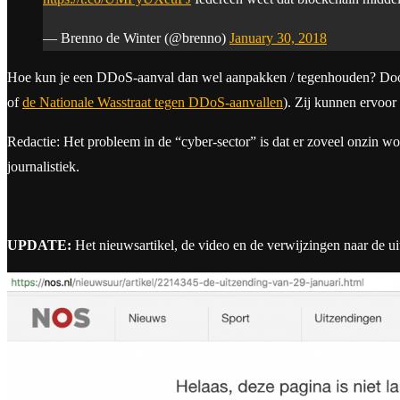
— Brenno de Winter (@brenno)
January 30, 2018
Hoe kun je een DDoS-aanval dan wel aanpakken / tegenhouden? Door 
of
de Nationale Wasstraat tegen DDoS-aanvallen
). Zij kunnen ervoor
Redactie: Het probleem in de “cyber-sector” is dat er zoveel onzin wo
journalistiek.
UPDATE:
Het nieuwsartikel, de video en de verwijzingen naar de u