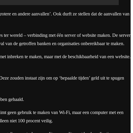
rotere en andere aanvallen’. Ook durft ze stellen dat de aanvallen van
es ter wereld – verbinding met één server of website maken. De server
eval van de getroffen banken en organisaties onbereikbaar te maken.
 met inbreken te maken, maar met de beschikbaarheid van een website.
ze zouden instaat zijn om op ‘bepaalde tijden’ geld uit te spugen
bben gehaald.
laimt geen gebruik te maken van Wi-Fi, maar een computer met een
alleen niet 100 procent veilig.