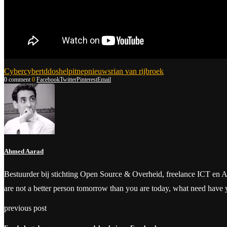
Cyber
cybert
ddos
help
it
nepnieuws
rian van rijbroek
0 comment
0
Facebook
Twitter
Pinterest
Email
Ahmed Aarad
Bestuurder bij stichting Open Source & Overheid, freelance ICT en Aanbes
are not a better person tomorrow than you are today, what need have
previous post