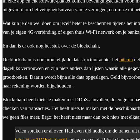
In elke app en elk software-pakket komen beveiligingslekken voor, ma
uitgevoerd om het veiligheidsniveau van te verhogen, en om ze uit het
Wat kun je dan wel doen om jezelf beter te beschermen tijdens het in
van je eigen 4G-verbinding of eigen thuis Wi-Fi netwerk om je bankza
En dan is er ook nog het stuk over de blockchain,
De blockchain is oorspronkelijk de datastructuur achter het
bitcoin
net
dagelijks vertrouwen en zijn niets anders dan lijsten waarin alle geg
grootboeken. Daarin wordt bijna alle data opgeslagen. Geld bijvoorbee
naar rekening worden bijgehouden .
Blockchain heeft niets te maken met DDoS-aanvallen, de enige toepas
checken van transacties. Het heeft niets te maken met de beschikba
we geen files meer. Ergo: het heeft niets maar dan ook niets met elk
Velen spraken er al over. Had even tijd nodig om de tranen uit
https://t.co/UMFyUXeuFJ
Iedereen weet dat blockchain middel 