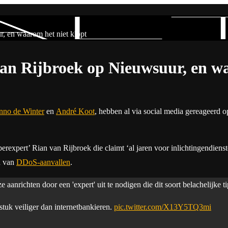
 en waarom het niet klopt
n Rijbroek op Nieuwsuur, en wa
nno de Winter
en
André Koot
, hebben al via social media gereageerd 
expert’ Rian van Rijbroek die claimt ‘al jaren voor inlichtingendienste
en van
DDoS-aanvallen
.
aanrichten door een 'expert' uit te nodigen die dit soort belachelijke ti
 stuk veiliger dan internetbankieren.
pic.twitter.com/X13Y5TQ3mi