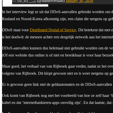
Search
— {ಠ_ಠ}__,,|, (@danielverlaan)
January 30, 2018
In het interview legt ze uit dat DDoS-aanvallen gebruikt worden om de 
Rusland en Noord-Korea afkomstig zijn, een claim die nergens op geb
DDoS staat voor
Distributed Denial of Service
. Dit betekent dat met
is het doelwit: de mensen achter een dergelijk netwerk aan het intern
DDoS-aanvallen kunnen dus helemaal niet gebruikt worden om de veili
(Of een website dus online is of niet en bereikbaar is voor haar bezoek
Maar goed, het verhaal van van Rijbroek gaat verder, nadat ze het ov
volgens van Rijbroek. Dit klopt gewoon niet en is weer nergens op g
Er is gewoon geen link met de geldautomaten en de DDoS-aanvallen d
Ook komt van Rijbroek nog met het voorbeeld van hoe ze zelf haar ‘b
kabel en dat ‘internetbankieren-apps onveilig zijn’. En dat laatste, da