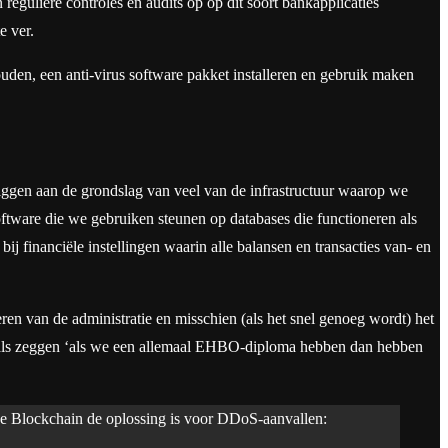
eguliere controles en audits op op dit soort bankapplicaties
e ver.
uden, een anti-virus software pakket installeren en gebruik maken
liggen aan de grondslag van veel van de infrastructuur waarop we
oftware die we gebruiken steunen op databases die functioneren als
j financiële instellingen waarin alle balansen en transacties van- en
n van de administratie en misschien (als het snel genoeg wordt) het
de als zeggen ‘als we een allemaal EHBO-diploma hebben dan hebben
 de Blockchain de oplossing is voor DDoS-aanvallen: