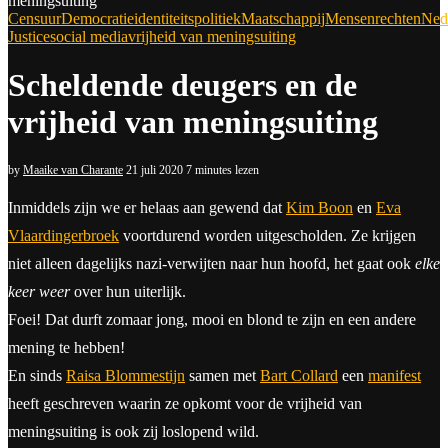
meningsuiting
Censuur
Democratie
identiteitspolitiek
Maatschappij
Mensenrechten
Ned
Justice
social media
vrijheid van meningsuiting
Scheldende deugers en de
vrijheid van meningsuiting
by
Maaike van Charante
21 juli 2020
7 minutes lezen
Inmiddels zijn we er helaas aan gewend dat
Kim Boon
en
Eva
Vlaardingerbroek
voortdurend worden uitgescholden. Ze krijgen
niet alleen dagelijks nazi-verwijten naar hun hoofd, het gaat ook
elke
keer weer
over hun uiterlijk.
Foei! Dat durft zomaar jong, mooi en blond te zijn en een andere
mening te hebben!
En sinds
Raisa Blommestijn
samen met
Bart Collard
een
manifest
heeft geschreven waarin ze opkomt voor de vrijheid van
meningsuiting is ook zij loslopend wild.