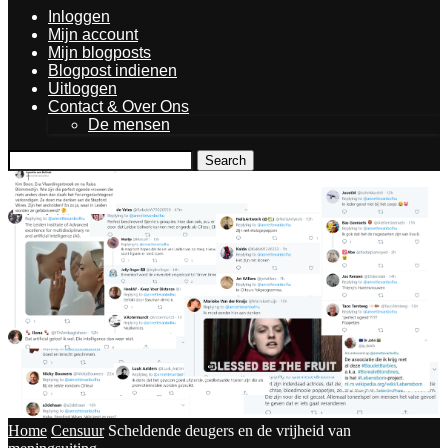
Inloggen
Mijn account
Mijn blogposts
Blogpost indienen
Uitloggen
Contact & Over Ons
De mensen
Search
Home
Censuur
Scheldende deugers en de vrijheid van