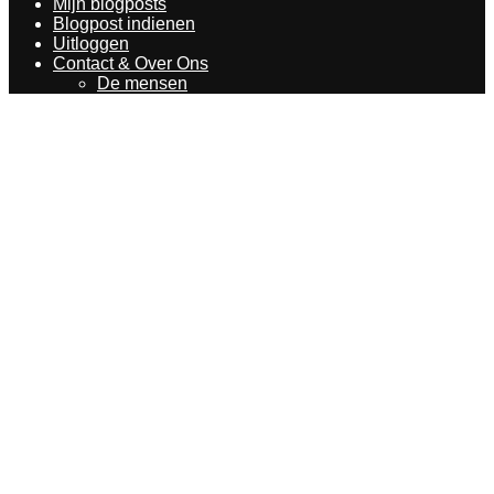
Mijn blogposts
Blogpost indienen
Uitloggen
Contact & Over Ons
De mensen