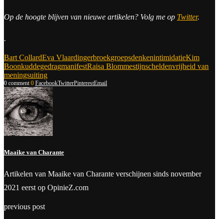
Op de hoogte blijven van nieuwe artikelen? Volg me op
Twitter
.
.
Bart Collard
Eva Vlaardingerbroek
groepsdenken
intimidatie
Kim
Boon
kuddegedrag
manifest
Raisa Blommestijn
schelden
vrijheid van
meningsuiting
0 comment
0
Facebook
Twitter
Pinterest
Email
Maaike van Charante
Artikelen van Maaike van Charante verschijnen sinds november
2021 eerst op OpinieZ.com
previous post