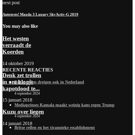
next post
Autotests! Mazda 3 Luxury SkyActiv-G 2019
You may also like
Het westen
verraadt de
Koerden
14 oktober 2019
RECENTE REACTIES
Denk zet trollen
in om blogje
Britse rellen dreigen ook in Nederland
kapotdood te...
4 september 2024
15 januari 2018
Mediaprinses Kamala maakt weinig kans tegen Trump
Kuzu over liegen
4 september 2024
14 januari 2018
Britse rellen en het tirannieke establishment