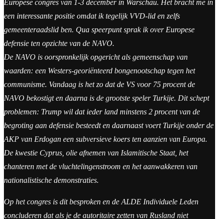
Europese congres van 1-3 december in Warschau. Het bracht me in
een interessante positie omdat ik tegelijk VVD-lid en zelfs
gemeenteraadslid ben. Qua speerpunt sprak ik over Europese
defensie ten opzichte van de NAVO.
De NAVO is oorspronkelijk opgericht als gemeenschap van
waarden: een Westers-georiënteerd bongenootschap tegen het
communisme. Vandaag is het zo dat de VS voor 75 procent de
NAVO bekostigt en daarna is de grootste speler Turkije. Dit schept
problemen: Trump wil dat ieder land minstens 2 procent van de
begroting aan defensie besteedt en daarnaast voert Turkije onder de
AKP van Erdogan een subversieve koers ten aanzien van Europa.
De kwestie Cyprus, olie afnemen van Islamitische Staat, het
chanteren met de vluchtelingenstroom en het aanwakkeren van
nationalistische demonstraties.
Op het congres is dit besproken en de ALDE Individuele Leden
concluderen dat als je de autoritaire zetten van Rusland niet