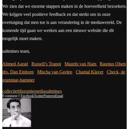
We zien dat we enorme stappen maken in de hoeveelheid bezoekers.
We krijgen veel positieve feedback en dat sterkt ons in onze
overtuiging dat men toe is aan verandering in de mediawereld. De
komende tijd gaan we werken aan een nieuwe website die dit
mogelijk moet maken.
saltmines team,
Ahmed Aarad
Russell’s Teapot
Maurits van Ham
Rasmus Olsen
drs. Dan Einhorn
Mischa van Geelen
Chantal Klaver
Check, de
grammar-hammer
collectief
disruptie
media
saltmines
0 comment
0
Facebook
Twitter
Pinterest
Email