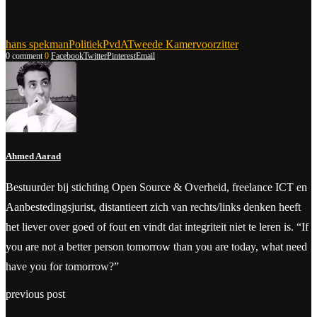
hans spekman
Politiek
PvdA
Tweede Kamer
voorzitter
0 comment
0
Facebook
Twitter
Pinterest
Email
Ahmed Aarad
Bestuurder bij stichting Open Source & Overheid, freelance ICT en
Aanbestedingsjurist, distantieert zich van rechts/links denken heeft
het liever over goed of fout en vindt dat integriteit niet te leren is. “If
you are not a better person tomorrow than you are today, what need
have you for tomorrow?”
previous post