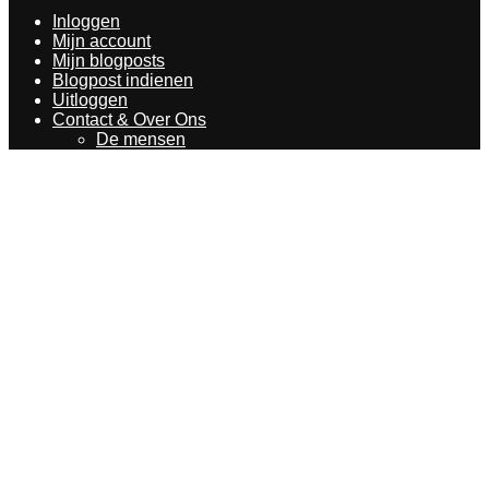
Inloggen
Mijn account
Mijn blogposts
Blogpost indienen
Uitloggen
Contact & Over Ons
De mensen