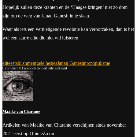
Hopelijk zullen deze kranten en de ‘Haagse kringen’ niet zo dom
zijn om de weg van Janan Ganesh in te slaan.
Want als iets een vernietigende revolutie kan veroorzaken, dan is het
wel een starre elite die niet wil luisteren.
elite
establishment
gele hesjes
Janan Ganesh
nrc
populisme
0 comment
0
Facebook
Twitter
Pinterest
Email
Maaike van Charante
Artikelen van Maaike van Charante verschijnen sinds november
2021 eerst op OpinieZ.com