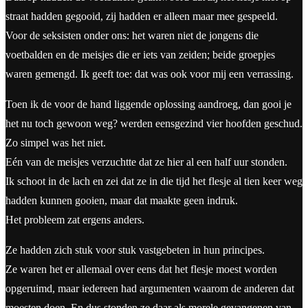
straat hadden gegooid, zij hadden er alleen maar mee gespeeld.
Voor de seksisten onder ons: het waren niet de jongens die
voetbalden en de meisjes die er iets van zeiden; beide groepjes
waren gemengd. Ik geeft toe: dat was ook voor mij een verrassing.
Toen ik de voor de hand liggende oplossing aandroeg, dan gooi je
het nu toch gewoon weg? werden eensgezind vier hoofden geschud.
Zo simpel was het niet.
Eén van de meisjes verzuchtte dat ze hier al een half uur stonden.
Ik schoot in de lach en zei dat ze in die tijd het flesje al tien keer weg
hadden kunnen gooien, maar dat maakte geen indruk.
Het probleem zat ergens anders.
Ze hadden zich stuk voor stuk vastgebeten in hun principes.
Ze waren het er allemaal over eens dat het flesje moest worden
opgeruimd, maar iedereen had argumenten waarom de anderen dat
moesten doen. En dus stonden ze daar als morele gevangenen van