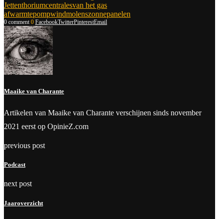
Jetten
thoriumcentrales
van het gas
af
warmtepomp
windmolens
zonnepanelen
0 comment
0
Facebook
Twitter
Pinterest
Email
Maaike van Charante
Artikelen van Maaike van Charante verschijnen sinds november
2021 eerst op OpinieZ.com
previous post
Podcast
next post
Jaaroverzicht