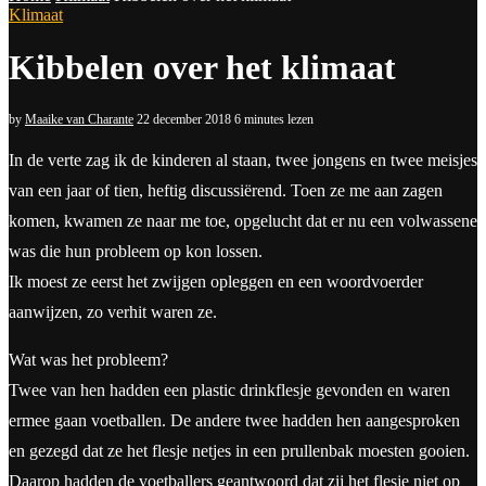
Klimaat
Kibbelen over het klimaat
by
Maaike van Charante
22 december 2018
6 minutes lezen
In de verte zag ik de kinderen al staan, twee jongens en twee meisjes
van een jaar of tien, heftig discussiërend. Toen ze me aan zagen
komen, kwamen ze naar me toe, opgelucht dat er nu een volwassene
was die hun probleem op kon lossen.
Ik moest ze eerst het zwijgen opleggen en een woordvoerder
aanwijzen, zo verhit waren ze.
Wat was het probleem?
Twee van hen hadden een plastic drinkflesje gevonden en waren
ermee gaan voetballen. De andere twee hadden hen aangesproken
en gezegd dat ze het flesje netjes in een prullenbak moesten gooien.
Daarop hadden de voetballers geantwoord dat zij het flesje niet op