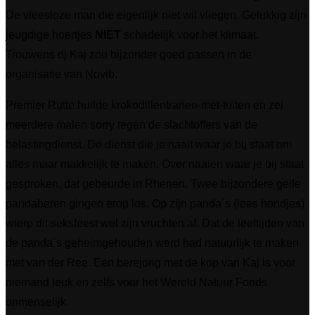
De vleesloze man die eigenlijk niet wil vliegen. Gelukkig zijn
jeugdige hoertjes
NIET
schadelijk voor het klimaat.
Trouwens dj Kaj zou bijzonder goed passen in de
organisatie van Novib.
Premier Rutte huilde krokodillentranen-met-tuiten en zei
meerdere malen sorry tegen de slachtoffers van de
belastingdienst. De dienst die je naait waar je bij staat om
alles maar makkelijk te maken. Over naaien waar je bij staat
gesproken, dat gebeurde in Rhenen. Twee bijzondere geile
pandaberen gingen erop los. Op zijn panda´s (lees hondjes)
wierp dit seksfeest wel zijn vruchten af. Dat de leeftijden van
de panda´s geheimgehouden werd had natuurlijk te maken
met van der Ree. Een berejong met de kop van Kaj is voor
niemand leuk en zelfs voor het Wereld Natuur Fonds
onmenselijk.