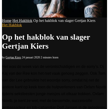
Home
Het Hakblok
Op het hakblok van slager Gertjan Kiers
Het Hakblok
Op het hakblok van slager
Gertjan Kiers
by
Gertjan Kiers
24 januari 2020
2 minutes lezen
Het was de week van de verontschuldigen en de sorry’s. Dj
Kaj van der Ree kon het niet vaak genoeg zeggen. Ook Tom
van der Lee gebruikte het woordje sorry, omdat hij net de
andere kant op keek toen de hulpverleners van Oxfam Novib
tijdens seksfeesten jonge meisjes uit elkaar trokken. Oxfam
Novib, je kent ze wel, met de beroemde, succesvolle
ambassadeur en tob-cabaretier Dolf Jansen in de gelederen.