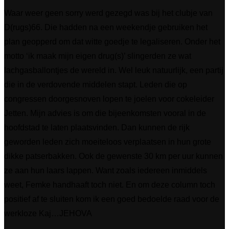
Waar weer geen sorry werd gezegd was bij het clubje van
D(rugs)66. Die hadden na een weekendje gebruiken het
plan geopperd om dat witte goedje te legaliseren. Onder het
motto ‘ik maak mijn eigen drug(s)’ slingerden ze wat
lachgasballontjes de wereld in. Wel leuk natuurlijk, een partij
die in de verdovende middelen stapt. Leden die op
congressen doorgesnoven lopen te joelen voor cokeleider
Jetten. Mijn advies is om die bijeenkomsten vooral in de
hoofdstad te laten plaatsvinden. Dan kunnen de rijk
geworden leden zich moeiteloos verplaatsen in hun grote
dikke patserbakken. Ook de gewenste 30 km per uur kunnen
ze aan hun laars lappen. Want zoals iedereen inmiddels
weet, Femke handhaaft toch niet. En om deze column toch
positief af te sluiten kom ik een goed bedoelde raad voor de
werkloze Kaj…JEHOVA