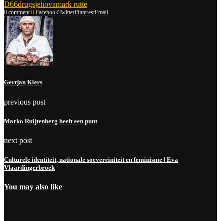
D66
drugs
jehova
mark rutte
0 comment
0
Facebook
Twitter
Pinterest
Email
Gertjan Kiers
previous post
Marko Ruijtenberg heeft een punt
next post
Culturele identiteit, nationale soevereiniteit en feminisme | Eva
Vlaardingerbroek
You may also like