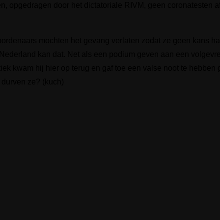
n, opgedragen door het dictatoriale RIVM, geen coronatesten a
moordenaars mochten het gevang verlaten zodat ze geen kans h
n Nederland kan dat. Net als een podium geven aan een volgevret
tiek kwam hij hier op terug en gaf toe een valse noot te hebben 
e durven ze? (kuch)