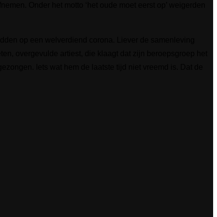
fnemen. Onder het motto ‘het oude moet eerst op’ weigerden
adden op een welverdiend corona. Liever de samenleving
en, overgevulde artiest, die klaagt dat zijn beroepsgroep het
gezongen. Iets wat hem de laatste tijd niet vreemd is. Dat de