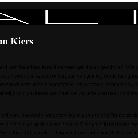
an Kiers
rd half Nederland in no time weer geknipt en geschoren. Wie 
oesten weer een aanval ondergaan van geïntegreerde landgen
m zijn daders immers slachtoffers. Iets wat man, zoonlief en 
amelijk zo’n pesthekel aan haar, dat ze verhuizen naar Eindhov
briljante idee om in hongerstaking te gaan zolang Trump presid
 Wie het niet zo op de russen heeft is Ollongren. In het kade
 Nederland. Dat was weer tegen het zere been van S. Simons, d