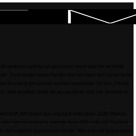
ook wederom geknipt en geschoren werd was het verliefde
oten. Onze burgervrouw Femke was het meer dan zat en bood
Arnon Grunberg ten zeerste kunnen waarderen. En ach, Femke
en. Wat daardoor gelijk de gevaarlijkste stad van Nederland
ent blijft. We hopen dus nog op 8 extra jaren. Zelfs Obama
r van een nepnieuwspromo oreerde deze D66-heks dat Rusland
ie zich ergerlijk gepasseerd voelde. Wie zich ook gepasseerd