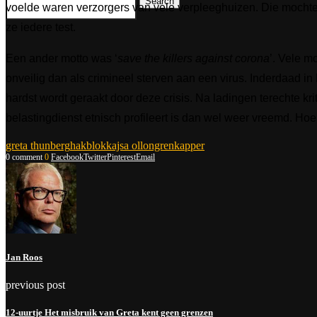
Search
voelde waren verzorgers van vele verpleeghuizen. Die mochte
ze iedere test.
Een ander motto was ‘
save the killers against corona
’. Vele 
onveilig dan als crimineel sterven aan een virus. Inderdaad i
hardst wordt geraakt door deze crisis. Na ladingen terechte kri
belastingdienst etnisch profileert is dan wel weer vreemd. Ho
greta thunberg
hakblok
kajsa ollongren
kapper
0 comment
0
Facebook
Twitter
Pinterest
Email
Jan Roos
previous post
12-uurtje Het misbruik van Greta kent geen grenzen