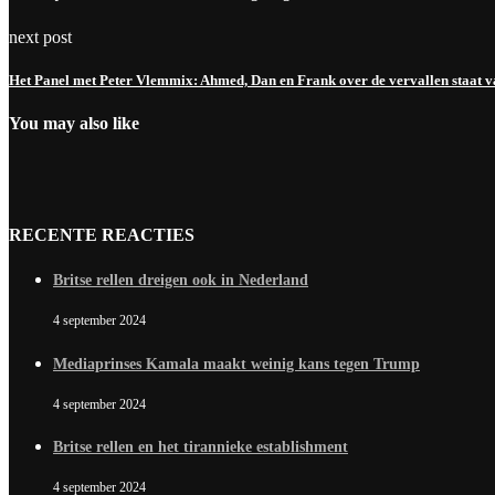
next post
Het Panel met Peter Vlemmix: Ahmed, Dan en Frank over de vervallen staat va
You may also like
RECENTE REACTIES
Britse rellen dreigen ook in Nederland
4 september 2024
Mediaprinses Kamala maakt weinig kans tegen Trump
4 september 2024
Britse rellen en het tirannieke establishment
4 september 2024