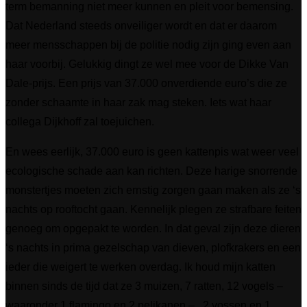
term bemanning niet meer kunnen en pleit voor bemensing.
Dat Nederland steeds onveiliger wordt en dat er daarom
meer mensschappen bij de politie nodig zijn ging even aan
haar voorbij. Gelukkig dingt ze wel mee voor de Dikke Van
Dale-prijs. Een prijs van 37.000 onverdiende euro’s die ze
zonder schaamte in haar zak mag steken. Iets wat haar
collega Dijkhoff zal toejuichen.
En wees eerlijk, 37.000 euro is geen kattenpis wat weer veel
ecologische schade aan kan richten. Deze harige snorrende
monstertjes moeten zich ernstig zorgen gaan maken als ze ‘s
nachts op rooftocht gaan. Kennelijk plegen ze strafbare feiten
genoeg om opgepakt te worden. In dat geval zijn deze dieren
‘s nachts in prima gezelschap van dieven, plofkrakers en een
ieder die weigert te werken overdag. Ik houd mijn katten
binnen sinds de tijd dat ze 3 muizen, 7 ratten, 12 vogels –
waaronder 1 flamingo en 2 pelikanen – , 2 vossen en 1