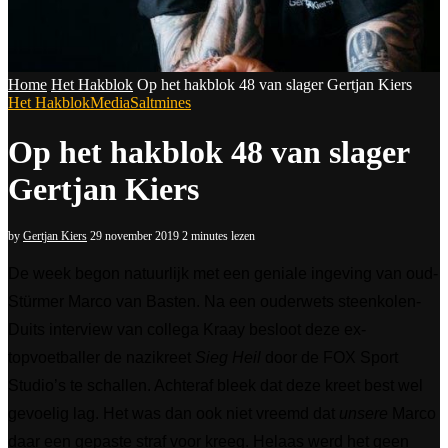
Home
Het Hakblok
Op het hakblok 48 van slager Gertjan Kiers
Het Hakblok
Media
Saltmines
Op het hakblok 48 van slager
Gertjan Kiers
by
Gertjan Kiers
29 november 2019
2 minutes lezen
De week begon natuurlijk met een geniale ingeving van oud-
Stürmer Marco van Basten. Na een ouderwets steenkolen-
Duits interview van collega Kraay besloot deze ex-
topvoetballer de nazikreet
Sieg Heil
door de FOX Sport
Studio’s te schallen. Achteraf bleek dat deze kreet best wel
gevoelig lag. Het was dan ook niet vreemd dat
unsere
Marco
daar een gepaste straf voor kreeg. Helaas werd het geen