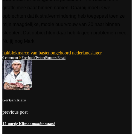
giraffe mee naar binnen namen. Daarbij moet ik wel
opbiechten dat ik strafvermindering heb toegepast toen ze
mijn maagdelijke, mooie buurvrouw van 20 naar binnen
sleepten. Dat opbiechten daar heb ik geen problemen mee.
Nu jij nog Mark.
hakblok
marco van basten
ongehoord nederland
slager
0 comment
0
Facebook
Twitter
Pinterest
Email
Gertjan Kiers
previous post
12-uurtje Klimaatnoodtoestand