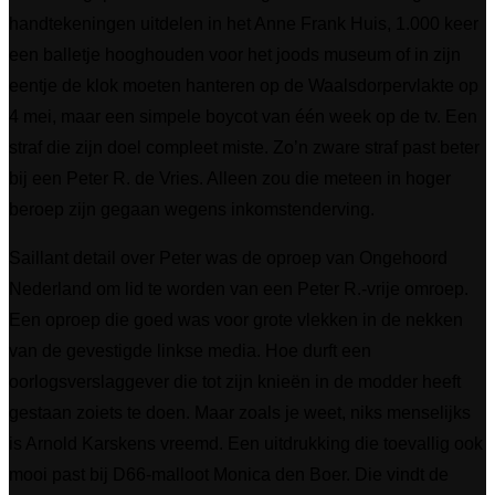
handtekeningen uitdelen in het Anne Frank Huis, 1.000 keer
een balletje hooghouden voor het joods museum of in zijn
eentje de klok moeten hanteren op de Waalsdorpervlakte op
4 mei, maar een simpele boycot van één week op de tv. Een
straf die zijn doel compleet miste. Zo’n zware straf past beter
bij een Peter R. de Vries. Alleen zou die meteen in hoger
beroep zijn gegaan wegens inkomstenderving.
Saillant detail over Peter was de oproep van Ongehoord
Nederland om lid te worden van een Peter R.-vrije omroep.
Een oproep die goed was voor grote vlekken in de nekken
van de gevestigde linkse media. Hoe durft een
oorlogsverslaggever die tot zijn knieën in de modder heeft
gestaan zoiets te doen. Maar zoals je weet, niks menselijks
is Arnold Karskens vreemd. Een uitdrukking die toevallig ook
mooi past bij D66-malloot Monica den Boer. Die vindt de