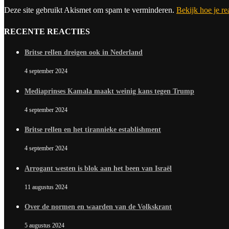
Deze site gebruikt Akismet om spam te verminderen.
Bekijk hoe je r
RECENTE REACTIES
Britse rellen dreigen ook in Nederland
4 september 2024
Mediaprinses Kamala maakt weinig kans tegen Trump
4 september 2024
Britse rellen en het tirannieke establishment
4 september 2024
Arrogant westen is blok aan het been van Israël
11 augustus 2024
Over de normen en waarden van de Volkskrant
5 augustus 2024