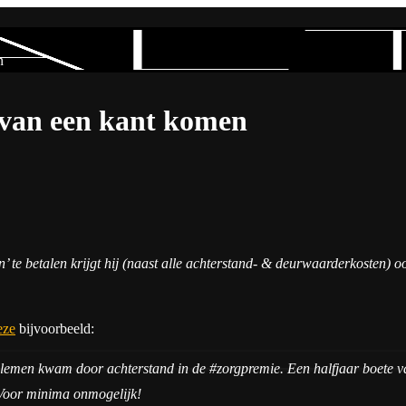
n
van een kant komen
’ te betalen krijgt hij (naast alle achterstand- & deurwaarderkosten) 
eze
bijvoorbeeld:
problemen kwam door achterstand in de #zorgpremie. Een halfjaar boet
 Voor minima onmogelijk!