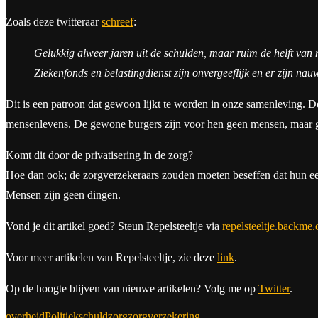
Zoals deze twitteraar
schreef
:
Gelukkig alweer jaren uit de schulden, maar ruim de helft van m
Ziekenfonds en belastingdienst zijn onvergeeflijk en er zijn nau
Dit is een patroon dat gewoon lijkt te worden in onze samenleving. D
mensenlevens. De gewone burgers zijn voor hen geen mensen, maar geb
Komt dit door de privatisering in de zorg?
Hoe dan ook; de zorgverzekeraars zouden moeten beseffen dat hun eer
Mensen zijn geen dingen.
Vond je dit artikel goed? Steun Repelsteeltje via
repelsteeltje.backme.
Voor meer artikelen van Repelsteeltje, zie deze
link
.
Op de hoogte blijven van nieuwe artikelen? Volg me op
Twitter
.
overheid
Politiek
schuld
zorg
zorgverzekering