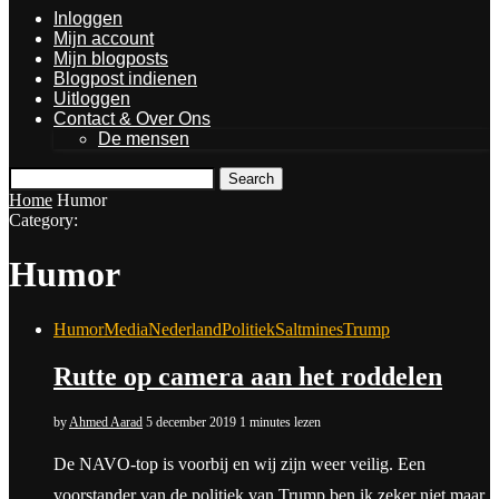
Inloggen
Mijn account
Mijn blogposts
Blogpost indienen
Uitloggen
Contact & Over Ons
De mensen
Search
Home
Humor
Category:
Humor
Humor
Media
Nederland
Politiek
Saltmines
Trump
Rutte op camera aan het roddelen
by
Ahmed Aarad
5 december 2019
1 minutes lezen
De NAVO-top is voorbij en wij zijn weer veilig. Een
voorstander van de politiek van Trump ben ik zeker niet maar