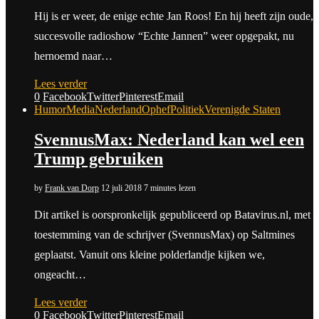
Hij is er weer, de enige echte Jan Roos! En hij heeft zijn oude,
succesvolle radioshow “Echte Jannen” weer opgepakt, nu
hernoemd naar…
Lees verder
0
Facebook
Twitter
Pinterest
Email
Humor
Media
Nederland
Ophef
Politiek
Verenigde Staten
SvennusMax: Nederland kan wel een
Trump gebruiken
by
Frank van Dorp
12 juli 2018
7 minutes lezen
Dit artikel is oorspronkelijk gepubliceerd op Batavirus.nl, met
toestemming van de schrijver (SvennusMax) op Saltmines
geplaatst. Vanuit ons kleine polderlandje kijken we,
ongeacht…
Lees verder
0
Facebook
Twitter
Pinterest
Email