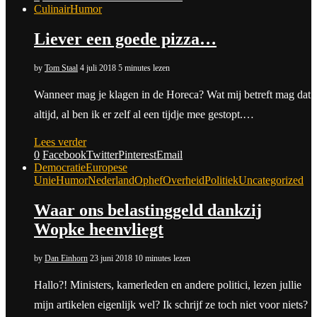
Culinair
Humor
Liever een goede pizza…
by
Tom Staal
4 juli 2018
5 minutes lezen
Wanneer mag je klagen in de Horeca? Wat mij betreft mag dat
altijd, al ben ik er zelf al een tijdje mee gestopt.…
Lees verder
0
Facebook
Twitter
Pinterest
Email
Democratie
Europese
Unie
Humor
Nederland
Ophef
Overheid
Politiek
Uncategorized
Waar ons belastinggeld dankzij
Wopke heenvliegt
by
Dan Einhorn
23 juni 2018
10 minutes lezen
Hallo?! Ministers, kamerleden en andere politici, lezen jullie
mijn artikelen eigenlijk wel? Ik schrijf ze toch niet voor niets?