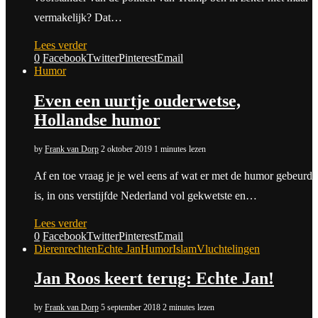
vermakelijk? Dat…
Lees verder
0
Facebook
Twitter
Pinterest
Email
Humor
Even een uurtje ouderwetse,
Hollandse humor
by
Frank van Dorp
2 oktober 2019
1 minutes lezen
Af en toe vraag je je wel eens af wat er met de humor gebeurd
is, in ons verstijfde Nederland vol gekwetste en…
Lees verder
0
Facebook
Twitter
Pinterest
Email
Dierenrechten
Echte Jan
Humor
Islam
Vluchtelingen
Jan Roos keert terug: Echte Jan!
by
Frank van Dorp
5 september 2018
2 minutes lezen