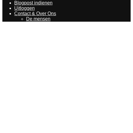
Blogpost indienen
Uitloggen
Contact & Over Ons
De mensen