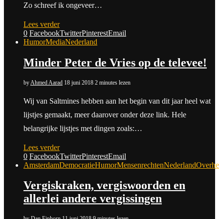
Zo schreef ik ongeveer…
Lees verder
0
Facebook
Twitter
Pinterest
Email
Humor
Media
Nederland
Minder Peter de Vries op de televee!
by
Ahmed Aarad
18 juni 2018
2 minutes lezen
Wij van Saltmines hebben aan het begin van dit jaar heel wat
lijstjes gemaakt, meer daarover onder deze link. Hele
belangrijke lijstjes met dingen zoals:…
Lees verder
0
Facebook
Twitter
Pinterest
Email
Amsterdam
Democratie
Humor
Mensenrechten
Nederland
Overhe
Vergiskraken, vergiswoorden en
allerlei andere vergissingen
by
Dan Einhorn
11 juni 2018
9 minutes lezen