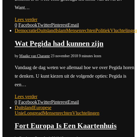
Want…
Lees verder
0
Facebook
Twitter
Pinterest
Email
Democratie
Duitsland
Islam
Mensenrechten
Politiek
Vluchtelinge
Wat Pegida had kunnen zijn
by
Maaike van Charante
23 november 2018
9 minutes lezen
Vandaag de dag weten we allemaal hoe we over Pegida horen
te denken. U kunt kiezen uit de volgende opties: Pegida is
een…
Lees verder
0
Facebook
Twitter
Pinterest
Email
Duitsland
Europese
Unie
Longread
Mensenrechten
Vluchtelingen
Fort Europa Is Een Kaartenhuis