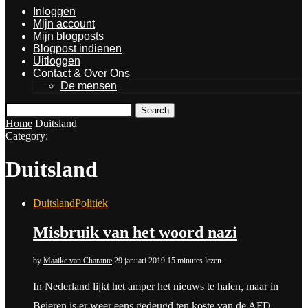
Inloggen
Mijn account
Mijn blogposts
Blogpost indienen
Uitloggen
Contact & Over Ons
De mensen
Search
Home
Duitsland
Category:
Duitsland
Duitsland
Politiek
Misbruik van het woord nazi
by
Maaike van Charante
29 januari 2019
15 minutes lezen
In Nederland lijkt het amper het nieuws te halen, maar in
Beieren is er weer eens gedeugd ten koste van de AFD.