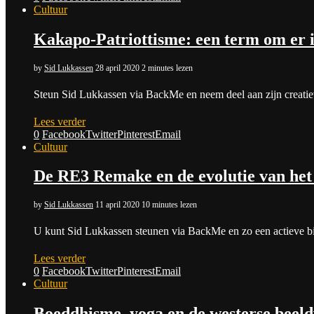
Cultuur
Kakapo-Patriottisme: een term om er i
by
Sid Lukkassen
28 april 2020
2 minutes lezen
Steun Sid Lukkassen via BackMe en neem deel aan zijn creatieve
Lees verder
0
Facebook
Twitter
Pinterest
Email
Cultuur
De RE3 Remake en de evolutie van het
by
Sid Lukkassen
11 april 2020
10 minutes lezen
U kunt Sid Lukkassen steunen via BackMe en zo een actieve bij
Lees verder
0
Facebook
Twitter
Pinterest
Email
Cultuur
Boeddhisme, yoga en de westerse beeld