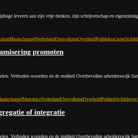
drage leveren aan zijn vrije denken, zijn schrijverschap en eigenzinni
Islam
Maatschappij
Nederland
Omvolking
Overheid
Politiek
racisme
Schild
slamisering promoten
ge delen. Verboden woorden en de realiteit Overbevolkte arbeiderswijk 
aatschappij
Marokko
Nederland
Omvolking
Overheid
Politiek
Schildersw
regatie of integratie
ge delen. Verboden woorden en de realiteit Overbevolkte arbeiderswijk 