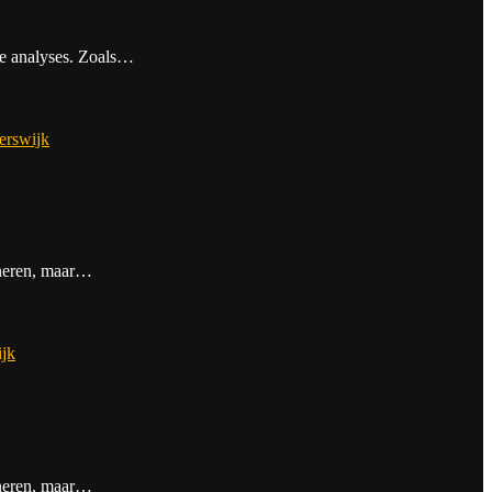
ge analyses. Zoals…
erswijk
Saneren, maar…
ijk
Saneren, maar…