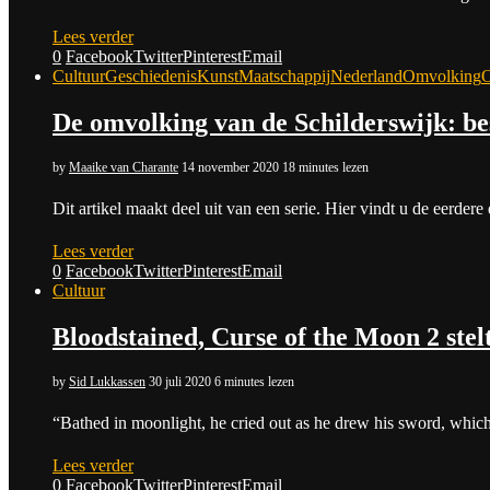
Lees verder
0
Facebook
Twitter
Pinterest
Email
Cultuur
Geschiedenis
Kunst
Maatschappij
Nederland
Omvolking
O
De omvolking van de Schilderswijk: be
by
Maaike van Charante
14 november 2020
18 minutes lezen
Dit artikel maakt deel uit van een serie. Hier vindt u de eerd
Lees verder
0
Facebook
Twitter
Pinterest
Email
Cultuur
Bloodstained, Curse of the Moon 2 stelt
by
Sid Lukkassen
30 juli 2020
6 minutes lezen
“Bathed in moonlight, he cried out as he drew his sword, whi
Lees verder
0
Facebook
Twitter
Pinterest
Email