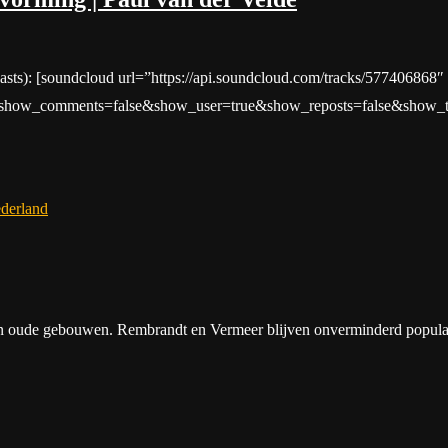
asts): [soundcloud url=”https://api.soundcloud.com/tracks/577406868″
show_comments=false&show_user=true&show_reposts=false&show_teas
derland
 en oude gebouwen. Rembrandt en Vermeer blijven onverminderd popula