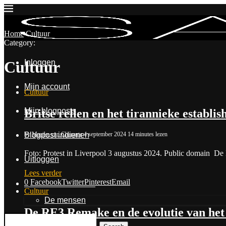
Home
Cultuur
Category:
Inloggen
Cultuur
Mijn account
Cultuur
Mijn blogposts
Britse rellen en het tirannieke establi
by
Maaike van Charante
4 september 2024
14 minutes lezen
Blogpost indienen
Foto: Protest in Liverpool 3 augustus 2024. Public domain De 
Uitloggen
Lees verder
0
Facebook
Twitter
Pinterest
Email
Contact & Over Ons
Cultuur
De mensen
De RE3 Remake en de evolutie van het