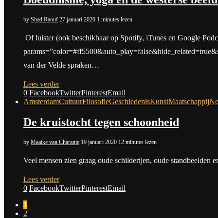
by
Shad Raouf
27 januari 2020
1 minutes lezen
Of luister (ook beschikbaar op Spotify, iTunes en Google Podc
params=”color=#ff5500&auto_play=false&hide_related=true&
van der Velde spraken…
Lees verder
0
Facebook
Twitter
Pinterest
Email
Amsterdam
Cultuur
Filosofie
Geschiedenis
Kunst
Maatschappij
Ne
De kruistocht tegen schoonheid
by
Maaike van Charante
19 januari 2020
12 minutes lezen
Veel mensen zien graag oude schilderijen, oude standbeelden
Lees verder
0
Facebook
Twitter
Pinterest
Email
1
2