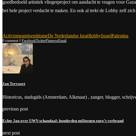
goedbedoeld artistiek vliegerproject om aandacht te vragen voor Ga
het hele project verdacht te maken. En ook al trekt de Lobby zelf zich n
Activisme
antisemitisme
De Nederlandse Israëllobby
Israel
Palestina
0 comment
0
Facebook
Twitter
Pinterest
Email
Jan Tervoort
Historicus, stadsgids (Amsterdam, Alkmaar) , zanger, blogger, schrijv
previous post
Echte Jan over UWV-schandaal: honderden miljoenen euro’s verbrand
next post