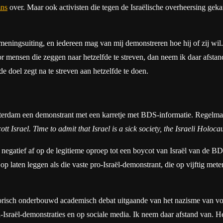
mns
over. Maar ook activisten die tegen de Israëlische overheersing gekan
 meningsuiting, en iedereen mag van mij demonstreren hoe hij of zij wi
door mensen die zeggen naar hetzelfde te streven, dan neem ik daar afst
fde doel zegt na te streven aan hetzelfde te doen.
terdam een demonstrant met een karretje met BDS-informatie. Regelmati
ott Israel. Time to admit that Israel is a sick society, the Israeli Holoc
aalt negatief af op de legitieme oproep tot een boycot van Israël van d
 laten leggen als die vaste pro-Israël-demonstrant, die op vijftig meter 
istorisch onderbouwd academisch debat uitgaande van het nazisme van v
-Israël-demonstraties en op sociale media. Ik neem daar afstand van. H