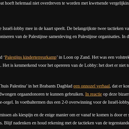
 Dat hoeft helemaal niet overdreven te worden met kwetsende vergelijki
de Israël-lobby mee in de kaart speelt. De belangrijkste twee tactieken v
niseren van de Palestijnse samenleving en Palestijnse organisaties. In
d ‘
Palestijns kinderterreurkamp
’ in Loon op Zand. Het was een volstrek
en. Het is kenmerkend voor het opereren van de Lobby: het doet er niet 
Thuis Palestina’ in het Brabants Dagblad
een onnozel verhaal
, dat er ko
s gedwongen orgaandonoren te kunnen gebruiken.
In reactie
op deze bizar
e-orgel. In voetbaltermen dus een 2-0 overwinning voor de Israël-lobby 
issen als kiespijn en de enige manier om er vanaf te komen is door er 
es. Blijf nadenken en houd rekening met de tactieken van de tegenstan