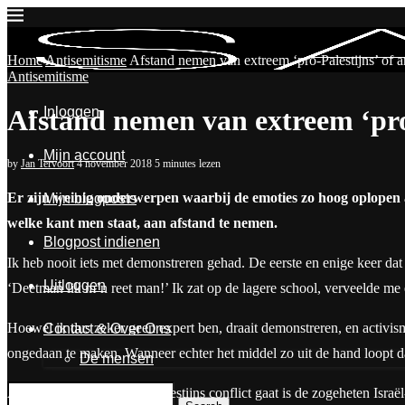
Home
Antisemitisme
Afstand nemen van extreem ‘pro-Palestijns’ of an
Antisemitisme
Inloggen
Afstand nemen van extreem ‘pro-P
Mijn account
by
Jan Tervoort
4 november 2018
5 minutes lezen
Er zijn weinig onderwerpen waarbij de emoties zo hoog oplopen als 
Mijn blogposts
welke kant men staat, aan afstand te nemen.
Blogpost indienen
Ik heb nooit iets met demonstreren gehad. De eerste en enige keer da
Uitloggen
‘Deetman lik m’n reet man!’ Ik zat op de lagere school, verveelde me
Hoewel ik dus zeker geen expert ben, draait demonstreren, en activi
Contact & Over Ons
ongedaan te maken. Wanneer echter het middel zo uit de hand loopt dat 
De mensen
Als het om het Israëlisch-Palestijns conflict gaat is de zogeheten Isra