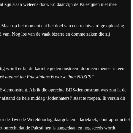
t zijn slaan weleens door. En daar zijn de Palestijnen niet mee
l. Maar op het moment dat het doel van een rechtvaardige oplossing
and van. Nog los van de vaak bizarre en domme zaken die zij
g wordt er bij dit karretje gedemonstreerd door een meneer in een
aust against the Palestinians is worse than NAZI’S!’
e BDS-demonstrant. Als ik die oprechte BDS-demonstrant was zou ik de
afstand de hele middag ‘Jodenhaters!’ staat te roepen. Ik verzin dit
oor de Tweede Wereldoorlog daargelaten – lariekoek, contraproductief
et onrecht dat de Palestijnen is aangedaan en nog steeds wordt