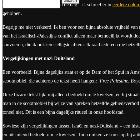
Search
opkomen is er aan de orde van de dag – ik schreef er in
eerdere colu
geholpen.
Begrijp me niet verkeerd. Ik ben voor een bijna absolute vrijheid van
van het Israëlisch-Palestijns conflict alleen maar bemoeilijkt wordt 
aanvoeren, die ik ook ten stelligste afkeur. Ik raad iedereen die hetzel
Vergelijkingen met nazi-Duitsland
Een voorbeeld. Bijna dagelijks staat er op de Dam of het Spui in Ams
scootmobiel, die achterop de tekst heeft hangen:
‘Free Palestine. Boyc
Deze bizarre tekst lijkt mij alleen bedoeld om te kwetsen, en hij str
man in de scootmobiel bij wijze van spreken hetzelfde gebiedsverbod op
toneel niet. Dit is een bijna dagelijks ritueel in onze hoofdstad.
Sowieso zijn vergelijkingen tussen Israël en nazi-Duitsland – een h
en uitsluitend bedoeld om te kwetsen. Toch duiken ze soms op bij anti