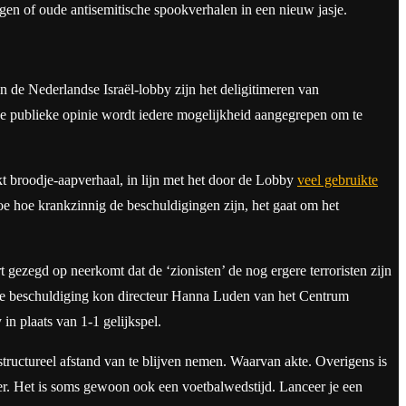
ngen of oude antisemitische spookverhalen in een nieuw jasje.
an de Nederlandse Israël-lobby zijn het deligitimeren van
 de publieke opinie wordt iedere mogelijkheid aangegrepen om te
t broodje-aapverhaal, in lijn met het door de Lobby
veel gebruikte
toe hoe krankzinnig de beschuldigingen zijn, het gaat om het
rt gezegd op neerkomt dat de ‘zionisten’ de nog ergere terroristen zijn
re beschuldiging kon directeur Hanna Luden van het Centrum
in plaats van 1-1 gelijkspel.
structureel afstand van te blijven nemen. Waarvan akte. Overigens is
der. Het is soms gewoon ook een voetbalwedstijd. Lanceer je een