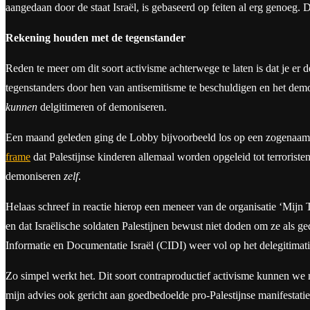
aangedaan door de staat Israël, is gebaseerd op feiten al erg genoeg.
Rekening houden met de tegenstander
Reden te meer om dit soort activisme achterwege te laten is dat je er 
tegenstanders door hen van antisemitisme te beschuldigen en het demo
kunnen
delgitimeren of demoniseren.
Een maand geleden ging de Lobby bijvoorbeeld los op een zogenaam
frame
dat Palestijnse kinderen allemaal worden opgeleid tot terrorist
demoniseren
zelf
.
Helaas schreef in reactie hierop een meneer van de organisatie ‘Mijn 
en dat Israëlische soldaten Palestijnen bewust niet doden om ze al
Informatie en Documentatie Israël (CIDI) weer vol op het delegitimati
Zo simpel werkt het. Dit soort contraproductief activisme kunnen we m
mijn advies ook gericht aan goedbedoelde pro-Palestijnse manifestati