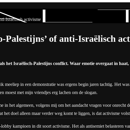
ti-Israëlisch activisme
alestijns’ of anti-Israëlisch ac
het Israëlisch-Palestijns conflict. Waar emotie overgaat in haat, e
t ik meeliep in een demonstratie was ergens begin jaren tachtig. Het w
 en moest met mijn vriendjes erg lachen om de slogan.
sme in het algemeen, volgens mij om het aandacht vragen voor onrecht 
het doel alleen maar verder weg komt te liggen, is dat activisme volstr
ël-lobby kampioen in dit soort activisme. Het als antisemiet belasteren 