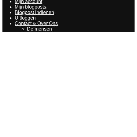
Mijn account
Mijn blogposts
Blogpost indienen
Uitloggen
Contact & Over Ons
De mensen