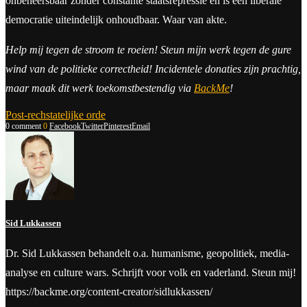
onbeheersbaar zonder constante staatsrepressie en is een liberale
democratie uiteindelijk onhoudbaar. Waar van akte.
Help mij tegen de stroom te roeien! Steun mijn werk tegen de gure
wind van de politieke correctheid! Incidentele donaties zijn prachtig,
maar maak dit werk toekomstbestendig via
BackMe
!
Post-rechstatelijke orde
0 comment
0
Facebook
Twitter
Pinterest
Email
Sid Lukkassen
Dr. Sid Lukkassen behandelt o.a. humanisme, geopolitiek, media-
analyse en culture wars. Schrijft voor volk en vaderland. Steun mij!
https://backme.org/content-creator/sidlukkassen/