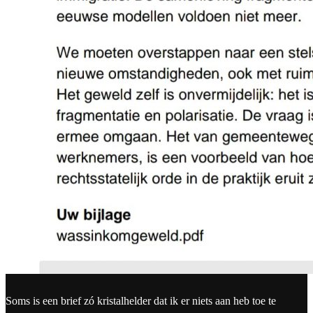
Soms is een brief zó kristalhelder dat ik er niets aan heb toe te