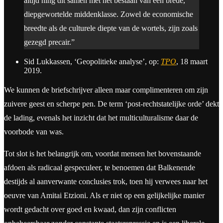
altijd hing dit samen met het bestaan van een brede,
diepgewortelde middenklasse. Zowel de economische
breedte als de culturele diepte van de wortels, zijn zoals
gezegd precair.”
Sid Lukkassen, ‘Geopolitieke analyse’, op:
TPO
, 18 maart
2019.
We kunnen de briefschrijver alleen maar complimenteren om zijn
zuivere geest en scherpe pen. De term ‘post-rechtstatelijke orde’ dekt
de lading, evenals het inzicht dat het multiculturalisme daar de
voorbode van was.
Tot slot is het belangrijk om, voordat mensen het bovenstaande
afdoen als radicaal gespeculeer, te benoemen dat Balkenende
destijds al aanverwante conclusies trok, toen hij verwees naar het
oeuvre van Amitai Etzioni. Als er niet op een gelijkelijke manier
wordt gedacht over goed en kwaad, dan zijn conflicten